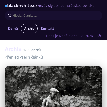
black-white.cz
Nezávislý pohled na českou politiku
Domů
Archiv
Kontakt
Dnes je Neděle dne 9 8. 2026
· 18°C
Archiv
1730 článků
Přehled všech článků