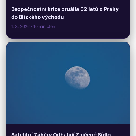
Bezpečnostní krize zrušila 32 letů z Prahy
do Blízkého východu
1. 3. 2026
· 10 min čtení
Satelitní Záběry Odhalují Zničené Sídlo