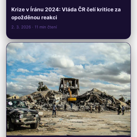
Krize v Íránu 2024: Vláda ČR čelí kritice za
opožděnou reakci
2. 3. 2026
· 11 min čtení