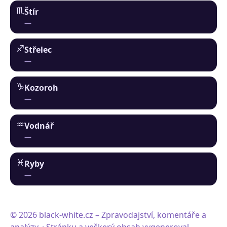
♏︎
Štír
—
♐︎
Střelec
—
♑︎
Kozoroh
—
♒︎
Vodnář
—
♓︎
Ryby
—
© 2026 black-white.cz – Zpravodajství, komentáře a