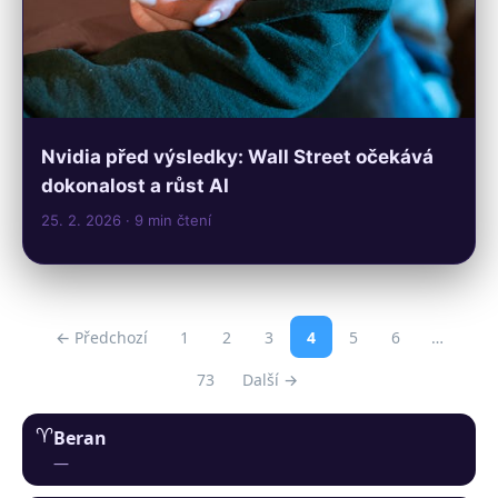
Nvidia před výsledky: Wall Street očekává
dokonalost a růst AI
25. 2. 2026
· 9 min čtení
← Předchozí
1
2
3
4
5
6
…
73
Další →
♈︎
Beran
—