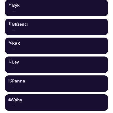
♉︎
Býk
—
♊︎
Blíženci
—
♋︎
Rak
—
♌︎
Lev
—
♍︎
Panna
—
♎︎
Váhy
—