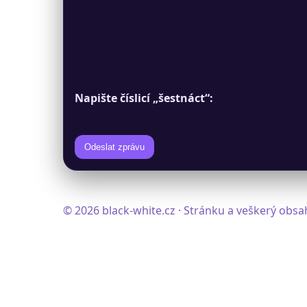
Napište číslicí „šestnáct“:
Odeslat zprávu
© 2026 black-white.cz · Stránku a veškerý obs