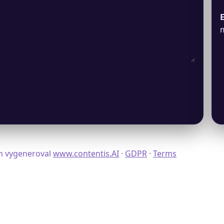
E
m
ah vygeneroval
www.contentis.AI
·
GDPR
·
Terms