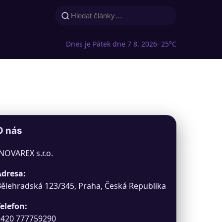
Dnes je Pátek dne 7 8. 2026
· 25°C
O nás
NOVAREX s.r.o.
Adresa:
ělehradská 123/345, Praha, Česká Republika
elefon:
+420 777759290