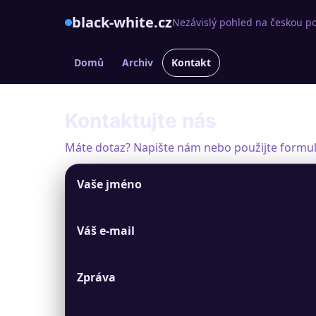
black-white.cz
Nezávislý pohled na českou po
Domů
Archiv
Kontakt
Kontaktujte nás
Máte dotaz? Napište nám nebo použijte formul
Vaše jméno
Váš e-mail
Zpráva