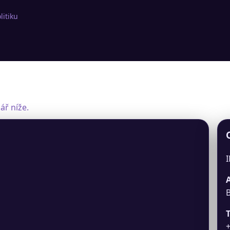
litiku
ář níže.
I
B
T