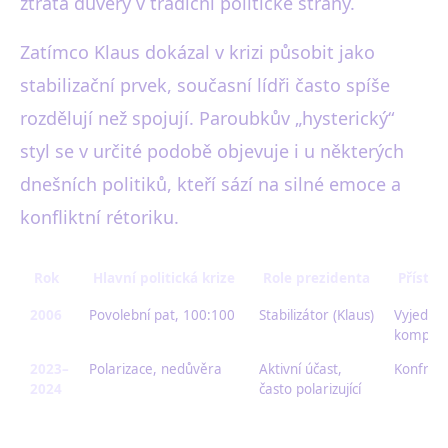
ztráta důvěry v tradiční politické strany.
Zatímco Klaus dokázal v krizi působit jako
stabilizační prvek, současní lídři často spíše
rozdělují než spojují. Paroubkův „hysterický“
styl se v určité podobě objevuje i u některých
dnešních politiků, kteří sází na silné emoce a
konfliktní rétoriku.
Rok
Hlavní politická krize
Role prezidenta
Přístup
2006
Povolební pat, 100:100
Stabilizátor (Klaus)
Vyjednáv
kompro
2023–
Polarizace, nedůvěra
Aktivní účast,
Konfront
2024
často polarizující