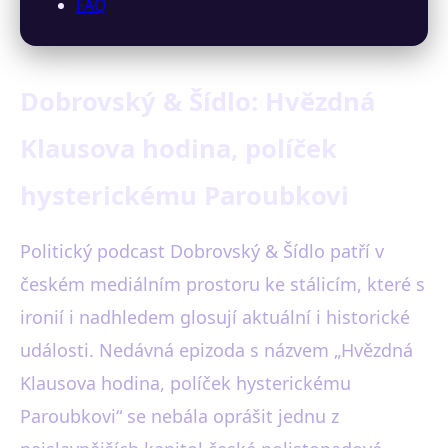
FAQ
Dobrovský & Šídlo: Hvězdná
Klausova hodina, políček
hysterickému Paroubkovi
Politický podcast Dobrovský & Šídlo patří v
českém mediálním prostoru ke stálicím, které s
ironií i nadhledem glosují aktuální i historické
události. Nedávná epizoda s názvem „Hvězdná
Klausova hodina, políček hysterickému
Paroubkovi“ se nebála oprášit jednu z