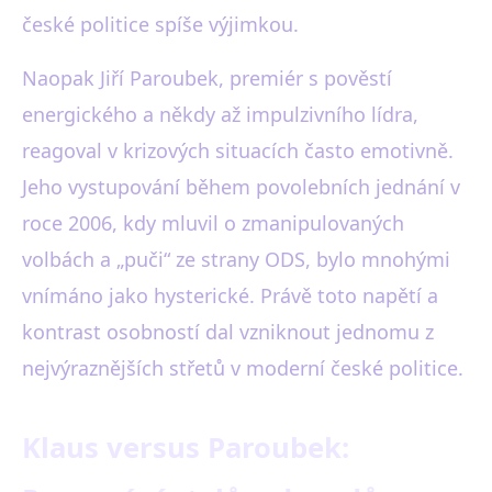
české politice spíše výjimkou.
Naopak Jiří Paroubek, premiér s pověstí
energického a někdy až impulzivního lídra,
reagoval v krizových situacích často emotivně.
Jeho vystupování během povolebních jednání v
roce 2006, kdy mluvil o zmanipulovaných
volbách a „puči“ ze strany ODS, bylo mnohými
vnímáno jako hysterické. Právě toto napětí a
kontrast osobností dal vzniknout jednomu z
nejvýraznějších střetů v moderní české politice.
Klaus versus Paroubek: