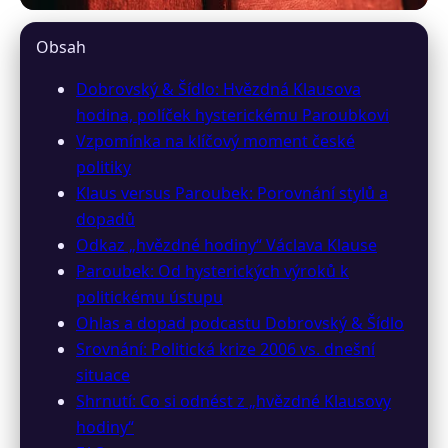
black-white.cz
Obsah
Hvězdná hodina Klause a
Dobrovský & Šídlo: Hvězdná Klausova
hodina, políček hysterickému Paroubkovi
Paroubkova politická krize v
Vzpomínka na klíčový moment české
podcastu
politiky
Klaus versus Paroubek: Porovnání stylů a
28. 3. 2026
· 10 min čtení · Autor: Anna Bílá
dopadů
Odkaz „hvězdné hodiny“ Václava Klause
Paroubek: Od hysterických výroků k
politickému ústupu
Ohlas a dopad podcastu Dobrovský & Šídlo
Srovnání: Politická krize 2006 vs. dnešní
situace
Shrnutí: Co si odnést z „hvězdné Klausovy
hodiny“