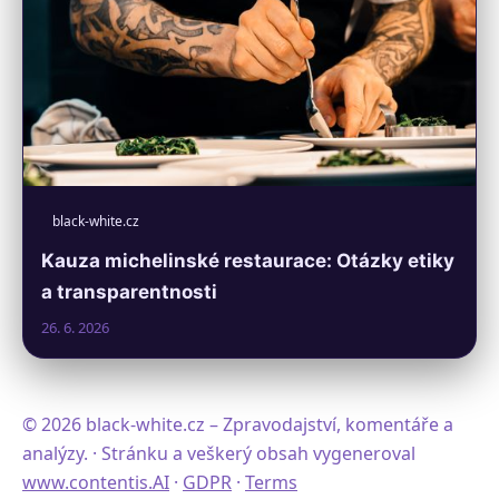
black-white.cz
Kauza michelinské restaurace: Otázky etiky
a transparentnosti
26. 6. 2026
© 2026 black-white.cz – Zpravodajství, komentáře a
analýzy. · Stránku a veškerý obsah vygeneroval
www.contentis.AI
·
GDPR
·
Terms