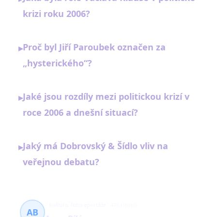
krizi roku 2006?
Proč byl Jiří Paroubek označen za
▸
„hysterického“?
Jaké jsou rozdíly mezi politickou krizí v
▸
roce 2006 a dnešní situací?
Jaký má Dobrovský & Šídlo vliv na
▸
veřejnou debatu?
kultura, fotoreportáže
476 článků
AB