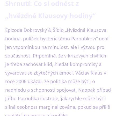
Shrnutí: Co si odnést z
„hvězdné Klausovy hodiny“
Epizoda Dobrovský & Šídlo „Hvězdná Klausova
hodina, políček hysterickému Paroubkovi“ není
jen vzpomínkou na minulost, ale i výzvou pro
současnost. Připomíná, že v krizových chvílích
je třeba zachovat klid, hledat kompromisy a
vyvarovat se zbytečných emocí. Václav Klaus v
roce 2006 ukázal, že politika může být i o
nadhledu a schopnosti spojovat. Naopak případ
Jiřího Paroubka ilustruje, jak rychle může být i
silná osobnost marginalizována, pokud se příliš
spoléhá na emoce a konflikt.