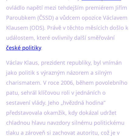
ovládlo napětí mezi tehdejším premiérem Jiřím
Paroubkem (ČSSD) a vůdcem opozice Václavem
Klausem (ODS). Právě v těchto měsících došlo k
událostem, které ovlivnily další směřování
české politiky
.
Václav Klaus, prezident republiky, byl vnímán
jako politik s výrazným názorem a silným
charismatem. V roce 2006, během povolebního
patu, sehrál klíčovou roli v jednáních o
sestavení vlády. Jeho „hvězdná hodina“
představovala okamžik, kdy dokázal udržet
chladnou hlavu navzdory silnému politickému
tlaku a zároveň si zachovat autoritu, což je v