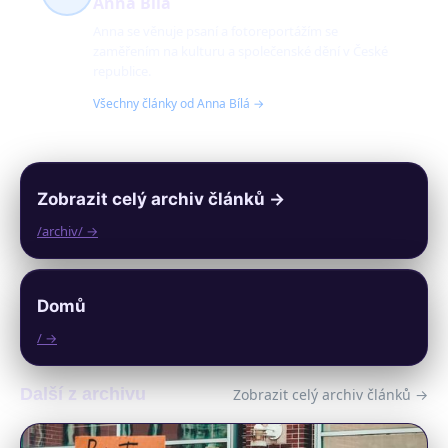
Anna Bílá
Anna se věnuje psaní a fotoreportážím se
zaměřením na kulturu a společenské dění v České
republice.
Všechny články od Anna Bílá →
Zobrazit celý archiv článků →
/archiv/ →
Domů
/ →
Další z archivu
Zobrazit celý archiv článků →