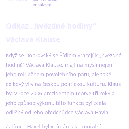
impulzivní
Odkaz „hvězdné hodiny“
Václava Klause
Když se Dobrovský se Šídlem vracejí k „hvězdné
hodině“ Václava Klause, mají na mysli nejen
jeho roli během povolebního patu, ale také
celkový vliv na českou politickou kulturu. Klaus
byl v roce 2006 prezidentem teprve tři roky a
jeho způsob výkonu této funkce byl zcela
odlišný od jeho předchůdce Václava Havla.
Zatímco Havel byl vnímán jako morální