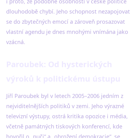
i proto, že podobné osobnosti v české politice
dlouhodobě chybí. Jeho schopnost nezapojovat
se do zbytečných emocí a zároveň prosazovat
vlastní agendu je dnes mnohými vnímána jako
vzácná.
Paroubek: Od hysterických
výroků k politickému ústupu
Jiří Paroubek byl v letech 2005–2006 jedním z
nejviditelnějších politiků v zemi. Jeho výrazné
televizní výstupy, ostrá kritika opozice i média,
včetně památných tiskových konferencí, kde
hovořil o „puči“ a „ohrožení demokracie“, se