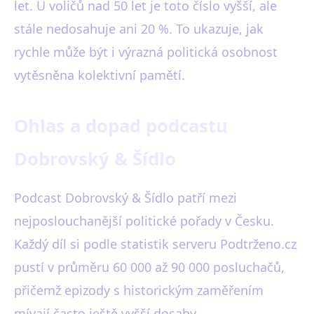
let. U voličů nad 50 let je toto číslo vyšší, ale
stále nedosahuje ani 20 %. To ukazuje, jak
rychle může být i výrazná politická osobnost
vytěsněna kolektivní pamětí.
Ohlas a dopad podcastu
Dobrovský & Šídlo
Podcast Dobrovský & Šídlo patří mezi
nejposlouchanější politické pořady v Česku.
Každý díl si podle statistik serveru Podtrženo.cz
pustí v průměru 60 000 až 90 000 posluchačů,
přičemž epizody s historickým zaměřením
mívají často ještě vyšší dosahy.