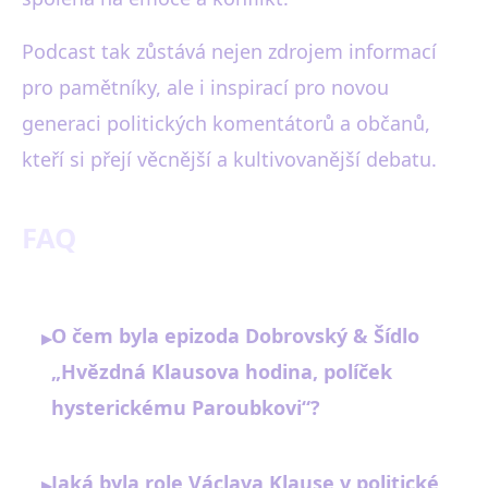
Podcast tak zůstává nejen zdrojem informací
pro pamětníky, ale i inspirací pro novou
generaci politických komentátorů a občanů,
kteří si přejí věcnější a kultivovanější debatu.
FAQ
O čem byla epizoda Dobrovský & Šídlo
▸
„Hvězdná Klausova hodina, políček
hysterickému Paroubkovi“?
Jaká byla role Václava Klause v politické
▸