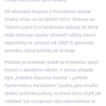
Díl věnovaný Klausovi a Paroubkovi vyvolal
značný ohlas na sociálních sítích. Diskuse na
Twitteru (nyní X) a Facebooku ukázaly, že téma
stále rezonuje: stovky uživatelů sdílely vlastní
vzpomínky na „krizový rok 2006“ či glosovaly
proměnu české politiky od té doby.
Podcast je oceňován právě za schopnost spojit
historii s aktuálním děním. V tomto případě
byla „hvězdná Klausova hodina“ i „políček
hysterickému Paroubkovi“ využita jako zrcadlo
dnešní politické kultury, ve které často chybí jak
nadhled, tak schopnost nést odpovědnost za