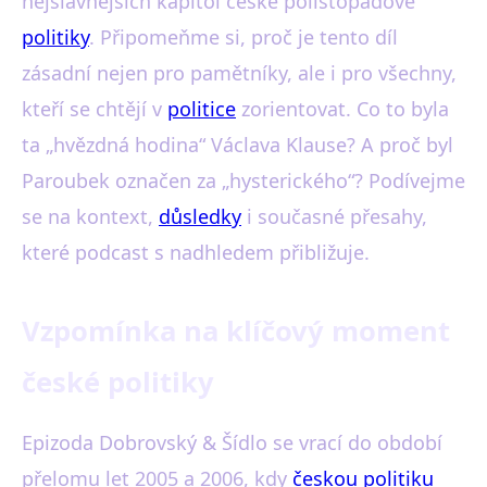
nejslavnějších kapitol české polistopadové
politiky
. Připomeňme si, proč je tento díl
zásadní nejen pro pamětníky, ale i pro všechny,
kteří se chtějí v
politice
zorientovat. Co to byla
ta „hvězdná hodina“ Václava Klause? A proč byl
Paroubek označen za „hysterického“? Podívejme
se na kontext,
důsledky
i současné přesahy,
které podcast s nadhledem přibližuje.
Vzpomínka na klíčový moment
české politiky
Epizoda Dobrovský & Šídlo se vrací do období
přelomu let 2005 a 2006, kdy
českou politiku