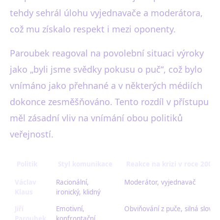
tehdy sehrál úlohu vyjednavače a moderátora,
což mu získalo respekt i mezi oponenty.
Paroubek reagoval na povolební situaci výroky
jako „byli jsme svědky pokusu o puč“, což bylo
vnímáno jako přehnané a v některých médiích
dokonce zesměšňováno. Tento rozdíl v přístupu
měl zásadní vliv na vnímání obou politiků
veřejností.
Politik
Styl komunikace
Reakce na krizi v roce 2006
Václav
Racionální,
Moderátor, vyjednavač
Klaus
ironický, klidný
Jiří
Emotivní,
Obviňování z puče, silná slova
Paroubek
konfrontační,