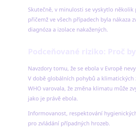
Skutečně, v minulosti se vyskytlo několi
přičemž ve všech případech byla nákaza zv
diagnóza a izolace nakažených.
Podceňované riziko: Proč by
Navzdory tomu, že se ebola v Evropě nevysky
V době globálních pohybů a klimatických 
WHO varovala, že změna klimatu může zvýši
jako je právě ebola.
Informovanost, respektování hygienických 
pro zvládání případných hrozeb.