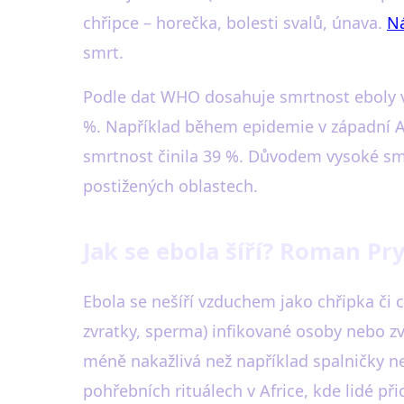
chřipce – horečka, bolesti svalů, únava.
Ná
smrt.
Podle dat WHO dosahuje smrtnost eboly v
%. Například během epidemie v západní Afr
smrtnost činila 39 %. Důvodem vysoké smr
postižených oblastech.
Jak se ebola šíří? Roman P
Ebola se nešíří vzduchem jako chřipka či 
zvratky, sperma) infikované osoby nebo 
méně nakažlivá než například spalničky ne
pohřebních rituálech v Africe, kde lidé př