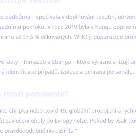
e podpůrná – spočívala v doplňování tekutin, udržen
 zásadnímu pokroku. V roce 2019 byla v Kongu poprvé 
chranu až 97,5 % očkovaných. WHO ji doporučuje pro 
ivé látky – Inmazeb a Ebanga – které výrazně snižují 
ná identifikace případů, izolace a ochrana personálu.
: Hrozí pandemie?
ko chřipka nebo covid-19, globální propojení a rychlé
it zavlečení eboly do Evropy nelze. Pokud by však d
e pravděpodobně nerozšířila.“