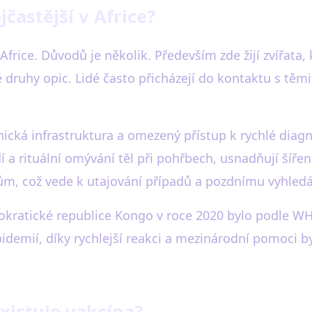
častější v Africe?
frice. Důvodů je několik. Především zde žijí zvířata, 
 druhy opic. Lidé často přicházejí do kontaktu s těm
cká infrastruktura a omezený přístup k rychlé diagnos
a rituální omývání těl při pohřbech, usnadňují šířen
ům, což vede k utajování případů a pozdnímu vyhled
kratické republice Kongo v roce 2020 bylo podle WH
pidemií, díky rychlejší reakci a mezinárodní pomoci b
existuje vakcína?