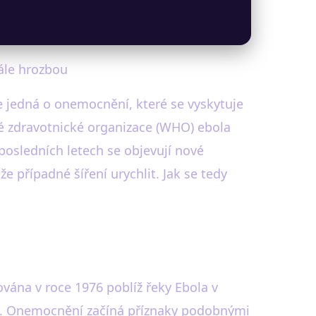
tále hrozbou
e jedná o onemocnění, které se vyskytuje
ové zdravotnické organizace (WHO) ebola
posledních letech se objevují nové
 případné šíření urychlit. Jak se tedy
ována v roce 1976 poblíž řeky Ebola v
ní. Onemocnění začíná příznaky podobnými