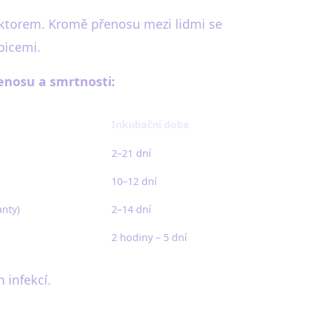
faktorem. Kromě přenosu mezi lidmi se
picemi.
enosu a smrtnosti:
Inkubační doba
2–21 dní
10–12 dní
anty)
2–14 dní
2 hodiny – 5 dní
 infekcí.