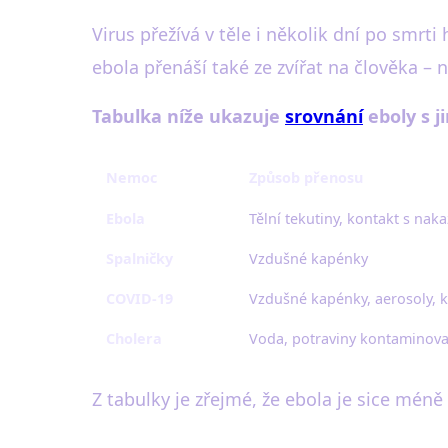
Virus přežívá v těle i několik dní po smr
ebola přenáší také ze zvířat na člověka –
Tabulka níže ukazuje
srovnání
eboly s j
Nemoc
Způsob přenosu
Ebola
Tělní tekutiny, kontakt s na
Spalničky
Vzdušné kapénky
COVID-19
Vzdušné kapénky, aerosoly, 
Cholera
Voda, potraviny kontaminovan
Z tabulky je zřejmé, že ebola je sice méně