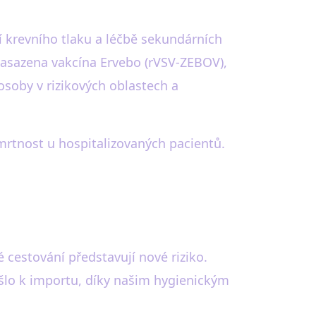
í krevního tlaku a léčbě sekundárních
nasazena vakcína Ervebo (rVSV-ZEBOV),
osoby v rizikových oblastech a
úmrtnost u hospitalizovaných pacientů.
 cestování představují nové riziko.
ošlo k importu, díky našim hygienickým