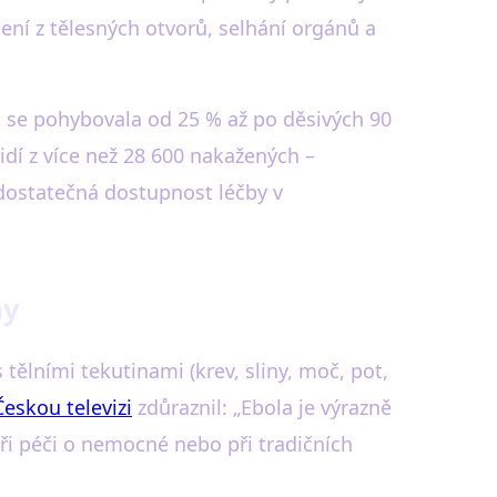
ení z tělesných otvorů, selhání orgánů a
 se pohybovala od 25 % až po děsivých 90
dí z více než 28 600 nakažených –
dostatečná dostupnost léčby v
my
ělními tekutinami (krev, sliny, moč, pot,
Českou televizi
zdůraznil: „Ebola je výrazně
ři péči o nemocné nebo při tradičních