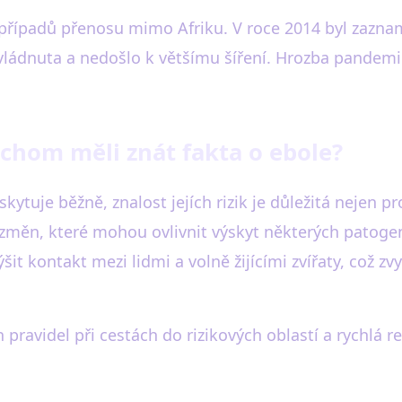
k případů přenosu mimo Afriku. V roce 2014 byl zazn
ládnuta a nedošlo k většímu šíření. Hrozba pandemie 
chom měli znát fakta o ebole?
tuje běžně, znalost jejích rizik je důležitá nejen pro
změn, které mohou ovlivnit výskyt některých patogen
t kontakt mezi lidmi a volně žijícími zvířaty, což z
pravidel při cestách do rizikových oblastí a rychlá r