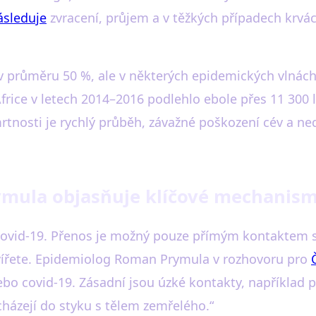
sleduje
zvracení, průjem a v těžkých případech krvác
 průměru 50 %, ale v některých epidemických vlnách
ice v letech 2014–2016 podlehlo ebole přes 11 300 li
tnosti je rychlý průběh, závažné poškození cév a ne
rymula objasňuje klíčové mechanis
covid-19. Přenos je možný pouze přímým kontaktem s t
zvířete. Epidemiolog Roman Prymula v rozhovoru pro
bo covid-19. Zásadní jsou úzké kontakty, například p
icházejí do styku s tělem zemřelého.“