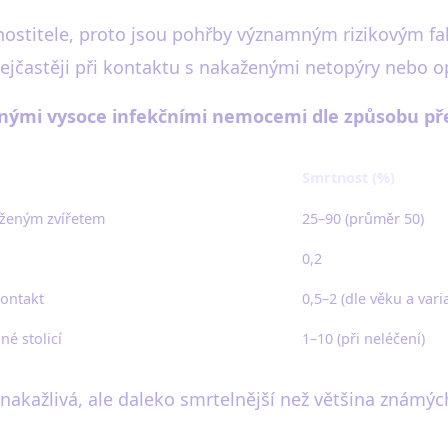
ti hostitele, proto jsou pohřby významným rizikovým 
 nejčastěji při kontaktu s nakaženými netopýry nebo o
inými vysoce infekčními nemocemi dle způsobu př
Smrtnost (%)
kaženým zvířetem
25–90 (průměr 50)
0,2
kontakt
0,5–2 (dle věku a vari
é stolicí
1–10 (při neléčení)
 nakažlivá, ale daleko smrtelnější než většina známých