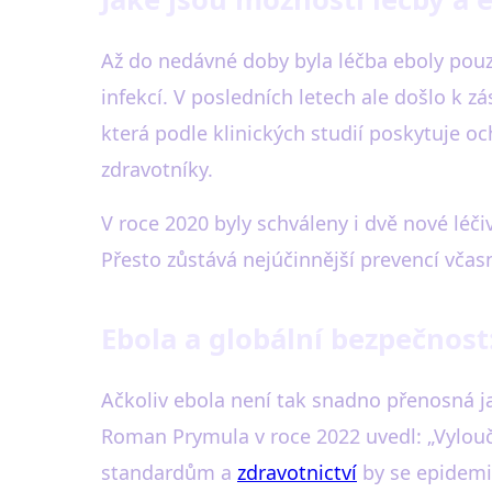
Až do nedávné doby byla léčba eboly pouz
infekcí. V posledních letech ale došlo k
která podle klinických studií poskytuje o
zdravotníky.
V roce 2020 byly schváleny i dvě nové léč
Přesto zůstává nejúčinnější prevencí včas
Ebola a globální bezpečnost
Ačkoliv ebola není tak snadno přenosná ja
Roman Prymula v roce 2022 uvedl: „Vylouč
standardům a
zdravotnictví
by se epidemi