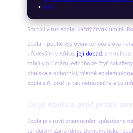
FAQ
Smrtící virus ebola: Každý čtvrtý umírá. R
Ebola – pouhé vyslovení tohoto slova nah
především v Africe,
její dopad
, smrtelnost
zabíjí v průměru jednoho ze čtyř nakažený
ohniska a odborníci, včetně epidemiologa 
ebola šíří, proč je tak nebezpečná a co m
Co je ebola a proč je tak smr
Ebola je virové onemocnění způsobené něko
tehdejším Zairu (dnes Demokratická repu