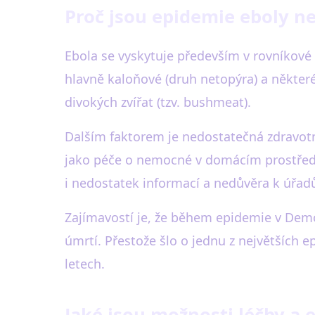
Proč jsou epidemie eboly nej
Ebola se vyskytuje především v rovníkové A
hlavně kaloňové (druh netopýra) a některé
divokých zvířat (tzv. bushmeat).
Dalším faktorem je nedostatečná zdravotni
jako péče o nemocné v domácím prostředí 
i nedostatek informací a nedůvěra k úřad
Zajímavostí je, že během epidemie v Demo
úmrtí. Přestože šlo o jednu z největších e
letech.
Jaké jsou možnosti léčby a 