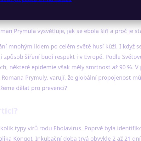
oman Prymula vysvětluje, jak se ebola šíří a proč je s
ání mnohým lidem po celém světě husí kůži. I když s
 i způsob šíření budí respekt i v Evropě. Podle Svět
ch, některé epidemie však měly smrtnost až 90 %. V 
Romana Prymuly, varují, že globální propojenost může
ůžeme dělat pro prevenci?
tící?
lik typy virů rodu Ebolavirus. Poprvé byla identifik
blika Kongo). Inkubační doba trvá obvykle 2 až 21 d