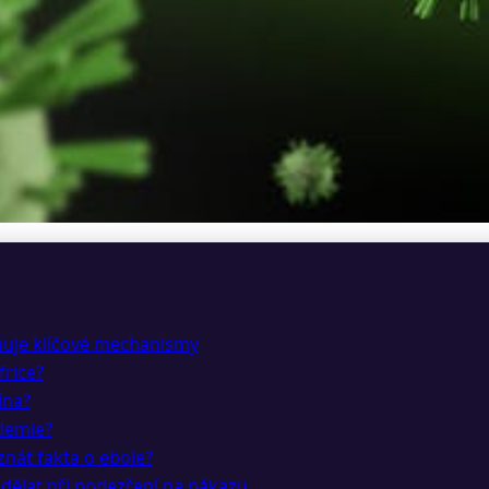
rozba s 25% úmrtností, 
sňuje klíčové mechanismy
frice?
ína?
ndemie?
nát fakta o ebole?
o dělat při podezření na nákazu