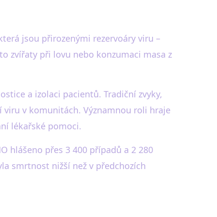
která jsou přirozenými rezervoáry viru –
ito zvířaty při lovu nebo konzumaci masa z
tice a izolaci pacientů. Tradiční zvyky,
í viru v komunitách. Významnou roli hraje
ání lékařské pomoci.
O hlášeno přes 3 400 případů a 2 280
yla smrtnost nižší než v předchozích