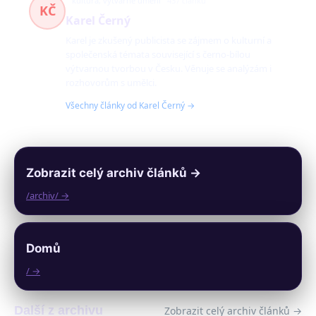
kultura, výtvarné umění
437 článků
KČ
Karel Černý
Karel je zkušený publicista se zájmem o kulturní a
společenská témata související s černo-bílou
výtvarnou tvorbou v Česku. Věnuje se analýzám i
rozhovorům s umělci.
Všechny články od Karel Černý →
Zobrazit celý archiv článků →
/archiv/ →
Domů
/ →
Další z archivu
Zobrazit celý archiv článků →