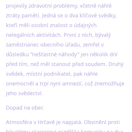
projevily zdravotní problémy, včetně náhlé
ztráty paměti. Jedná se o dva klíčové svědky,
kteří měli osobní znalost o údajných
nelegálních aktivitách. První z nich, bývalý
zaměstnanec obecního úřadu, zemřel v
důsledku "nešťastné náhody" jen několik dní
před tím, než měl stanout před soudem. Druhý
svědek, místní podnikatel, pak náhle
onemocněl a trpí nyní amnezií, což znemožňuje
jeho svědectví.
Dopad na obec
Atmosféra v Hrčavě je napjatá. Obvinění proti
bývalému starostovi rozdělila komunitu na dva