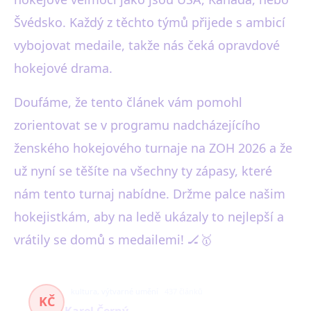
Švédsko. Každý z těchto týmů přijede s ambicí
vybojovat medaile, takže nás čeká opravdové
hokejové drama.
Doufáme, že tento článek vám pomohl
zorientovat se v programu nadcházejícího
ženského hokejového turnaje na ZOH 2026 a že
už nyní se těšíte na všechny ty zápasy, které
nám tento turnaj nabídne. Držme palce našim
hokejistkám, aby na ledě ukázaly to nejlepší a
vrátily se domů s medailemi! 🏒🥇
kultura, výtvarné umění
437 článků
KČ
Karel Černý