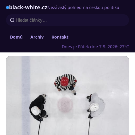
black-white.cz
Nezávislý pohled na českou politiku
Domů
Archiv
Kontakt
Dnes je Pátek dne 7 8. 2026
· 27°C