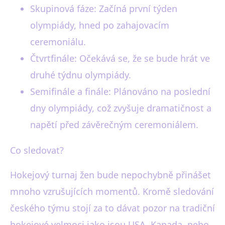
Skupinová fáze: Začíná první týden
olympiády, hned po zahajovacím
ceremoniálu.
Čtvrtfinále: Očekává se, že se bude hrát ve
druhé týdnu olympiády.
Semifinále a finále: Plánováno na poslední
dny olympiády, což zvyšuje dramatičnost a
napětí před závěrečným ceremoniálem.
Co sledovat?
Hokejový turnaj žen bude nepochybně přinášet
mnoho vzrušujících momentů. Kromě sledování
českého týmu stojí za to dávat pozor na tradiční
hokejové velmoci jako jsou USA, Kanada, nebo