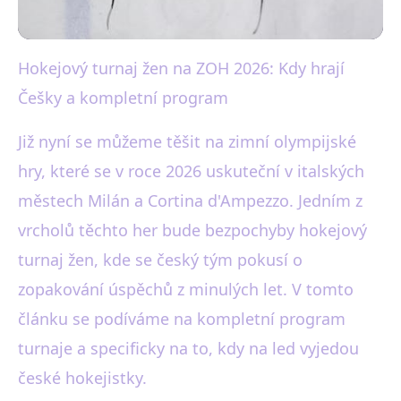
Hokejový turnaj žen na ZOH 2026: Kdy hrají
black-white.cz
Češky a kompletní program
ZOH 2026: Program ženského
hokeje a kdy hrají Češky
Již nyní se můžeme těšit na zimní olympijské
hry, které se v roce 2026 uskuteční v italských
23. 11. 2025
· 3 min čtení · Autor: Karel Černý
městech Milán a Cortina d'Ampezzo. Jedním z
vrcholů těchto her bude bezpochyby hokejový
turnaj žen, kde se český tým pokusí o
zopakování úspěchů z minulých let. V tomto
článku se podíváme na kompletní program
turnaje a specificky na to, kdy na led vyjedou
české hokejistky.