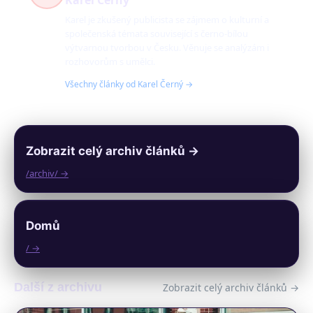
Karel je zkušený publicista se zájmem o kulturní a
společenská témata související s černo-bílou
výtvarnou tvorbou v Česku. Věnuje se analýzám i
rozhovorům s umělci.
Všechny články od Karel Černý →
Zobrazit celý archiv článků →
/archiv/ →
Domů
/ →
Další z archivu
Zobrazit celý archiv článků →