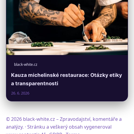
black-white.cz
Kauza michelinské restaurace: Otázky etiky
a transparentnosti
26. 6. 2026
© 2026 black-white.cz – Zpravodajství, komentáře a
analýzy. · Stránku a veškerý obsah vygeneroval