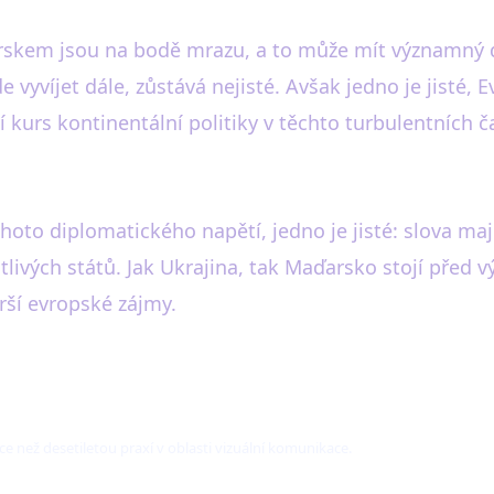
arskem jsou na bodě mrazu, a to může mít významný 
 vyvíjet dále, zůstává nejisté. Avšak jedno je jisté,
kurs kontinentální politiky v těchto turbulentních č
hoto diplomatického napětí, jedno je jisté: slova ma
otlivých států. Jak Ukrajina, tak Maďarsko stojí před 
širší evropské zájmy.
ce než desetiletou praxí v oblasti vizuální komunikace.