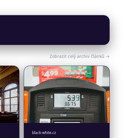
Zobrazit celý archiv článků →
black-white.cz