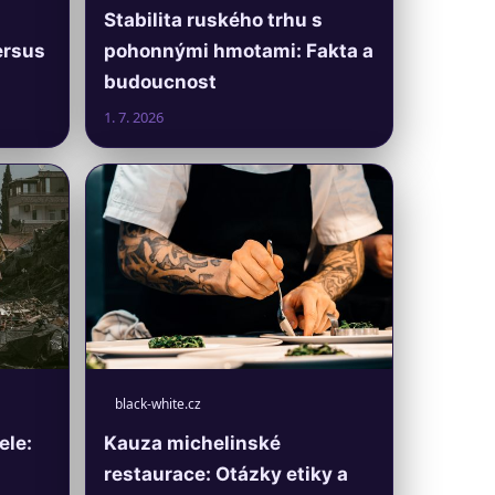
Stabilita ruského trhu s
ersus
pohonnými hmotami: Fakta a
budoucnost
1. 7. 2026
black-white.cz
ele:
Kauza michelinské
restaurace: Otázky etiky a