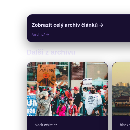
Zobrazit celý archiv článků →
/archiv/ →
Další z archivu
black-white.cz
black-