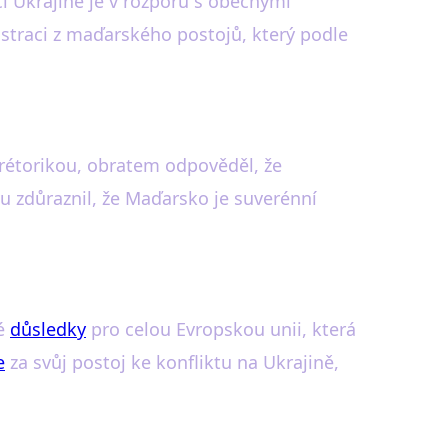
i Ukrajině je v rozporu s obecnými
rustraci z maďarského postojů, který podle
rétorikou, obratem odpověděl, že
vu zdůraznil, že Maďarsko je suverénní
lé
důsledky
pro celou Evropskou unii, která
e
za svůj postoj ke konfliktu na Ukrajině,