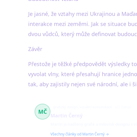
Je jasné, že vztahy mezi Ukrajinou a Maď
interakce mezi zeměmi. Jak se situace bude
dvou vůdců, který může definovat budoucí 
Závěr
Přestože je těžké předpovědět výsledky to
vyvolat vlny, které přesahují hranice jedn
tak, aby zajistily nejen své národní, ale i 
grafický design, vizuální komunikace
421 článků
MČ
Martin Černý
Martin je nadšený grafik a milovník designu s ví
Všechny články od Martin Černý →