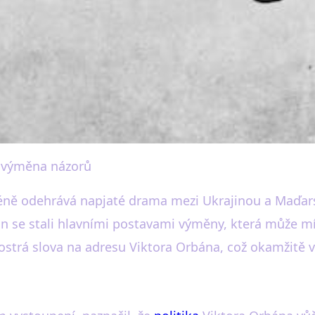
á výměna názorů
n: Ostrá Slova a Napětí 
éně odehrává napjaté drama mezi Ukrajinou a Maďar
n se stali hlavními postavami výměny, která může mí
strá slova na adresu Viktora Orbána, což okamžitě vy