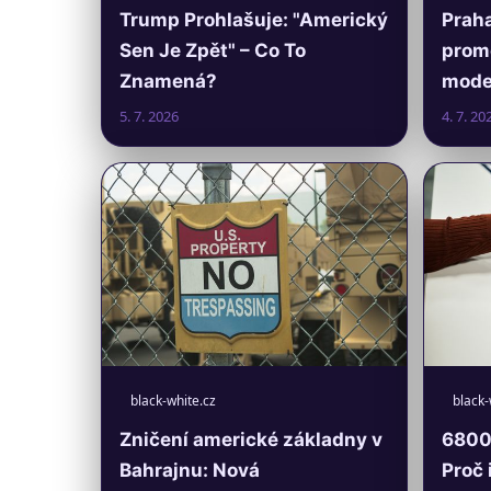
Trump Prohlašuje: "Americký
Praha
Sen Je Zpět" – Co To
prom
Znamená?
moder
5. 7. 2026
4. 7. 20
black-white.cz
black-
Zničení americké základny v
6800 
Bahrajnu: Nová
Proč 