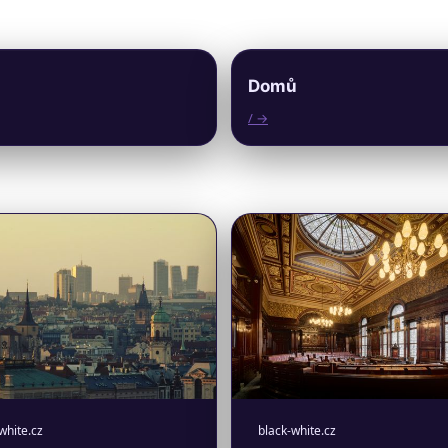
Domů
/ →
white.cz
black-white.cz