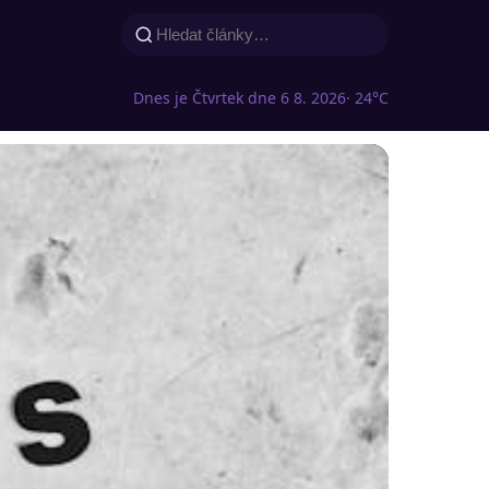
Dnes je Čtvrtek dne 6 8. 2026
· 24°C