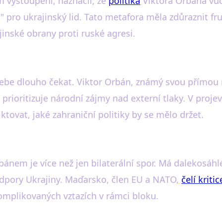
 vystoupení, naznačil, že
politika
Viktora Orbána vůč
" pro ukrajinský lid. Tato metafora měla zdůraznit f
jinské obrany proti ruské agresi.
be dlouho čekat. Viktor Orbán, známý svou přímou 
prioritizuje národní zájmy nad externí tlaky. V proje
iktovat, jaké zahraniční politiky by se mělo držet.
nem je více než jen bilaterální spor. Má dalekosáh
podpory Ukrajiny. Maďarsko, člen EU a NATO,
čelí kritic
komplikovaných vztazích v rámci bloku.