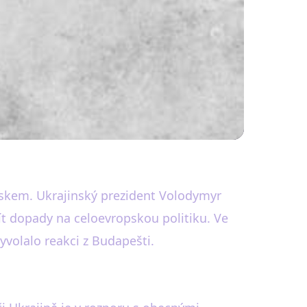
Ovlivňující EU
skem. Ukrajinský prezident Volodymyr
t dopady na celoevropskou politiku. Ve
volalo reakci z Budapešti.