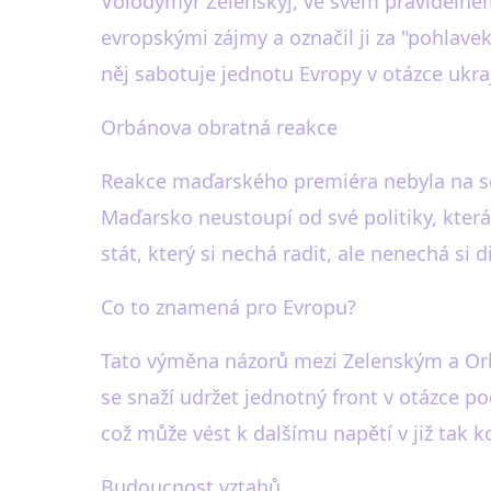
Volodymyr Zelenskyj, ve svém pravidelném
evropskými zájmy a označil ji za "pohlavek
něj sabotuje jednotu Evropy v otázce ukra
Orbánova obratná reakce
Reakce maďarského premiéra nebyla na se
Maďarsko neustoupí od své politiky, která 
stát, který si nechá radit, ale nenechá si d
Co to znamená pro Evropu?
Tato výměna názorů mezi Zelenským a Orbá
se snaží udržet jednotný front v otázce 
což může vést k dalšímu napětí v již tak 
Budoucnost vztahů