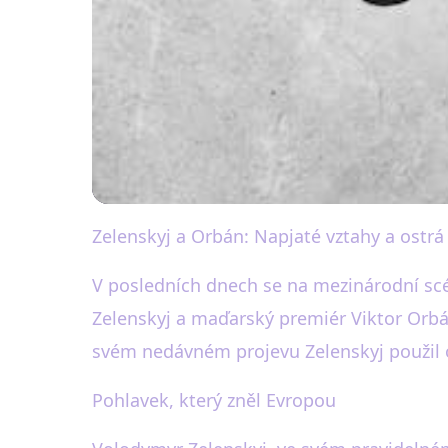
Zelenskyj a Orbán: Napjaté vztahy a ostr
black-white.cz
Zelenskyj vs. Orbá
V posledních dnech se na mezinárodní sc
Zelenskyj a maďarský premiér Viktor Orbá
23. 1. 2026
· 3 min čtení · Autor: Martin Černý
svém nedávném projevu Zelenskyj použil o
Pohlavek, který zněl Evropou