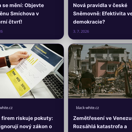
 se mění: Objevte
Nová pravidla v české
ěnu Smíchova v
Sněmovně: Efektivita v
ní čtvrť!
demokracie?
26
3. 7. 2026
white.cz
black-white.cz
firem riskuje pokuty:
Zemětřesení ve Venezu
ignorují nový zákon o
Rozsáhlá katastrofa a