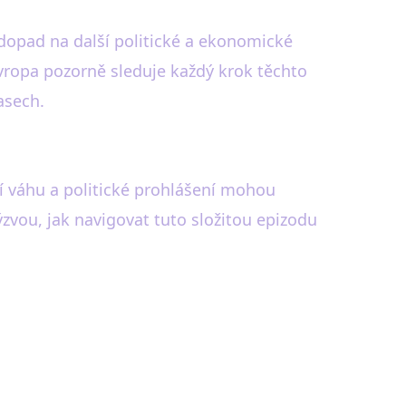
dopad na další politické a ekonomické
 Evropa pozorně sleduje každý krok těchto
asech.
jí váhu a politické prohlášení mohou
výzvou, jak navigovat tuto složitou epizodu