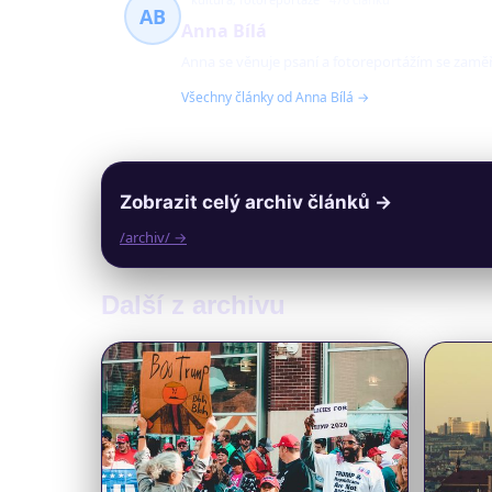
AB
Anna Bílá
Anna se věnuje psaní a fotoreportážím se zaměř
Všechny články od Anna Bílá →
Zobrazit celý archiv článků →
/archiv/ →
Další z archivu