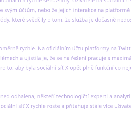
nách a rychle se rozšířily. Uživatelé na sociálních sí
e svým účtům, nebo že jejich interakce na platformě
kódy, které svědčily o tom, že služba je dočasně ned
oměrně rychle. Na oficiálním účtu platformy na Twitt
lémech a ujistila je, že se na řešení pracuje s maxim
pro to, aby byla sociální síť X opět plně funkční co nej
ed odhalena, někteří technologičtí experti a analytic
ciální síť X rychle roste a přitahuje stále více uživa