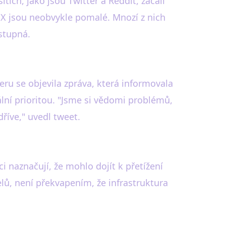
tích, jako jsou Twitter a Reddit, začali
 X jsou neobvykle pomalé. Mnozí z nich
ostupná.
eru se objevila zpráva, která informovala
ální prioritou. "Jsme si vědomi problémů,
dříve," uvedl tweet.
i naznačují, že mohlo dojít k přetížení
telů, není překvapením, že infrastruktura