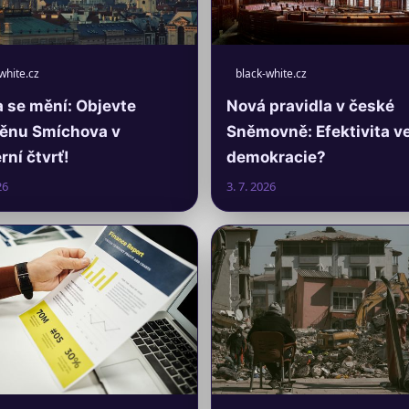
white.cz
black-white.cz
 se mění: Objevte
Nová pravidla v české
ěnu Smíchova v
Sněmovně: Efektivita v
ní čtvrť!
demokracie?
26
3. 7. 2026