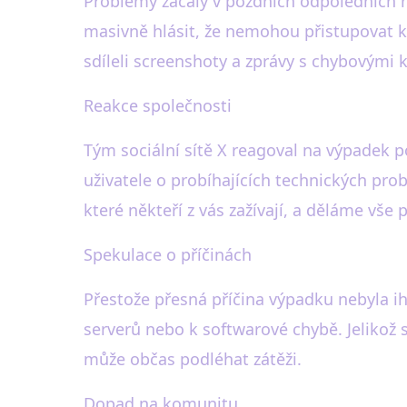
Problémy začaly v pozdních odpoledních hodi
masivně hlásit, že nemohou přistupovat k
sdíleli screenshoty a zprávy s chybovými 
Reakce společnosti
Tým sociální sítě X reagoval na výpadek p
uživatele o probíhajících technických prob
které někteří z vás zažívají, a děláme vše 
Spekulace o příčinách
Přestože přesná příčina výpadku nebyla ihn
serverů nebo k softwarové chybě. Jelikož so
může občas podléhat zátěži.
Dopad na komunitu