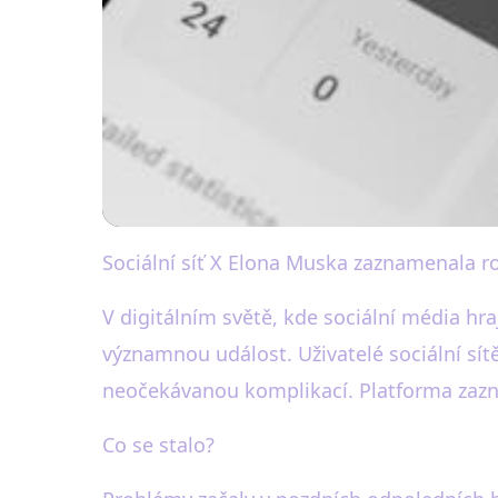
Sociální síť X Elona Muska zaznamenala r
black-white.cz
Výpadek sítě X Elo
V digitálním světě, kde sociální média hra
významnou událost. Uživatelé sociální sít
problémy
neočekávanou komplikací. Platforma zazna
Co se stalo?
13. 1. 2026
· 3 min čtení · Autor: Anna Bílá