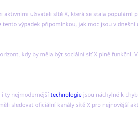
aktivními uživateli sítě X, která se stala populární 
tento výpadek připomínkou, jak moc jsou v dnešní do
izont, kdy by měla být sociální síť X plně funkční. V
e i ty nejmodernější
technologie
jsou náchylné k chyb
li sledovat oficiální kanály sítě X pro nejnovější akt