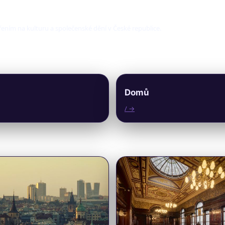
ením na kulturu a společenské dění v České republice.
Domů
/ →