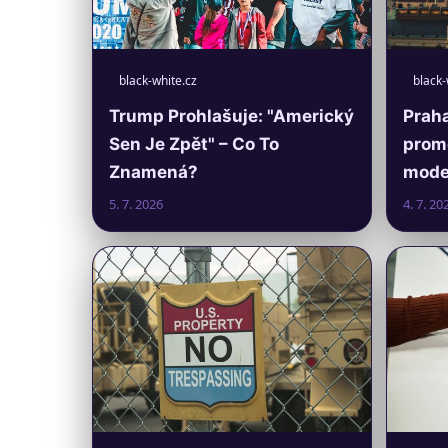
black-white.cz
black-
Trump Prohlašuje: "Americký
Praha
Sen Je Zpět" – Co To
prom
Znamená?
moder
5. 7. 2026
4. 7. 20