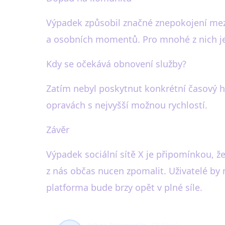
Výpadek způsobil značné znepokojení mezi 
a osobních momentů. Pro mnohé z nich je 
Kdy se očekává obnovení služby?
Zatím nebyl poskytnut konkrétní časový hor
opravách s nejvyšší možnou rychlostí.
Závěr
Výpadek sociální sítě X je připomínkou, ž
z nás občas nucen zpomalit. Uživatelé by mě
platforma bude brzy opět v plné síle.
kultura, fotoreportáže
476 článků