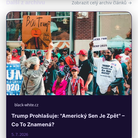
Další z archivu
Zobrazit celý archiv článků →
black-white.cz
Trump Prohlašuje: "Americký Sen Je Zpět" –
Co To Znamená?
5. 7. 2026