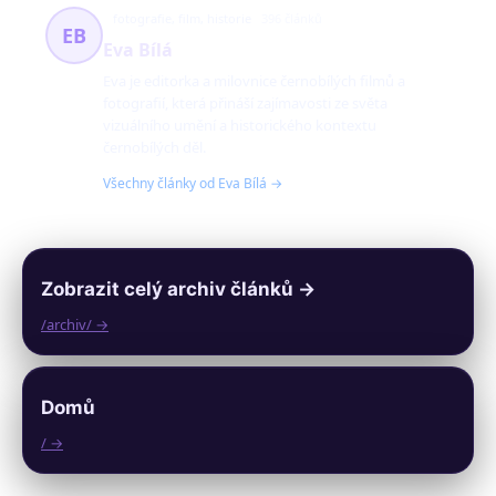
fotografie, film, historie
396 článků
EB
Eva Bílá
Eva je editorka a milovnice černobílých filmů a
fotografií, která přináší zajímavosti ze světa
vizuálního umění a historického kontextu
černobílých děl.
Všechny články od Eva Bílá →
Zobrazit celý archiv článků →
/archiv/ →
Domů
/ →