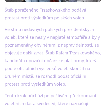
Štáb poraženého Trzaskowského podává
black-white.cz
protest proti výsledkům polských voleb
Trzaskowský protestuje proti
výsledkům voleb v Polsku
Ve stínu nedávných polských prezidentských
voleb, které se nesly v napjaté atmosféře a byly
17. 6. 2025
· 3 min čtení · Autor: Karel Černý
poznamenány obviněními z nepravidelností, se
objevuje další zvrat. Štáb Rafała Trzaskowského,
kandidáta opoziční občanské platformy, který
podle oficiálních výsledků voleb skončil na
druhém místě, se rozhodl podat oficiální
protest proti výsledkům voleb.
Tento krok přichází po pečlivém přezkoumání
volebních dat a svědectví, které naznačují