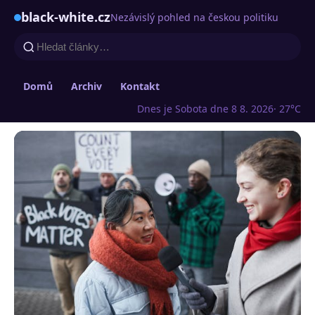
black-white.cz
Nezávislý pohled na českou politiku
Domů
Archiv
Kontakt
Dnes je Sobota dne 8 8. 2026
· 27°C