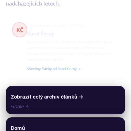
nadcházejících letech.
kultura, výtvarné umění
437 článků
KČ
Karel Černý
Karel je zkušený publicista se zájmem o kulturní a
společenská témata související s černo-bílou
výtvarnou tvorbou v Česku. Věnuje se analýzám i
rozhovorům s umělci.
Všechny články od Karel Černý →
Zobrazit celý archiv článků →
/archiv/ →
Domů