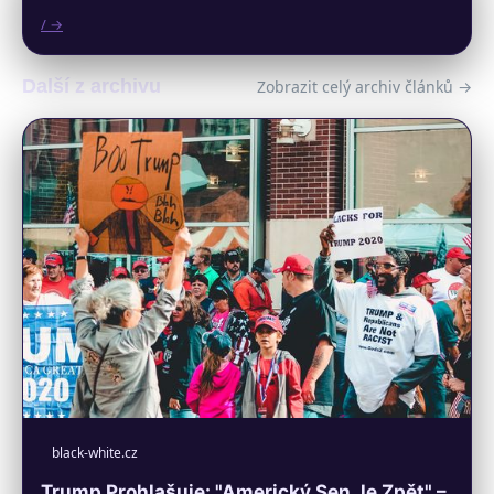
/ →
Další z archivu
Zobrazit celý archiv článků →
black-white.cz
Trump Prohlašuje: "Americký Sen Je Zpět" –