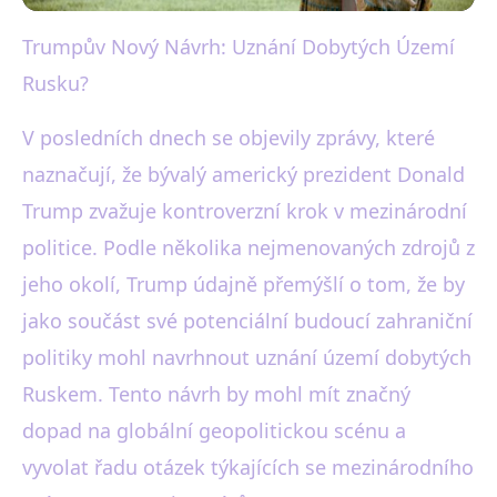
Trumpův Nový Návrh: Uznání Dobytých Území
black-white.cz
Rusku?
Trump Zvažuje Uznání
Ruských Dobytých Území: Co
V posledních dnech se objevily zprávy, které
naznačují, že bývalý americký prezident Donald
to Znamená?
Trump zvažuje kontroverzní krok v mezinárodní
28. 11. 2025
· 3 min čtení · Autor: Anna Bílá
politice. Podle několika nejmenovaných zdrojů z
jeho okolí, Trump údajně přemýšlí o tom, že by
jako součást své potenciální budoucí zahraniční
politiky mohl navrhnout uznání území dobytých
Ruskem. Tento návrh by mohl mít značný
dopad na globální geopolitickou scénu a
vyvolat řadu otázek týkajících se mezinárodního