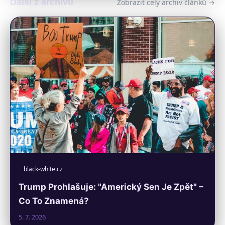
Další z archivu
Zobrazit celý archiv článků →
black-white.cz
Trump Prohlašuje: "Americký Sen Je Zpět" –
Co To Znamená?
5. 7. 2026