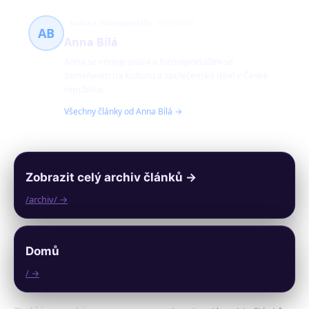
kultura, fotoreportáže
476 článků
AB
Anna Bílá
Anna se věnuje psaní a fotoreportážím se
zaměřením na kulturu a společenské dění v České
republice.
Všechny články od Anna Bílá →
Zobrazit celý archiv článků →
/archiv/ →
Domů
/ →