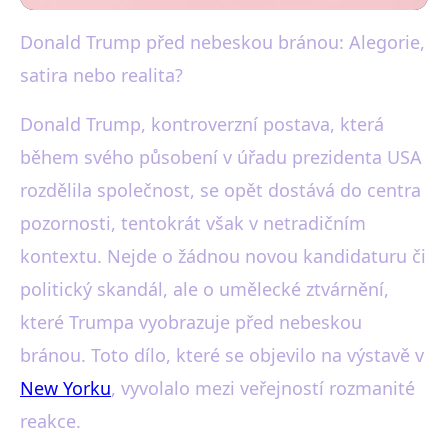
Donald Trump před nebeskou bránou: Alegorie,
black-white.cz
satira nebo realita?
Trump před nebeskou bránou:
Umění, které rozděluje
Donald Trump, kontroverzní postava, která
během svého působení v úřadu prezidenta USA
společnost
rozdělila společnost, se opět dostává do centra
22. 10. 2025
· 3 min čtení · Autor: Martin Černý
pozornosti, tentokrát však v netradičním
kontextu. Nejde o žádnou novou kandidaturu či
politický skandál, ale o umělecké ztvárnění,
které Trumpa vyobrazuje před nebeskou
bránou. Toto dílo, které se objevilo na výstavě v
New Yorku
, vyvolalo mezi veřejností rozmanité
reakce.