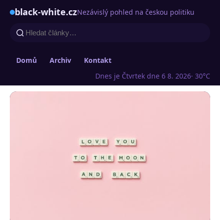
black-white.cz
Nezávislý pohled na českou politiku
Domů
Archiv
Kontakt
Dnes je Čtvrtek dne 6 8. 2026
· 30°C