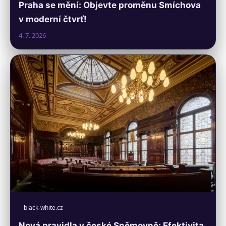
Praha se mění: Objevte proměnu Smíchova
v moderní čtvrť!
4. 7. 2026
black-white.cz
Nová pravidla v české Sněmovně: Efektivita