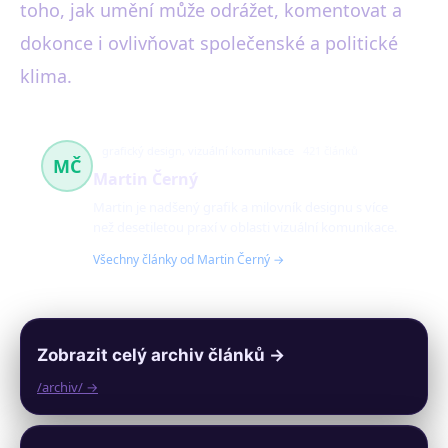
toho, jak umění může odrážet, komentovat a
dokonce i ovlivňovat společenské a politické
klima.
grafický design, vizuální komunikace
421 článků
MČ
Martin Černý
Martin je nadšený grafik a milovník designu s více
než desetiletou praxí v oblasti vizuální komunikace.
Všechny články od Martin Černý →
Zobrazit celý archiv článků →
/archiv/ →