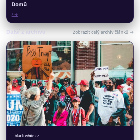
Domů
/ →
Další z archivu
Zobrazit celý archiv článků →
black-white.cz