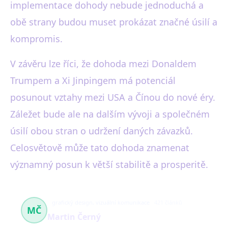
implementace dohody nebude jednoduchá a
obě strany budou muset prokázat značné úsilí a
kompromis.
V závěru lze říci, že dohoda mezi Donaldem
Trumpem a Xi Jinpingem má potenciál
posunout vztahy mezi USA a Čínou do nové éry.
Záležet bude ale na dalším vývoji a společném
úsilí obou stran o udržení daných závazků.
Celosvětově může tato dohoda znamenat
významný posun k větší stabilitě a prosperitě.
grafický design, vizuální komunikace
421 článků
MČ
Martin Černý