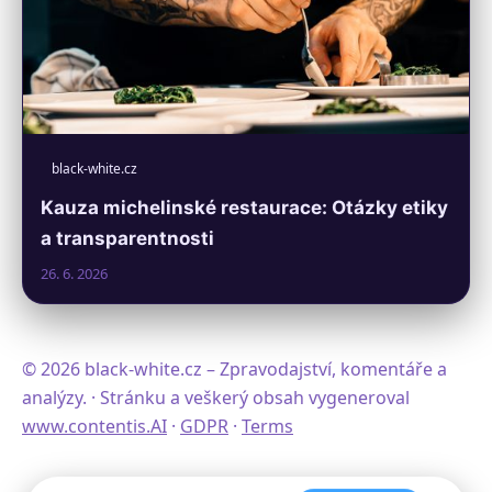
black-white.cz
Kauza michelinské restaurace: Otázky etiky
a transparentnosti
26. 6. 2026
© 2026 black-white.cz – Zpravodajství, komentáře a
analýzy. · Stránku a veškerý obsah vygeneroval
www.contentis.AI
·
GDPR
·
Terms