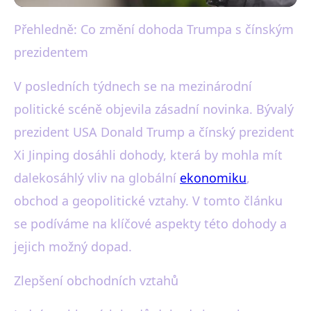
Přehledně: Co změní dohoda Trumpa s čínským
black-white.cz
prezidentem
Trump a Xi Jinping uzavřeli
klíčovou dohodu: Jaký bude
V posledních týdnech se na mezinárodní
politické scéně objevila zásadní novinka. Bývalý
dopad?
prezident USA Donald Trump a čínský prezident
31. 10. 2025
· 3 min čtení · Autor: Martin Černý
Xi Jinping dosáhli dohody, která by mohla mít
dalekosáhlý vliv na globální
ekonomiku
,
obchod a geopolitické vztahy. V tomto článku
se podíváme na klíčové aspekty této dohody a
jejich možný dopad.
Zlepšení obchodních vztahů