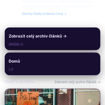
Martin je nadšený grafik a milovník designu s více
než desetiletou praxí v oblasti vizuální komunikace.
Všechny články od Martin Černý →
Zobrazit celý archiv článků →
/archiv/ →
Domů
/ →
Další z archivu
Zobrazit celý archiv článků →