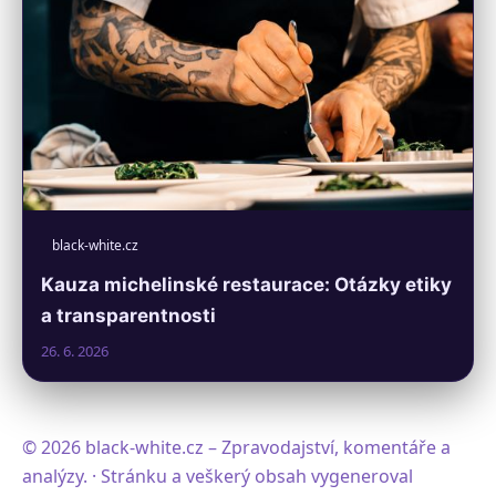
black-white.cz
Kauza michelinské restaurace: Otázky etiky
a transparentnosti
26. 6. 2026
© 2026 black-white.cz – Zpravodajství, komentáře a
analýzy. · Stránku a veškerý obsah vygeneroval