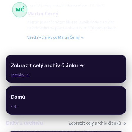
grafický design, vizuální komunikace
421 článků
MČ
Martin Černý
Martin je nadšený grafik a milovník designu s více
než desetiletou praxí v oblasti vizuální komunikace.
Všechny články od Martin Černý →
Zobrazit celý archiv článků →
/archiv/ →
Domů
/ →
Další z archivu
Zobrazit celý archiv článků →