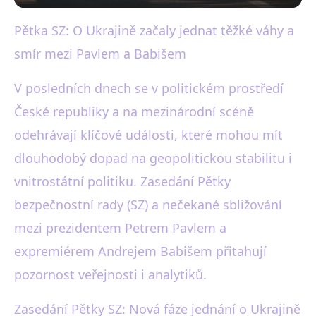
Pětka SZ: O Ukrajině začaly jednat těžké váhy a
black-white.cz
smír mezi Pavlem a Babišem
SZ jedná o Ukrajině, Pavel a
Babiš směřují k smíru
V posledních dnech se v politickém prostředí
České republiky a na mezinárodní scéně
4. 2. 2026
· 3 min čtení · Autor: Martin Černý
odehrávají klíčové události, které mohou mít
dlouhodobý dopad na geopolitickou stabilitu i
vnitrostátní politiku. Zasedání Pětky
bezpečnostní rady (SZ) a nečekané sbližování
mezi prezidentem Petrem Pavlem a
expremiérem Andrejem Babišem přitahují
pozornost veřejnosti i analytiků.
Zasedání Pětky SZ: Nová fáze jednání o Ukrajině