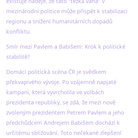
existuje naděje, že tato "těžká váha" v
mezinárodní politice může přispět k stabilizaci
regionu a snížení humanitárních dopadů
konfliktu.
Smír mezi Pavlem a Babišem: Krok k politické
stabilitě?
Domácí politická scéna ČR je svědkem
překvapivého vývoje. Po vzájemně napjaté
kampani, která vyvrcholila ve volbách
prezidenta republiky, se zdá, že mezi nově
zvoleným prezidentem Petrem Pavlem a jeho
předchůdcem Andrejem Babišem dochází k
určitému sbližování. Toto nečekané zlepšení