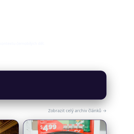
 kontextu černobílých děl.
Zobrazit celý archiv článků →