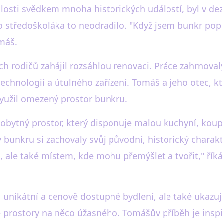
losti svědkem mnoha historických událostí, byl v dez
tředoškoláka to neodradilo. "Když jsem bunkr poprv
omáš.
ch rodičů zahájil rozsáhlou renovaci. Práce zahrnova
technologií a útulného zařízení. Tomáš a jeho otec, 
i využil omezený prostor bunkru.
obytný prostor, který disponuje malou kuchyní, koup
 bunkru si zachovaly svůj původní, historický charakte
ale také místem, kde mohu přemýšlet a tvořit," řík
unikátní a cenově dostupné bydlení, ale také ukazuje,
 prostory na něco úžasného. Tomášův příběh je inspir