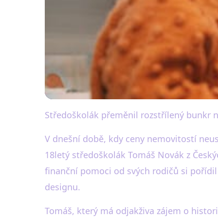
Středoškolák přeměnil rozstřílený bunkr 
black-white.cz
Středoškolák prom
V dnešní době, kdy ceny nemovitostí neustál
18letý středoškolák Tomáš Novák z Českýc
pomocí rodičů
finanční pomoci od svých rodičů si pořídi
designu.
24. 8. 2025
· 3 min čtení · Autor: Eva Bílá
Tomáš, který má odjakživa zájem o historii