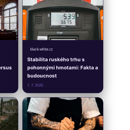
black-white.cz
Stabilita ruského trhu s
ersus
pohonnými hmotami: Fakta a
budoucnost
1. 7. 2026