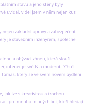
olátním stavu a jeho stěny byly
é uviděl, viděl jsem v něm nejen kus
ly nejen základní opravy a zabezpečení
který je stavebním inženýrem, společně
elnou a obývací zónou, která slouží
r, interiér je světlý a moderní. "Chtěl
á Tomáš, který se ve svém novém bydlení
 jak lze s kreativitou a trochou
ací pro mnoho mladých lidí, kteří hledají