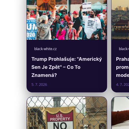
black-white.cz
black-
Trump Prohlašuje: "Americký
Praha
Sen Je Zpět" – Co To
prom
Znamená?
moder
5. 7. 2026
4. 7. 20