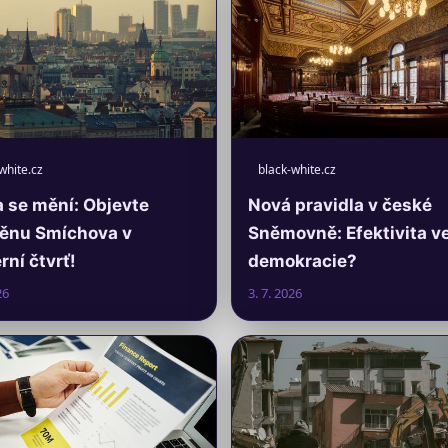
white.cz
black-white.cz
 se mění: Objevte
Nová pravidla v české
ěnu Smíchova v
Sněmovně: Efektivita v
ní čtvrť!
demokracie?
26
3. 7. 2026