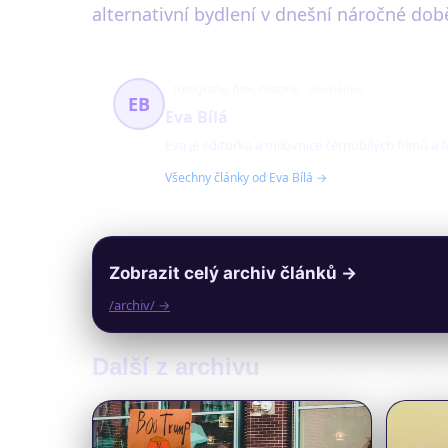
alternativní bydlení v dnešní náročné dob
fotografie, film, historie
396 článků
EB
Eva Bílá
Eva je editorka a milovnice černobílých filmů a 
Všechny články od Eva Bílá →
Zobrazit celý archiv článků →
/archiv/ →
Další z archivu