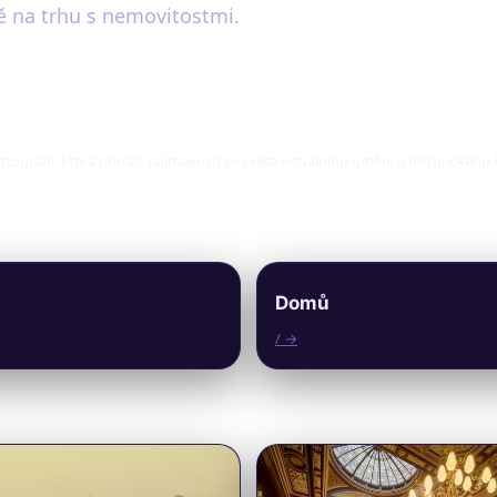
ě na trhu s nemovitostmi.
fotografií, která přináší zajímavosti ze světa vizuálního umění a historického
Domů
/ →