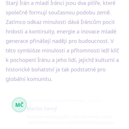
Starý Írán a mladí Íránci jsou dva pilíře, které
společně formují současnou podobu země.
Zatímco odkaz minulosti dává Íráncům pocit
hrdosti a kontinuity, energie a inovace mladé
generace přinášejí naději pro budoucnost. V
této symbióze minulosti a přítomnosti leží klíč
k pochopení Íránu a jeho lidí, jejichž kulturní a
historické bohatství je tak podstatné pro
globální komunitu.
grafický design, vizuální komunikace
421 článků
MČ
Martin Černý
Martin je nadšený grafik a milovník designu s více
než desetiletou praxí v oblasti vizuální komunikace.