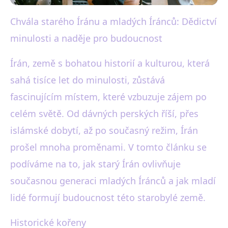
Chvála starého Íránu a mladých Íránců: Dědictví
black-white.cz
minulosti a naděje pro budoucnost
Starý Írán Inspire Mladé:
Dědictví a Naděje v Moderním
Írán, země s bohatou historií a kulturou, která
sahá tisíce let do minulosti, zůstává
Světě
fascinujícím místem, které vzbuzuje zájem po
22. 6. 2025
· 3 min čtení · Autor: Martin Černý
celém světě. Od dávných perských říší, přes
islámské dobytí, až po současný režim, Írán
prošel mnoha proměnami. V tomto článku se
podíváme na to, jak starý Írán ovlivňuje
současnou generaci mladých Íránců a jak mladí
lidé formují budoucnost této starobylé země.
Historické kořeny