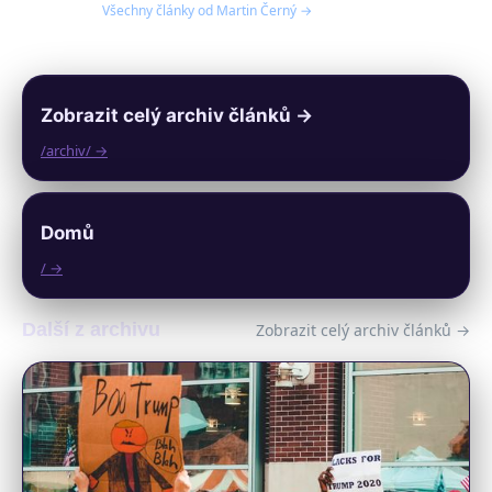
Všechny články od Martin Černý →
Zobrazit celý archiv článků →
/archiv/ →
Domů
/ →
Další z archivu
Zobrazit celý archiv článků →