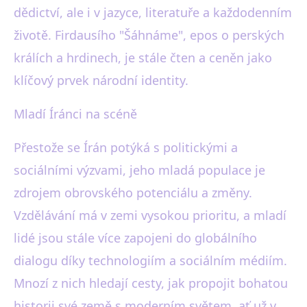
dědictví, ale i v jazyce, literatuře a každodenním
životě. Firdausího "Šáhnáme", epos o perských
králích a hrdinech, je stále čten a ceněn jako
klíčový prvek národní identity.
Mladí Íránci na scéně
Přestože se Írán potýká s politickými a
sociálními výzvami, jeho mladá populace je
zdrojem obrovského potenciálu a změny.
Vzdělávání má v zemi vysokou prioritu, a mladí
lidé jsou stále více zapojeni do globálního
dialogu díky technologiím a sociálním médiím.
Mnozí z nich hledají cesty, jak propojit bohatou
historii své země s moderním světem, ať už v