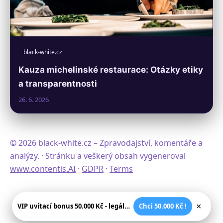
black-white.cz
Kauza michelinské restaurace: Otázky etiky
a transparentnosti
26. 6. 2026
© 2026 black-white.cz – Zpravodajství, komentáře a
analýzy. · Stránku a veškerý obsah vygeneroval
www.contentis.AI
·
GDPR
·
Terms
×
VIP uvítací bonus 50.000 Kč - legální české kasíno
Chci 50.000 Kč !