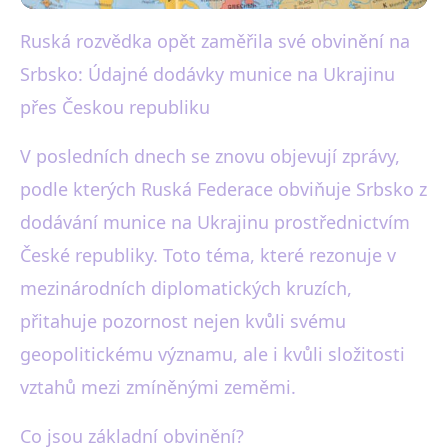
Ruská rozvědka opět zaměřila své obvinění na
black-white.cz
Srbsko: Údajné dodávky munice na Ukrajinu
Rusko obviňuje Srbsko z
přes Českou republiku
dodávek munice na Ukrajinu
V posledních dnech se znovu objevují zprávy,
přes ČR
podle kterých Ruská Federace obviňuje Srbsko z
24. 6. 2025
· 3 min čtení · Autor: Martin Černý
dodávání munice na Ukrajinu prostřednictvím
České republiky. Toto téma, které rezonuje v
mezinárodních diplomatických kruzích,
přitahuje pozornost nejen kvůli svému
geopolitickému významu, ale i kvůli složitosti
vztahů mezi zmíněnými zeměmi.
Co jsou základní obvinění?