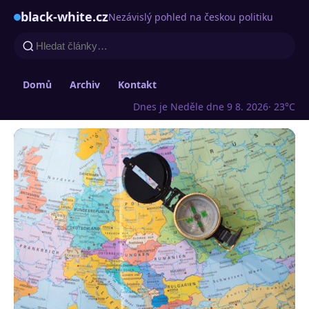
black-white.cz
Nezávislý pohled na českou politiku
Domů
Archiv
Kontakt
Dnes je Neděle dne 9 8. 2026
· 23°C