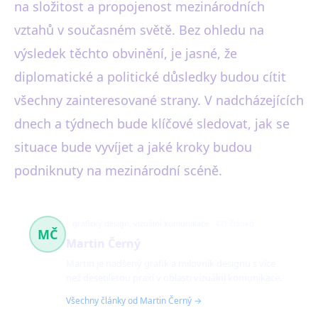
na složitost a propojenost mezinárodních
vztahů v současném světě. Bez ohledu na
výsledek těchto obvinění, je jasné, že
diplomatické a politické důsledky budou cítit
všechny zainteresované strany. V nadcházejících
dnech a týdnech bude klíčové sledovat, jak se
situace bude vyvíjet a jaké kroky budou
podniknuty na mezinárodní scéně.
grafický design, vizuální komunikace
421 článků
MČ
Martin Černý
Martin je nadšený grafik a milovník designu s více
než desetiletou praxí v oblasti vizuální komunikace.
Všechny články od Martin Černý →