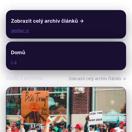
Zobrazit celý archiv článků →
/archiv/ →
Domů
/ →
Další z archivu
Zobrazit celý archiv článků →