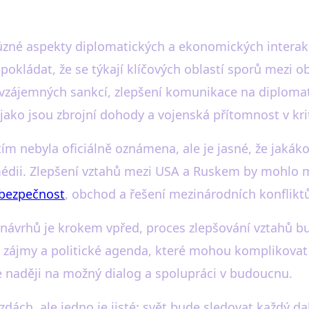
různé aspekty diplomatických a ekonomických interakc
pokládat, že se týkají klíčových oblastí sporů mezi o
 vzájemných sankcí, zlepšení komunikace na diplomat
jako jsou zbrojní dohody a vojenská přítomnost v kri
ím nebyla oficiálně oznámena, ale je jasné, že jakák
a médii. Zlepšení vztahů mezi USA a Ruskem by mohl
bezpečnost
, obchod a řešení mezinárodních konflikt
í návrhů je krokem vpřed, proces zlepšování vztahů
 zájmy a politické agenda, které mohou komplikovat r
e naději na možný dialog a spolupráci v budoucnu.
ězdách, ale jedno je jisté: svět bude sledovat každý d