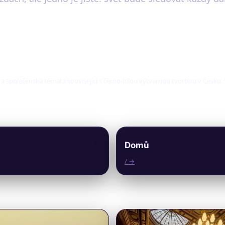
í a společenská témata související s černo-bílou výtvarnou tvorbou v Česku
Domů
/ →