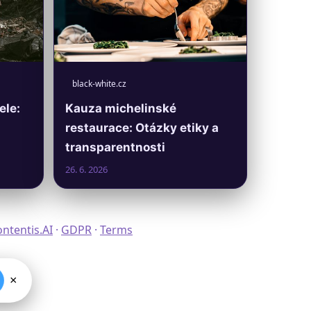
black-white.cz
ele:
Kauza michelinské
restaurace: Otázky etiky a
transparentnosti
26. 6. 2026
ntentis.AI
·
GDPR
·
Terms
×