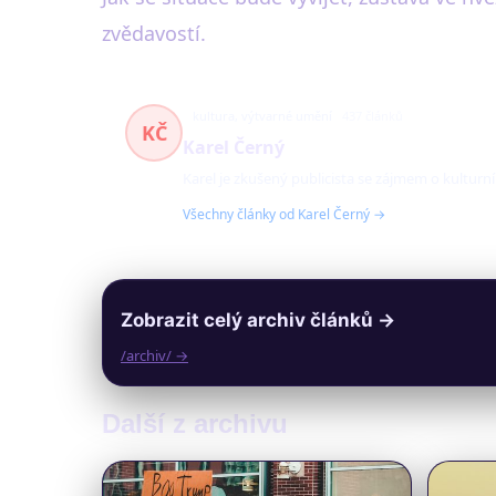
zvědavostí.
kultura, výtvarné umění
437 článků
KČ
Karel Černý
Karel je zkušený publicista se zájmem o kulturn
Všechny články od Karel Černý →
Zobrazit celý archiv článků →
/archiv/ →
Další z archivu