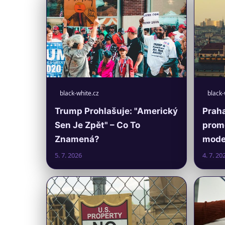
black-white.cz
black-
Trump Prohlašuje: "Americký
Praha
Sen Je Zpět" – Co To
prom
Znamená?
moder
5. 7. 2026
4. 7. 20