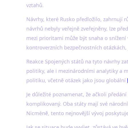
vztahů.
Návrhy, které Rusko předložilo, zahrnují 
návrhů nebyly veřejně zveřejněny, lze před
mezi prioritami může být snaha o snížení
kontroverzních bezpečnostních otázkách, 
Reakce Spojených států na tyto návrhy zat
politiky, ale i mezinárodními analytiky 
politiku, včetně otázek jako jsou globální
Je důležité poznamenat, že ačkoli předán
komplikovaný. Oba státy mají své národní
Nicméně, tento nejnovější vývoj poskytuj
Jak se situace bude vyvíjet, zůstává ve hv