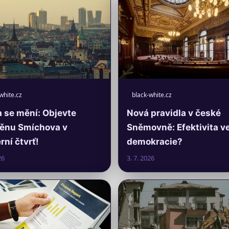
white.cz
black-white.cz
 se mění: Objevte
Nová pravidla v české
ěnu Smíchova v
Sněmovně: Efektivita v
ní čtvrť!
demokracie?
26
3. 7. 2026