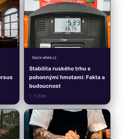
black-white.cz
Stabilita ruského trhu s
ersus
pohonnými hmotami: Fakta a
budoucnost
1. 7. 2026