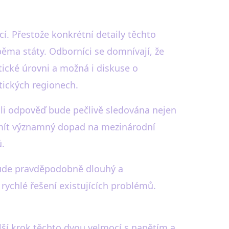
í. Přestože konkrétní detaily těchto
běma státy. Odborníci se domnívají, že
ické úrovni a možná i diskuse o
tických regionech.
oli odpověď bude pečlivě sledována nejen
o mít významný dopad na mezinárodní
ů.
 bude pravděpodobně dlouhý a
ychlé řešení existujících problémů.
alší krok těchto dvou velmocí s napětím a