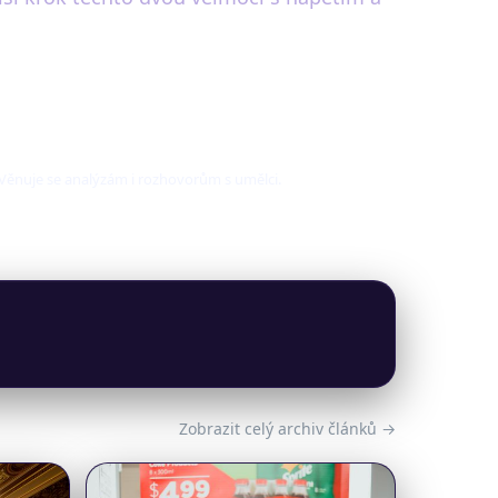
. Věnuje se analýzám i rozhovorům s umělci.
Zobrazit celý archiv článků →