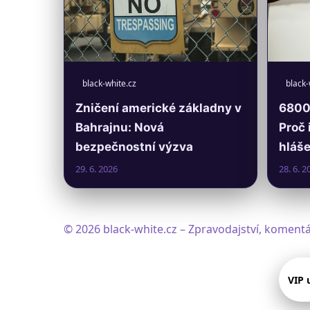
black-white.cz
black-
Zničení americké základny v
6800 
Bahrajnu: Nová
Proč 
bezpečnostní výzva
hláše
29. 6. 2026
28. 6. 2
© 2026 black-white.cz – Zpravodajství, komentá
VIP 