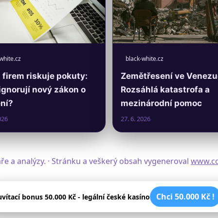
white.cz
black-white.cz
firem riskuje pokuty:
Zemětřesení ve Venezu
ignorují nový zákon o
Rozsáhlá katastrofa a
ní?
mezinárodní pomoc
026
27. 6. 2026
ře a analýzy. · Stránku a veškerý obsah vygeneroval
www.co
Chci 50.000 Kč !
uvítací bonus 50.000 Kč - legální české kasíno