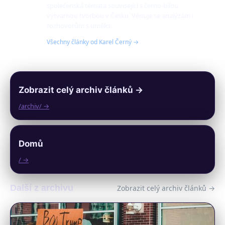
společenská témata související s černo-bílou
výtvarnou tvorbou v Česku. Věnuje se analýzám i
rozhovorům s umělci.
Všechny články od Karel Černý →
Zobrazit celý archiv článků →
/archiv/ →
Domů
/ →
Další z archivu
Zobrazit celý archiv článků →