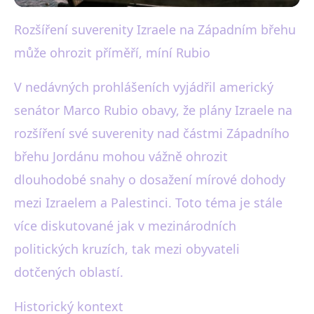
Rozšíření suverenity Izraele na Západním břehu
black-white.cz
může ohrozit příměří, míní Rubio
Rubio varuje: Izraelská anexe
Západního břehu může ohrozit
V nedávných prohlášeních vyjádřil americký
senátor Marco Rubio obavy, že plány Izraele na
mír
rozšíření své suverenity nad částmi Západního
23. 10. 2025
· 3 min čtení · Autor: Karel Černý
břehu Jordánu mohou vážně ohrozit
dlouhodobé snahy o dosažení mírové dohody
mezi Izraelem a Palestinci. Toto téma je stále
více diskutované jak v mezinárodních
politických kruzích, tak mezi obyvateli
dotčených oblastí.
Historický kontext