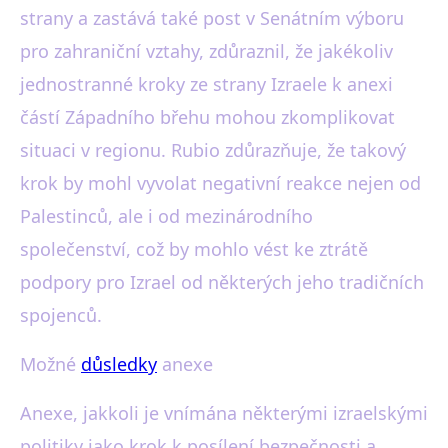
strany a zastává také post v Senátním výboru
pro zahraniční vztahy, zdůraznil, že jakékoliv
jednostranné kroky ze strany Izraele k anexi
částí Západního břehu mohou zkomplikovat
situaci v regionu. Rubio zdůrazňuje, že takový
krok by mohl vyvolat negativní reakce nejen od
Palestinců, ale i od mezinárodního
společenství, což by mohlo vést ke ztrátě
podpory pro Izrael od některých jeho tradičních
spojenců.
Možné
důsledky
anexe
Anexe, jakkoli je vnímána některými izraelskými
politiky jako krok k posílení bezpečnosti a