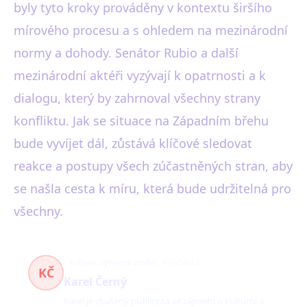
byly tyto kroky prováděny v kontextu širšího
mírového procesu a s ohledem na mezinárodní
normy a dohody. Senátor Rubio a další
mezinárodní aktéři vyzývají k opatrnosti a k
dialogu, který by zahrnoval všechny strany
konfliktu. Jak se situace na Západním břehu
bude vyvíjet dál, zůstává klíčové sledovat
reakce a postupy všech zúčastněných stran, aby
se našla cesta k míru, která bude udržitelná pro
všechny.
kultura, výtvarné umění
437 článků
KČ
Karel Černý
Karel je zkušený publicista se zájmem o kulturní a