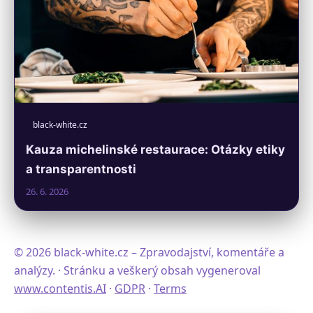
black-white.cz
Kauza michelinské restaurace: Otázky etiky
a transparentnosti
26. 6. 2026
© 2026 black-white.cz – Zpravodajství, komentáře a
analýzy. · Stránku a veškerý obsah vygeneroval
www.contentis.AI
·
GDPR
·
Terms