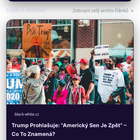
Další z archivu
Zobrazit celý archiv článků →
black-white.cz
Trump Prohlašuje: "Americký Sen Je Zpět" –
Co To Znamená?