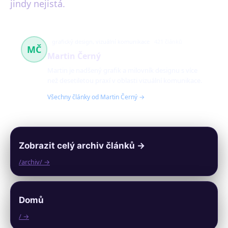
jindy nejistá.
grafický design, vizuální komunikace
421 článků
MČ
Martin Černý
Martin je nadšený grafik a milovník designu s více
než desetiletou praxí v oblasti vizuální komunikace.
Všechny články od Martin Černý →
Zobrazit celý archiv článků →
/archiv/ →
Domů
/ →