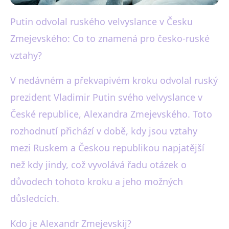
Putin odvolal ruského velvyslance v Česku
black-white.cz
Zmejevského: Co to znamená pro česko-ruské
Putin odvolal velvyslance v ČR:
vztahy?
Co to znamená pro vztahy?
V nedávném a překvapivém kroku odvolal ruský
23. 12. 2025
· 3 min čtení · Autor: Martin Černý
prezident Vladimir Putin svého velvyslance v
České republice, Alexandra Zmejevského. Toto
rozhodnutí přichází v době, kdy jsou vztahy
mezi Ruskem a Českou republikou napjatější
než kdy jindy, což vyvolává řadu otázek o
důvodech tohoto kroku a jeho možných
důsledcích.
Kdo je Alexandr Zmejevskij?