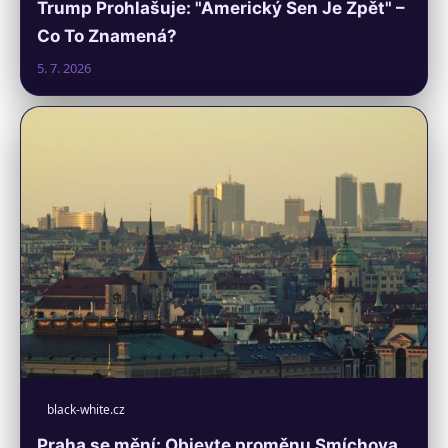
Trump Prohlašuje: "Americký Sen Je Zpět" –
Co To Znamená?
5. 7. 2026
black-white.cz
Praha se mění: Objevte proměnu Smíchova