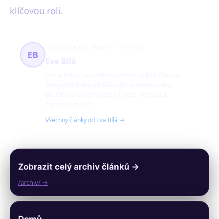
klíčovou roli.
fotografie, film, historie
396 článků
EB
Eva Bílá
Eva je editorka a milovnice černobílých filmů a
fotografií, která přináší zajímavosti ze světa
vizuálního umění a historického kontextu
černobílých děl.
Všechny články od Eva Bílá →
Zobrazit celý archiv článků →
/archiv/ →