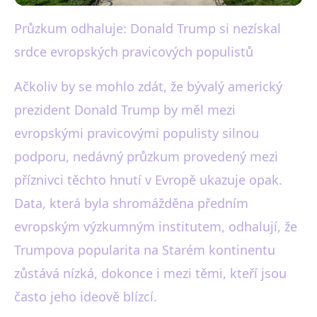
Průzkum odhaluje: Donald Trump si nezískal
black-white.cz
srdce evropských pravicových populistů
Průzkum: Trump Neoblíbil se
Evropským Pravicovým
Ačkoliv by se mohlo zdát, že bývalý americký
prezident Donald Trump by měl mezi
Populistům
evropskými pravicovými populisty silnou
29. 12. 2025
· 3 min čtení · Autor: Eva Bílá
podporu, nedávný průzkum provedený mezi
příznivci těchto hnutí v Evropě ukazuje opak.
Data, která byla shromážděna předním
evropským výzkumným institutem, odhalují, že
Trumpova popularita na Starém kontinentu
zůstává nízká, dokonce i mezi těmi, kteří jsou
často jeho ideově blízcí.