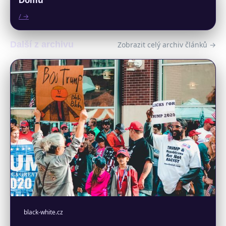
Domů
/ →
Další z archivu
Zobrazit celý archiv článků →
black-white.cz