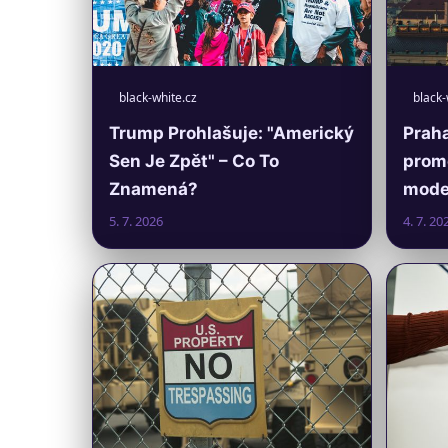
black-white.cz
black-
Trump Prohlašuje: "Americký
Praha
Sen Je Zpět" – Co To
prom
Znamená?
moder
5. 7. 2026
4. 7. 20