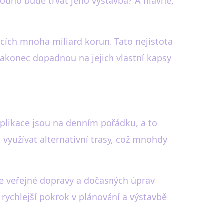
louho bude trvat jeho výstavba? A hlavně,
ících mnoha miliard korun. Tato nejistota
nakonec dopadnou na jejich vlastní kapsy
mplikace jsou na denním pořádku, a to
 využívat alternativní trasy, což mnohdy
ce veřejné dopravy a dočasných úprav
 rychlejší pokrok v plánování a výstavbě