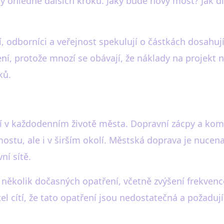
zky ohledně dalších kroků. Jaký bude nový most? Jak d
, odborníci a veřejnost spekulují o částkách dosahuj
í, protože mnozí se obávají, že náklady na projekt 
ků.
ejí v každodenním životě města. Dopravní zácpy a ko
ostu, ale i v širším okolí. Městská doprava je nucena
ní sítě.
o několik dočasných opatření, včetně zvýšení frekven
l cítí, že tato opatření jsou nedostatečná a požadují