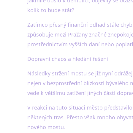
jakmile došlo k demolici, objevily se otá
kolik to bude stát?
Zatímco přesný finanční odhad stále chybí
způsobuje mezi Pražany značné znepokojen
prostřednictvím vyšších daní nebo poplat
Dopravní chaos a hledání řešení
Následky stržení mostu se již nyní odráž
nejen v bezprostřední blízkosti bývalého m
vede k většímu zatížení jiných částí doprav
V reakci na tuto situaci město představil
některých tras. Přesto však mnoho obyvate
nového mostu.