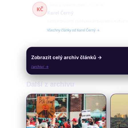
kultura, výtvarné umění
437 článků
KČ
Karel Černý
Karel je zkušený publicista se zájmem o kulturn
Všechny články od Karel Černý →
Zobrazit celý archiv článků →
/archiv/ →
Další z archivu