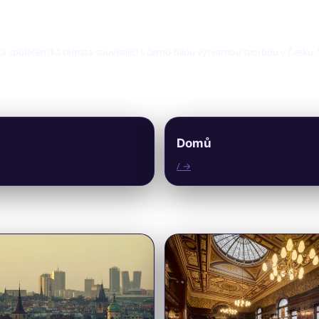
í a společenská témata související s černo-bílou výtvarnou tvorbou v Česku
Domů
/ →