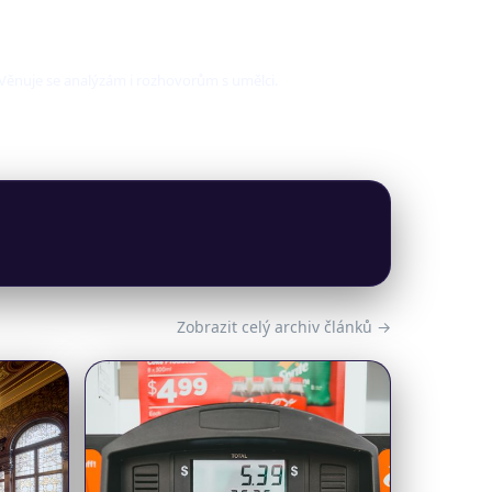
. Věnuje se analýzám i rozhovorům s umělci.
Zobrazit celý archiv článků →