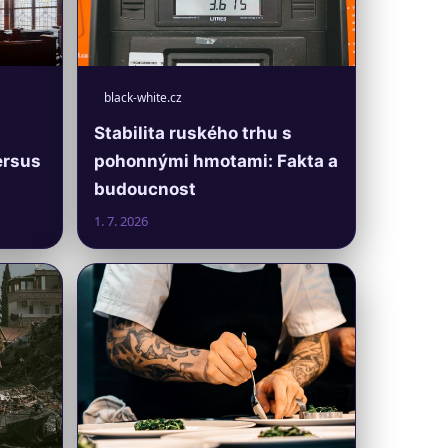
black-white.cz
Stabilita ruského trhu s
ersus
pohonnými hmotami: Fakta a
budoucnost
1. 7. 2026