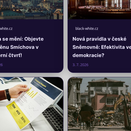
white.cz
black-white.cz
 se mění: Objevte
Nová pravidla v české
ěnu Smíchova v
Sněmovně: Efektivita v
ní čtvrť!
demokracie?
26
3. 7. 2026