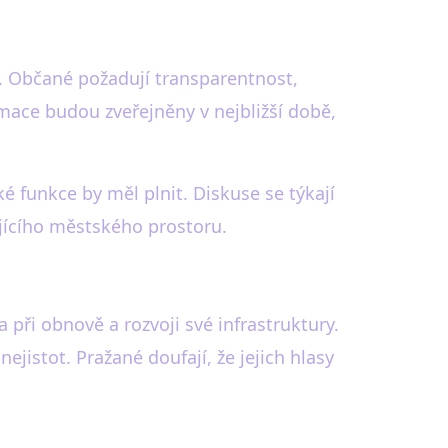
u. Občané požadují transparentnost,
mace budou zveřejněny v nejbližší době,
ké funkce by měl plnit. Diskuse se týkají
ajícího městského prostoru.
při obnově a rozvoji své infrastruktury.
jistot. Pražané doufají, že jejich hlasy