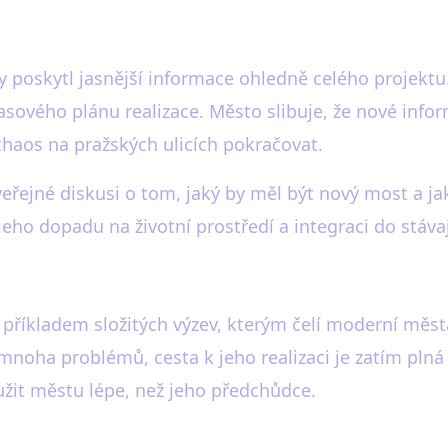
y poskytl jasnější informace ohledně celého projekt
sového plánu realizace. Město slibuje, že nové infor
chaos na pražských ulicích pokračovat.
 veřejné diskusi o tom, jaký by měl být nový most a ja
jeho dopadu na životní prostředí a integraci do stáv
příkladem složitých výzev, kterým čelí moderní města 
oha problémů, cesta k jeho realizaci je zatím plná ne
žit městu lépe, než jeho předchůdce.