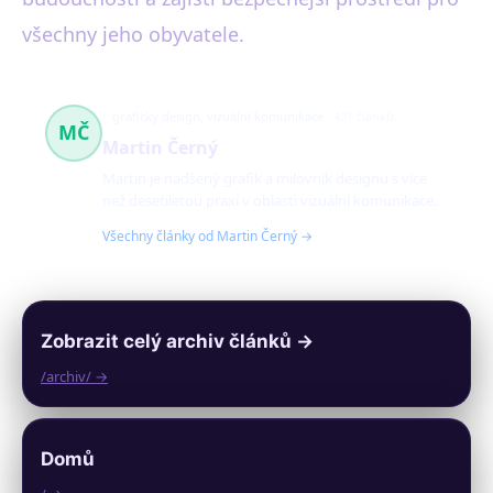
všechny jeho obyvatele.
grafický design, vizuální komunikace
421 článků
MČ
Martin Černý
Martin je nadšený grafik a milovník designu s více
než desetiletou praxí v oblasti vizuální komunikace.
Všechny články od Martin Černý →
Zobrazit celý archiv článků →
/archiv/ →
Domů