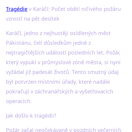
Tragédie
v Karáčí: Počet obětí ničivého požáru
black-white.cz
vzrostl na pět desítek
Požár v Karáčí: Počet obětí
stoupl na 50, vyšetřování
Karáčí, jedno z nejhustěji osídlených měst
Pákistánu, čelí důsledkům jedné z
pokračuje
nejtragičtějších událostí posledních let. Požár,
22. 1. 2026
· 3 min čtení · Autor: Martin Černý
který vypukl v průmyslové zóně města, si nyní
vyžádal již padesát životů. Tento smutný údaj
byl potvrzen místními úřady, které nadále
pokračují v záchranářských a vyšetřovacích
operacích.
Jak došlo k tragédii?
Požár začal neočekávaně v pozdních večerních