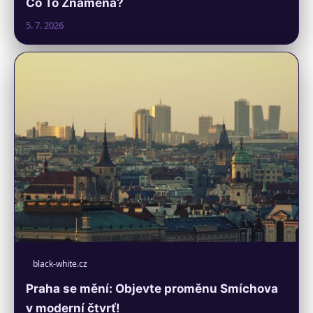
Co To Znamená?
5. 7. 2026
black-white.cz
Praha se mění: Objevte proměnu Smíchova
v moderní čtvrť!