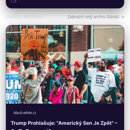
/ →
Další z archivu
Zobrazit celý archiv článků →
black-white.cz
Trump Prohlašuje: "Americký Sen Je Zpět" –