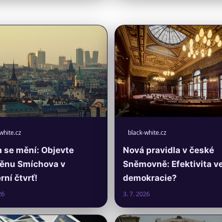
white.cz
black-white.cz
 se mění: Objevte
Nová pravidla v české
ěnu Smíchova v
Sněmovně: Efektivita v
ní čtvrť!
demokracie?
26
3. 7. 2026