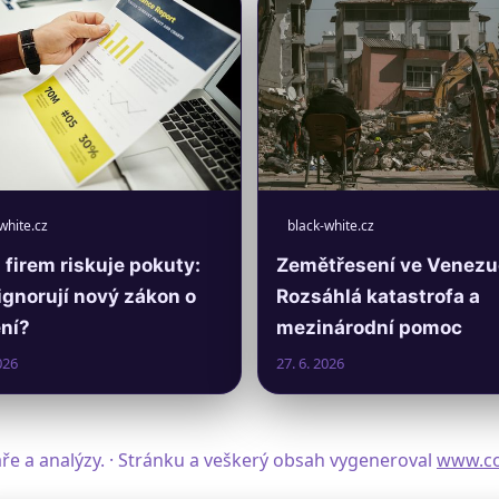
white.cz
black-white.cz
firem riskuje pokuty:
Zemětřesení ve Venezu
ignorují nový zákon o
Rozsáhlá katastrofa a
ní?
mezinárodní pomoc
026
27. 6. 2026
ře a analýzy. · Stránku a veškerý obsah vygeneroval
www.co