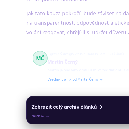
Jak tato kauza pokročí, bude záviset na da
na transparentnost, odpovědnost a etické 
volání reagovat, chtějí-li si udržet důvěru 
grafický design, vizuální komunikace
421 článků
MČ
Martin Černý
Martin je nadšený grafik a milovník designu s ví
Všechny články od Martin Černý →
Zobrazit celý archiv článků →
/archiv/ →