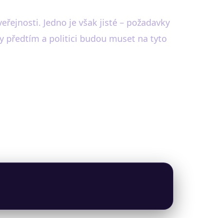
veřejnosti. Jedno je však jisté – požadavky
dy předtím a politici budou muset na tyto