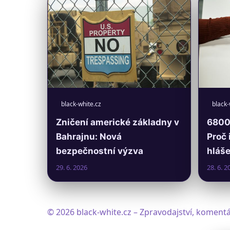
black-white.cz
black-
Zničení americké základny v
6800 
Bahrajnu: Nová
Proč 
bezpečnostní výzva
hláše
29. 6. 2026
28. 6. 2
© 2026 black-white.cz – Zpravodajství, komentá