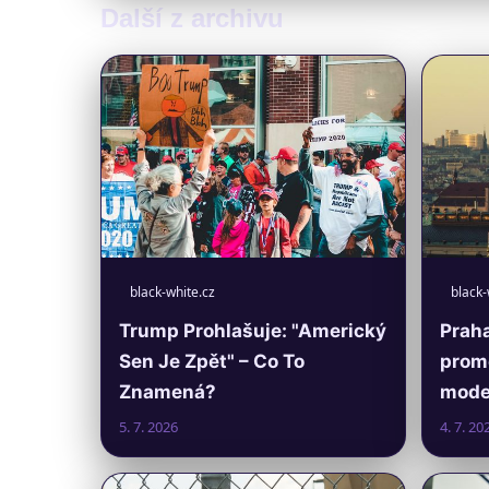
Další z archivu
black-white.cz
black-
Trump Prohlašuje: "Americký
Praha
Sen Je Zpět" – Co To
prom
Znamená?
moder
5. 7. 2026
4. 7. 20