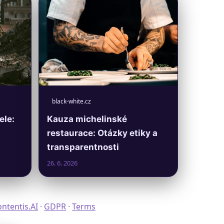
black-white.cz
ele:
Kauza michelinské
restaurace: Otázky etiky a
transparentnosti
26. 6. 2026
ntentis.AI
·
GDPR
·
Terms