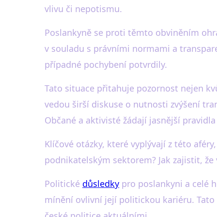
vlivu či nepotismu.
Poslankyně se proti těmto obviněním ohrad
v souladu s právními normami a transparent
případné pochybení potvrdily.
Tato situace přitahuje pozornost nejen kvů
vedou širší diskuse o nutnosti zvýšení tr
Občané a aktivisté žádají jasnější pravidl
Klíčové otázky, které vyplývají z této af
podnikatelským sektorem? Jak zajistit, ž
Politické
důsledky
pro poslankyni a celé 
mínění ovlivní její politickou kariéru. Tato
české politice aktuálními.