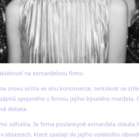
zakleknutí na exmanželovu firmu
lí obviněním: Dokažte m
na znovu ocitla ve víru kontroverze, tentokrát se s
zájmů spojeného s firmou jejího bývalého manžela. O 
ivá debata.
 odhalila, že firma poslankyně exmanžela získala lu
y v oblastech, které spadají do jejího volebního obvo