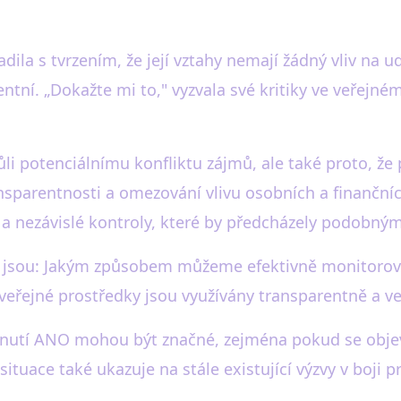
ila s tvrzením, že její vztahy nemají žádný vliv na u
ní. „Dokažte mi to," vyzvala své kritiky ve veřejném 
li potenciálnímu konfliktu zájmů, ale také proto, že 
ansparentnosti a omezování vlivu osobních a finanční
a a nezávislé kontroly, které by předcházely podobný
éry, jsou: Jakým způsobem můžeme efektivně monitorova
e veřejné prostředky jsou využívány transparentně a 
hnutí ANO mohou být značné, zejména pokud se obje
 situace také ukazuje na stále existující výzvy v boji 