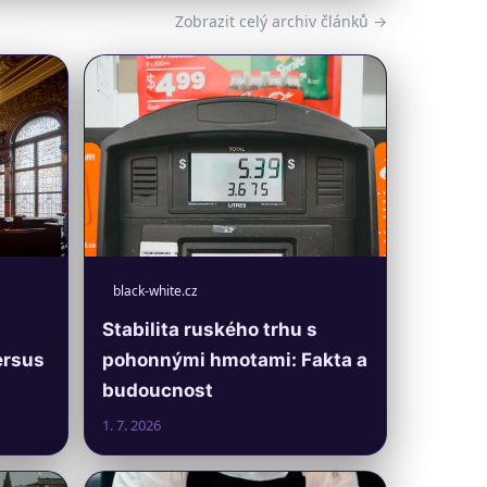
Zobrazit celý archiv článků →
black-white.cz
Stabilita ruského trhu s
ersus
pohonnými hmotami: Fakta a
budoucnost
1. 7. 2026