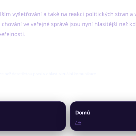
lším vyšetřování a také na reakci politických stran a 
chování ve veřejné správě jsou nyní hlasitější než k
veřejnosti.
ce než desetiletou praxí v oblasti vizuální komunikace.
Domů
/ →