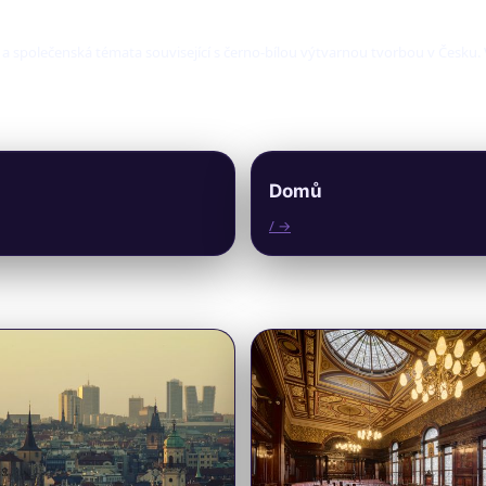
í a společenská témata související s černo-bílou výtvarnou tvorbou v Česku
Domů
/ →