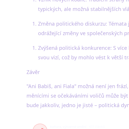
typických, ale možná stabilnějších vl
Změna politického diskurzu: Témata ja
odrážející změny ve společenských pr
Zvýšená politická konkurence: S více
svou vizí, což by mohlo vést k větší 
Závěr
"Ani Babiš, ani Fiala" možná není jen fráz
měnícími se očekáváními voličů může být t
bude jakkoliv, jedno je jisté – politická 
kultura, výtvarné umění
437 článků