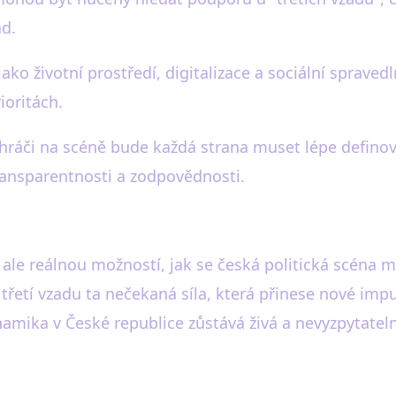
ád.
ko životní prostředí, digitalizace a sociální sprave
ioritách.
 hráči na scéně bude každá strana muset lépe definov
transparentnosti a zodpovědnosti.
í, ale reálnou možností, jak se česká politická scéna 
řetí vzadu ta nečekaná síla, která přinese nové impul
dynamika v České republice zůstává živá a nevyzpytatel