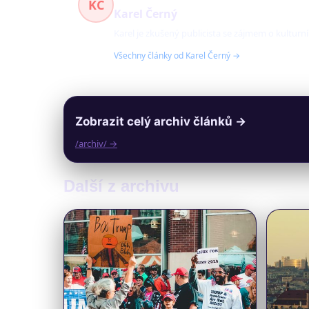
KČ
Karel Černý
Karel je zkušený publicista se zájmem o kulturn
Všechny články od Karel Černý →
Zobrazit celý archiv článků →
/archiv/ →
Další z archivu