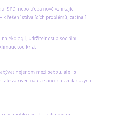
áti, SPD, nebo třeba nově vznikající
 k řešení stávajících problémů, začínají
 ekologii, udržitelnost a sociální
klimatickou krizí.
 zabývat nejenom mezi sebou, ale i s
, ale zároveň nabízí šanci na vznik nových
 což by mohlo vést k vzniku méně