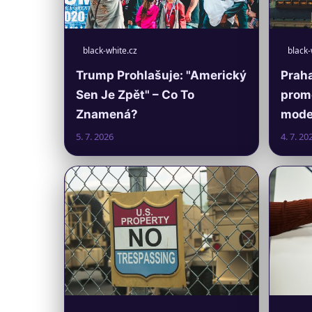
black-white.cz
black-
Trump Prohlašuje: "Americký
Praha
Sen Je Zpět" – Co To
prom
Znamená?
moder
5. 7. 2026
4. 7. 20