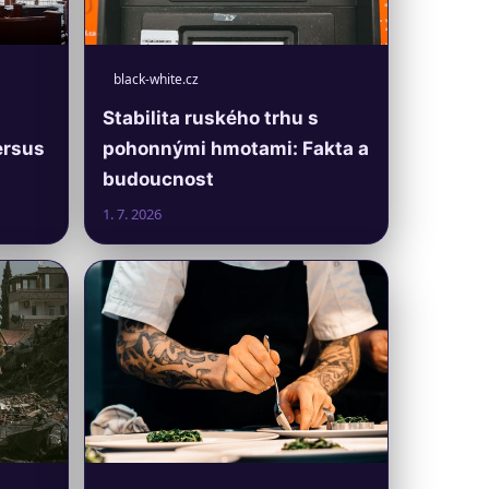
black-white.cz
Stabilita ruského trhu s
ersus
pohonnými hmotami: Fakta a
budoucnost
1. 7. 2026