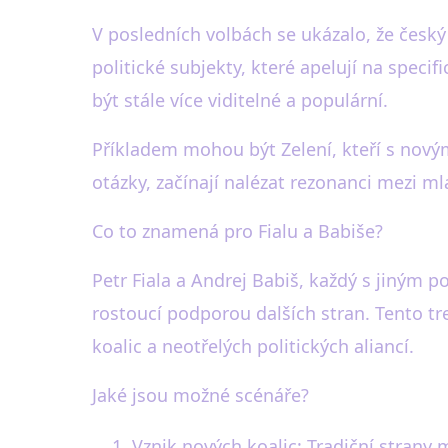
V posledních volbách se ukázalo, že český v
politické subjekty, které apelují na speci
být stále více viditelné a populární.
Příkladem mohou být Zelení, kteří s nov
otázky, začínají nalézat rezonanci mezi mla
Co to znamená pro Fialu a Babiše?
Petr Fiala a Andrej Babiš, každý s jiným p
rostoucí podporou dalších stran. Tento tr
koalic a neotřelých politických aliancí.
Jaké jsou možné scénáře?
Vznik nových koalic: Tradiční strany