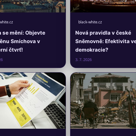
white.cz
black-white.cz
 se mění: Objevte
Nová pravidla v české
ěnu Smíchova v
Sněmovně: Efektivita v
ní čtvrť!
demokracie?
26
3. 7. 2026