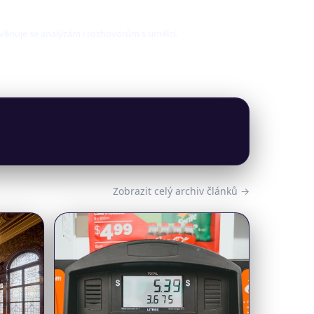
. Věnuje se analýzám i rozhovorům s umělci.
Zobrazit celý archiv článků →