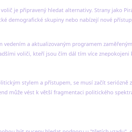
olič je připravený hledat alternativy. Strany jako Pir
fické demografické skupiny nebo nabízejí nové přístupy
ým vedením a aktualizovaným programem zaměřeným na
dšími voliči, kteří jsou čím dál tím více znepokojeni 
olitickým stylem a přístupem, se musí začít seriózně
end může vést k větší fragmentaci politického spektra
 mohou být nuceny hledat podporu u "třetích vzadu",