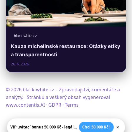
black-white.cz
Kauza michelinské restaurace: Otázky etiky
a transparentnosti
26. 6. 2026
© 2026 black-white.cz – Zpravodajství, komentáře a
analýzy. · Stránku a veškerý obsah vygeneroval
www.contentis.AI
·
GDPR
·
Terms
×
VIP uvítací bonus 50.000 Kč - legální české kasíno
Chci 50.000 Kč !