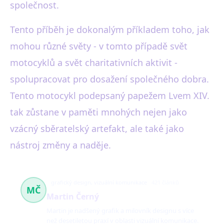
společnost.
Tento příběh je dokonalým příkladem toho, jak
mohou různé světy - v tomto případě svět
motocyklů a svět charitativních aktivit -
spolupracovat pro dosažení společného dobra.
Tento motocykl podepsaný papežem Lvem XIV.
tak zůstane v paměti mnohých nejen jako
vzácný sběratelský artefakt, ale také jako
nástroj změny a naděje.
grafický design, vizuální komunikace
421 článků
MČ
Martin Černý
Martin je nadšený grafik a milovník designu s více
než desetiletou praxí v oblasti vizuální komunikace.