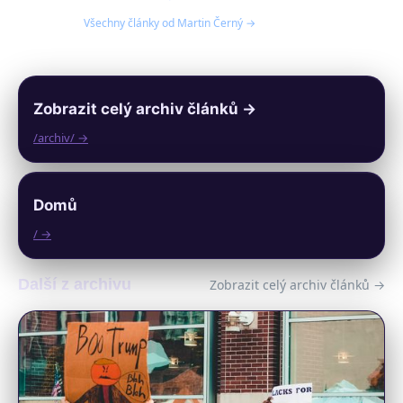
Všechny články od Martin Černý →
Zobrazit celý archiv článků →
/archiv/ →
Domů
/ →
Další z archivu
Zobrazit celý archiv článků →