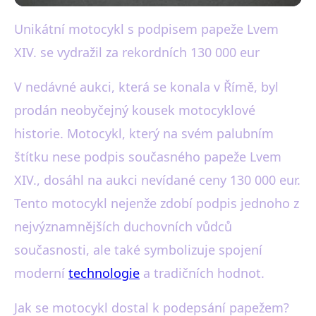
Unikátní motocykl s podpisem papeže Lvem
black-white.cz
XIV. se vydražil za rekordních 130 000 eur
Papež Lv XIV. podepsal Harley:
Dražba za 130 000 eur!
V nedávné aukci, která se konala v Římě, byl
prodán neobyčejný kousek motocyklové
19. 10. 2025
· 3 min čtení · Autor: Martin Černý
historie. Motocykl, který na svém palubním
štítku nese podpis současného papeže Lvem
XIV., dosáhl na aukci nevídané ceny 130 000 eur.
Tento motocykl nejenže zdobí podpis jednoho z
nejvýznamnějších duchovních vůdců
současnosti, ale také symbolizuje spojení
moderní
technologie
a tradičních hodnot.
Jak se motocykl dostal k podepsání papežem?