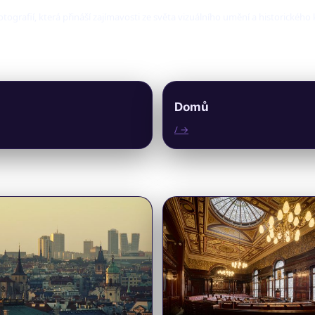
fotografií, která přináší zajímavosti ze světa vizuálního umění a historického
Domů
/ →