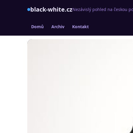
black-white.cz
Nezávislý pohled na českou po
Domů
Archiv
Kontakt