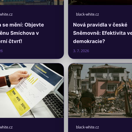
white.cz
black-white.cz
 se mění: Objevte
Nová pravidla v české
ěnu Smíchova v
Sněmovně: Efektivita v
ní čtvrť!
demokracie?
26
3. 7. 2026
white.cz
black-white.cz