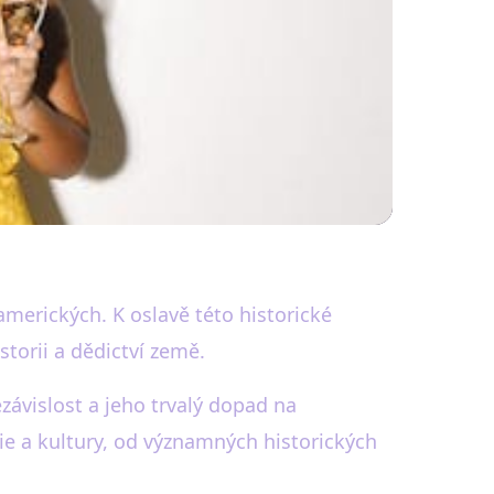
rie a nezávislosti
amerických. K oslavě této historické
torii a dědictví země.
závislost a jeho trvalý dopad na
ie a kultury, od významných historických