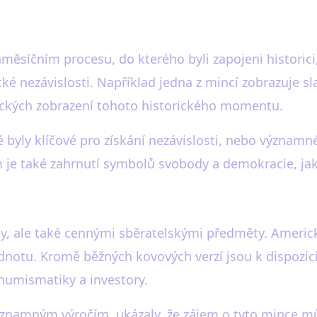
aměsíčním procesu, do kterého byli zapojeni historici
ké nezávislosti. Například jedna z mincí zobrazuje s
nických zobrazení tohoto historického momentu.
é byly klíčové pro získání nezávislosti, nebo význam
 je také zahrnutí symbolů svobody a demokracie, jak
ty, ale také cennými sběratelskými předměty. Amer
odnotu. Kromě běžných kovových verzí jsou k dispozici 
 numismatiky a investory.
ýznamným výročím, ukázaly, že zájem o tyto mince mů