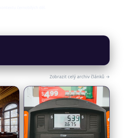
 kontextu černobílých děl.
Zobrazit celý archiv článků →