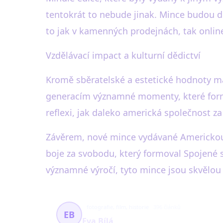
tentokrát to nebude jinak. Mince budou d
to jak v kamenných prodejnách, tak onlin
Vzdělávací impact a kulturní dědictví
Kromě sběratelské a estetické hodnoty m
generacím významné momenty, které formoval
reflexi, jak daleko americká společnost za
Závěrem, nové mince vydávané Americkou
boje za svobodu, který formoval Spojené st
významné výročí, tyto mince jsou skvělou
fotografie, film, historie
396 článků
EB
Eva Bílá