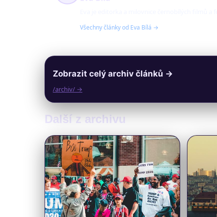
Eva je editorka a milovnice černobílých filmů a 
Všechny články od Eva Bílá →
Zobrazit celý archiv článků →
/archiv/ →
Další z archivu