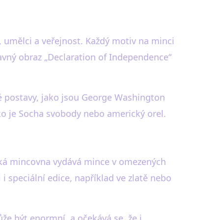
, umělci a veřejnost. Každý motiv na minci
lavný obraz „Declaration of Independence“
né postavy, jako jsou George Washington
o je Socha svobody nebo americký orel.
ická mincovna vydává mince v omezených
i speciální edice, například ve zlatě nebo
že být enormní, a očekává se, že i