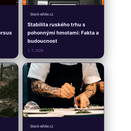
black-white.cz
Stabilita ruského trhu s
ersus
pohonnými hmotami: Fakta a
budoucnost
1. 7. 2026
black-white.cz