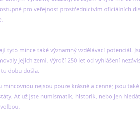
ostupné pro veřejnost prostřednictvím oficiálních d
e.
ají tyto mince také významný vzdělávací potenciál. 
y jejich zemi. Výročí 250 let od vyhlášení nezávislost
 tu dobu došla.
 mincovnou nejsou pouze krásné a cenné; jsou také
áty. Ať už jste numismatik, historik, nebo jen hledát
 volbou.