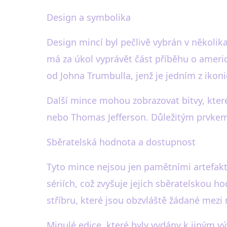
Design a symbolika
Design mincí byl pečlivě vybrán v několik
má za úkol vyprávět část příběhu o americ
od Johna Trumbulla, jenž je jedním z iko
Další mince mohou zobrazovat bitvy, kter
nebo Thomas Jefferson. Důležitým prvkem
Sběratelská hodnota a dostupnost
Tyto mince nejsou jen pamětními artefak
sériích, což zvyšuje jejich sběratelskou h
stříbru, které jsou obzvláště žádané mezi
Minulé edice, které byly vydány k jiným v