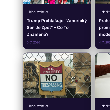
black-white.cz
black-
Trump Prohlašuje: "Americký
Praha
Sen Je Zpět" – Co To
prom
Znamená?
moder
5. 7. 2026
4. 7. 20
black-white.cz
black-