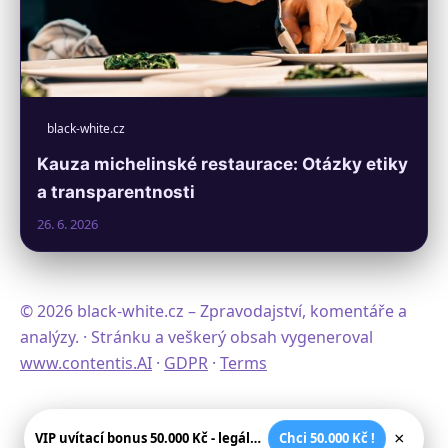
black-white.cz
Kauza michelinské restaurace: Otázky etiky
a transparentnosti
26. 6. 2026
© 2026 black-white.cz – Zpravodajství, komentáře a
analýzy. · Stránku a veškerý obsah vygeneroval
www.contentis.AI
·
GDPR
·
Terms
×
VIP uvítací bonus 50.000 Kč - legální české kasíno
Chci 50.000 Kč !