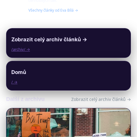
černobílých děl.
Všechny články od Eva Bílá →
Zobrazit celý archiv článků →
/archiv/ →
Domů
/ →
Další z archivu
Zobrazit celý archiv článků →