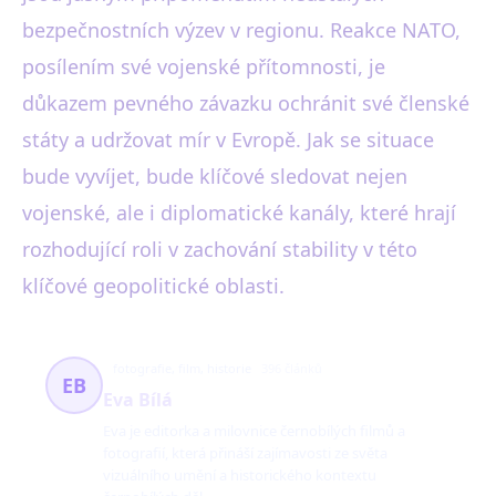
bezpečnostních výzev v regionu. Reakce NATO,
posílením své vojenské přítomnosti, je
důkazem pevného závazku ochránit své členské
státy a udržovat mír v Evropě. Jak se situace
bude vyvíjet, bude klíčové sledovat nejen
vojenské, ale i diplomatické kanály, které hrají
rozhodující roli v zachování stability v této
klíčové geopolitické oblasti.
fotografie, film, historie
396 článků
EB
Eva Bílá
Eva je editorka a milovnice černobílých filmů a
fotografií, která přináší zajímavosti ze světa
vizuálního umění a historického kontextu