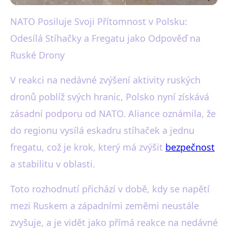
NATO Posiluje Svoji Přítomnost v Polsku:
black-white.cz
Odesílá Stíhačky a Fregatu jako Odpověď na
NATO posílá stíhačky a fregatu
Ruské Drony
do Polska proti ruským dronům
V reakci na nedávné zvýšení aktivity ruských
15. 9. 2025
· 3 min čtení · Autor: Eva Bílá
dronů poblíž svých hranic, Polsko nyní získává
zásadní podporu od NATO. Aliance oznámila, že
do regionu vysílá eskadru stíhaček a jednu
fregatu, což je krok, který má zvýšit
bezpečnost
a stabilitu v oblasti.
Toto rozhodnutí přichází v době, kdy se napětí
mezi Ruskem a západními zeměmi neustále
zvyšuje, a je vidět jako přímá reakce na nedávné