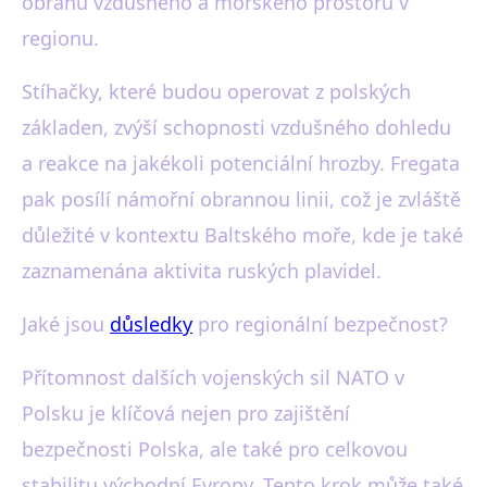
obranu vzdušného a mořského prostoru v
regionu.
Stíhačky, které budou operovat z polských
základen, zvýší schopnosti vzdušného dohledu
a reakce na jakékoli potenciální hrozby. Fregata
pak posílí námořní obrannou linii, což je zvláště
důležité v kontextu Baltského moře, kde je také
zaznamenána aktivita ruských plavidel.
Jaké jsou
důsledky
pro regionální bezpečnost?
Přítomnost dalších vojenských sil NATO v
Polsku je klíčová nejen pro zajištění
bezpečnosti Polska, ale také pro celkovou
stabilitu východní Evropy. Tento krok může také