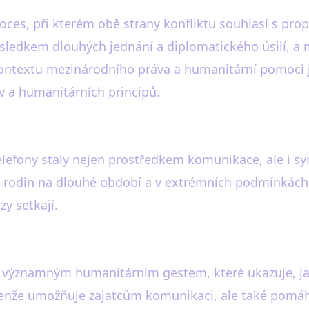
 proces, při kterém obě strany konfliktu souhlasí s p
ýsledkem dlouhých jednání a diplomatického úsilí,
kontextu mezinárodního práva a humanitární pomoci j
v a humanitárních principů.
elefony staly nejen prostředkem komunikace, ale i s
ch rodin na dlouhé období a v extrémních podmínkách,
zy setkají.
e významným humanitárním gestem, které ukazuje, j
ejenže umožňuje zajatcům komunikaci, ale také pomá