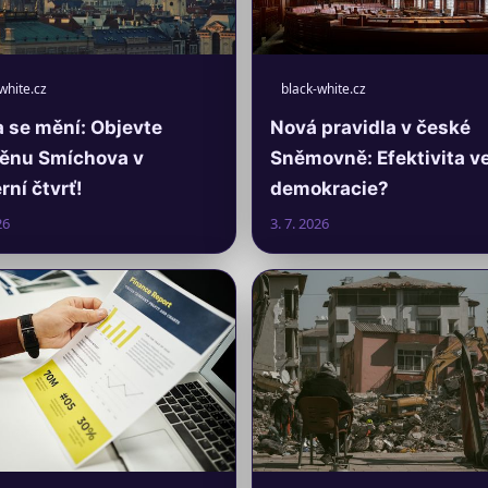
white.cz
black-white.cz
 se mění: Objevte
Nová pravidla v české
ěnu Smíchova v
Sněmovně: Efektivita v
ní čtvrť!
demokracie?
26
3. 7. 2026