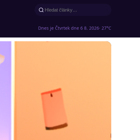
Dnes je Čtvrtek dne 6 8. 2026
· 27°C