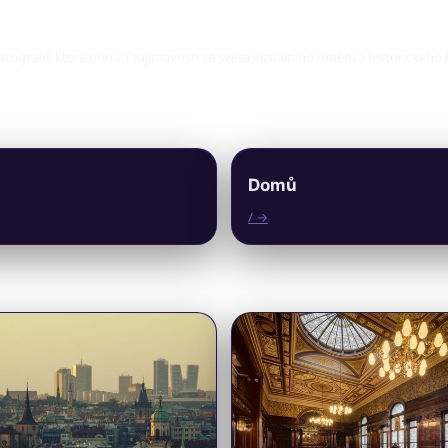
fotografií, která přináší zajímavosti ze světa vizuálního umění a historického
Domů
/ →