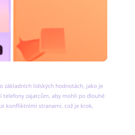
odiny v Konfliktu
o základních lidských hodnotách, jako je
lní telefony zajatcům, aby mohli po dlouhé
i konfliktními stranami, což je krok,