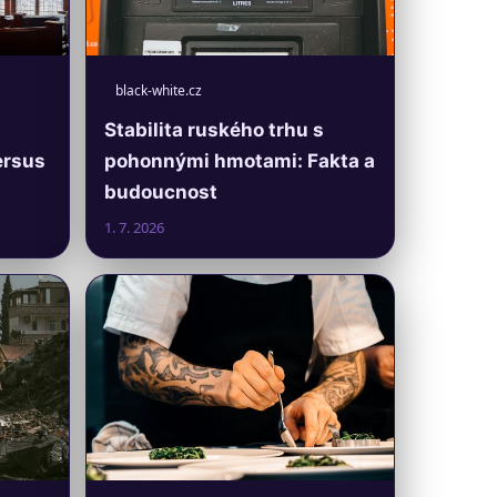
black-white.cz
Stabilita ruského trhu s
ersus
pohonnými hmotami: Fakta a
budoucnost
1. 7. 2026