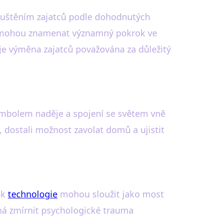
ropuštěním zajatců podle dohodnutých
 a mohou znamenat významný pokrok ve
e výměna zajatců považována za důležitý
ymbolem naděje a spojení se světem vně
 dostali možnost zavolat domů a ujistit
ak
technologie
mohou sloužit jako most
há zmírnit psychologické trauma