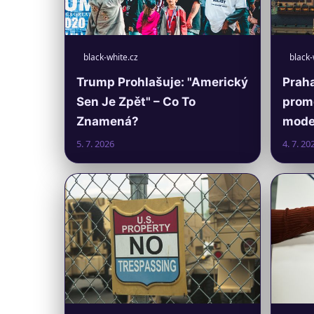
black-white.cz
black-
Trump Prohlašuje: "Americký
Praha
Sen Je Zpět" – Co To
prom
Znamená?
moder
5. 7. 2026
4. 7. 20