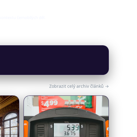
 kontextu černobílých děl.
Zobrazit celý archiv článků →