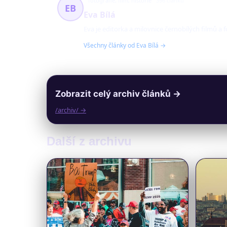
fotografie, film, historie
396 článků
EB
Eva Bílá
Eva je editorka a milovnice černobílých filmů a 
Všechny články od Eva Bílá →
Zobrazit celý archiv článků →
/archiv/ →
Další z archivu