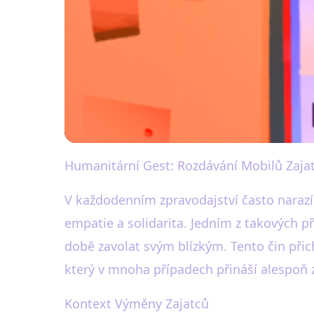
Humanitární Gest: Rozdávání Mobilů Zaj
black-white.cz
Mobilní Telefony p
V každodenním zpravodajství často narazím
empatie a solidarita. Jedním z takových př
24. 5. 2025
· 3 min čtení · Autor: Eva Bílá
době zavolat svým blízkým. Tento čin přic
který v mnoha případech přináší alespoň 
Kontext Výměny Zajatců