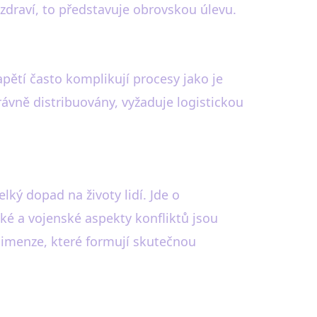
a zdraví, to představuje obrovskou úlevu.
apětí často komplikují procesy jako je
rávně distribuovány, vyžaduje logistickou
lký dopad na životy lidí. Jde o
cké a vojenské aspekty konfliktů jsou
dimenze, které formují skutečnou