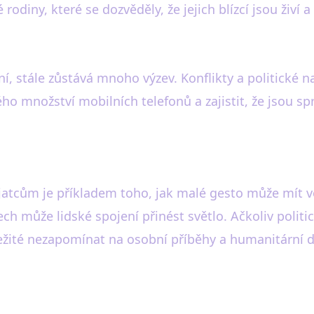
odiny, které se dozvěděly, že jejich blízcí jsou živí 
í, stále zůstává mnoho výzev. Konflikty a politické n
o množství mobilních telefonů a zajistit, že jsou sp
jatcům je příkladem toho, jak malé gesto může mít ve
ch může lidské spojení přinést světlo. Ačkoliv politi
ležité nezapomínat na osobní příběhy a humanitární 