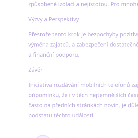
způsobené izolací a nejistotou. Pro mnohé r
Výzvy a Perspektivy
Přestože tento krok je bezpochyby pozitivn
výměna zajatců, a zabezpečení dostatečnéh
a finanční podporu.
Závěr
Iniciativa rozdávání mobilních telefonů za
připomínku, že i v těch nejtemnějších čase
často na předních stránkách novin, je dů
podstatu těchto událostí.