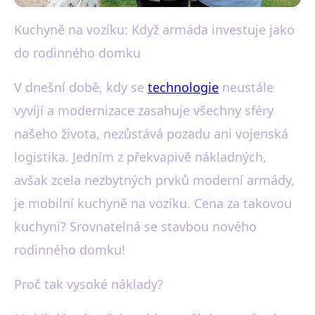
Kuchyně na vozíku: Když armáda investuje jako
black-white.cz
do rodinného domku
Mobilní Kuchyně: Armádní
Investice Srovnatelná se
V dnešní době, kdy se
technologie
neustále
vyvíjí a modernizace zasahuje všechny sféry
Stavbou Domu
našeho života, nezůstává pozadu ani vojenská
9. 6. 2025
· 3 min čtení · Autor: Karel Černý
logistika. Jedním z překvapivě nákladných,
avšak zcela nezbytných prvků moderní armády,
je mobilní kuchyně na vozíku. Cena za takovou
kuchyni? Srovnatelná se stavbou nového
rodinného domku!
Proč tak vysoké náklady?