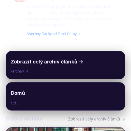
Karel je zkušený publicista se zájmem o kulturní a
společenská témata související s černo-bílou
výtvarnou tvorbou v Česku. Věnuje se analýzám i
rozhovorům s umělci.
Všechny články od Karel Černý →
Zobrazit celý archiv článků →
/archiv/ →
Domů
/ →
Další z archivu
Zobrazit celý archiv článků →