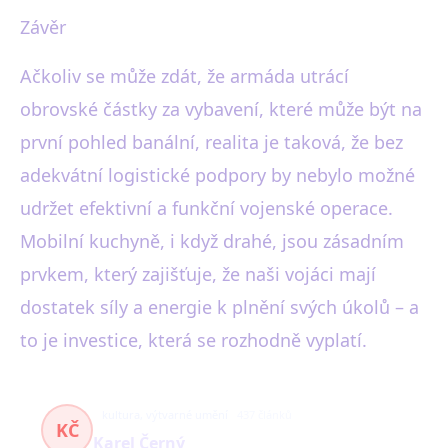
Závěr
Ačkoliv se může zdát, že armáda utrácí
obrovské částky za vybavení, které může být na
první pohled banální, realita je taková, že bez
adekvátní logistické podpory by nebylo možné
udržet efektivní a funkční vojenské operace.
Mobilní kuchyně, i když drahé, jsou zásadním
prvkem, který zajišťuje, že naši vojáci mají
dostatek síly a energie k plnění svých úkolů – a
to je investice, která se rozhodně vyplatí.
kultura, výtvarné umění
437 článků
KČ
Karel Černý