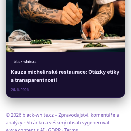
black-white.cz
Kauza michelinské restaurace: Otázky etiky
a transparentnosti
26. 6. 2026
© 2026 black-white.cz – Zpravodajství, komentáře a
analýzy. · Stránku a veškerý obsah vygeneroval
www.contentis.AI
·
GDPR
·
Terms