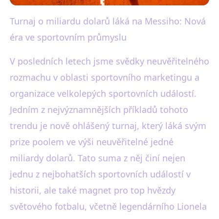
Turnaj o miliardu dolarů láká na Messiho: Nová
black-white.cz
éra ve sportovním průmyslu
Miliardový turnaj s Messim:
Revoluce ve sportovním
V posledních letech jsme svědky neuvěřitelného
rozmachu v oblasti sportovního marketingu a
průmyslu
organizace velkolepých sportovních událostí.
12. 6. 2025
· 3 min čtení · Autor: Martin Černý
Jedním z nejvýznamnějších příkladů tohoto
trendu je nově ohlášený turnaj, který láká svým
prize poolem ve výši neuvěřitelné jedné
miliardy dolarů. Tato suma z něj činí nejen
jednu z nejbohatších sportovních událostí v
historii, ale také magnet pro top hvězdy
světového fotbalu, včetně legendárního Lionela