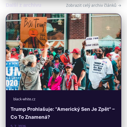
Další z archivu
Zobrazit celý archiv článků →
black-white.cz
Trump Prohlašuje: "Americký Sen Je Zpět" –
Co To Znamená?
5. 7. 2026