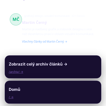
grafický design, vizuální komunikace
421 článků
MČ
Martin Černý
Martin je nadšený grafik a milovník designu s více
než desetiletou praxí v oblasti vizuální komunikace.
Všechny články od Martin Černý →
Zobrazit celý archiv článků →
/archiv/ →
Domů
/ →