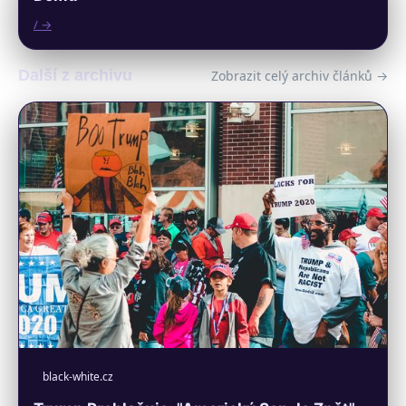
/ →
Další z archivu
Zobrazit celý archiv článků →
black-white.cz