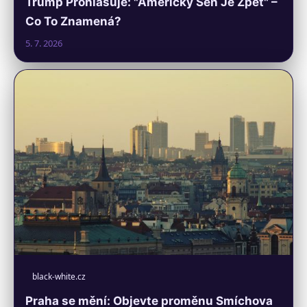
Trump Prohlašuje: "Americký Sen Je Zpět" –
Co To Znamená?
5. 7. 2026
black-white.cz
Praha se mění: Objevte proměnu Smíchova