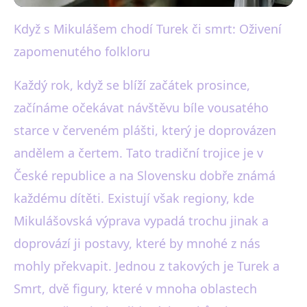
Když s Mikulášem chodí Turek či smrt: Oživení
black-white.cz
zapomenutého folkloru
Mikuláš s Turcem a Smrtí:
Objevte Zapomenuté
Každý rok, když se blíží začátek prosince,
začínáme očekávat návštěvu bíle vousatého
Folkloristické Postavy
starce v červeném plášti, který je doprovázen
5. 12. 2025
· 4 min čtení · Autor: Martin Černý
andělem a čertem. Tato tradiční trojice je v
České republice a na Slovensku dobře známá
každému dítěti. Existují však regiony, kde
Mikulášovská výprava vypadá trochu jinak a
doprovází ji postavy, které by mnohé z nás
mohly překvapit. Jednou z takových je Turek a
Smrt, dvě figury, které v mnoha oblastech