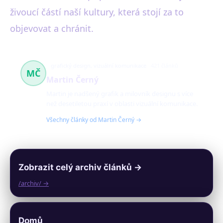
živoucí částí naší kultury, která stojí za to
objevovat a chránit.
grafický design, vizuální komunikace
421 článků
MČ
Martin Černý
Martin je nadšený grafik a milovník designu s více
než desetiletou praxí v oblasti vizuální komunikace.
Všechny články od Martin Černý →
Zobrazit celý archiv článků →
/archiv/ →
Domů