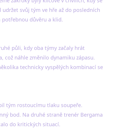
lné zákroky byly klíčové v chvílích, kdy se
al udržet svůj tým ve hře až do posledních
m potřebnou důvěru a klid.
ruhé půli, kdy oba týmy začaly hrát
ka, což náhle změnilo dynamiku zápasu.
 několika technicky vyspělých kombinací se
bil tým rostoucímu tlaku soupeře.
enný bod. Na druhé straně trenér Bergama
alo do kritických situací.