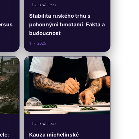
black-white.cz
Stabilita ruského trhu s
ersus
pohonnými hmotami: Fakta a
budoucnost
1. 7. 2026
black-white.cz
ele:
Kauza michelinské