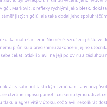
i Slavie, byl bezesporu hrdinou večera. Jeho neuvěřite
 v gól. Markovič, s reflexy rychlými jako blesk, dokáz
k téměř jistých gólů, ale také dodal jeho spoluhráčů
několika málo šancemi. Nicméně, vzrušení přišlo ve d
rásnému průniku a preciznímu zakončení jejího útoční
e čekat. Stiskli Slavii na její polovinu a zásluhou
olikrát zasáhnout taktickými změnami, aby přizpůso
rečné čtvrtině zápasu pomohl českému týmu udržet c
 tlaku a agresivitě v útoku, což Slavii několikrát dost