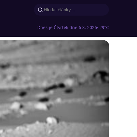
Dnes je Čtvrtek dne 6 8. 2026
· 29°C