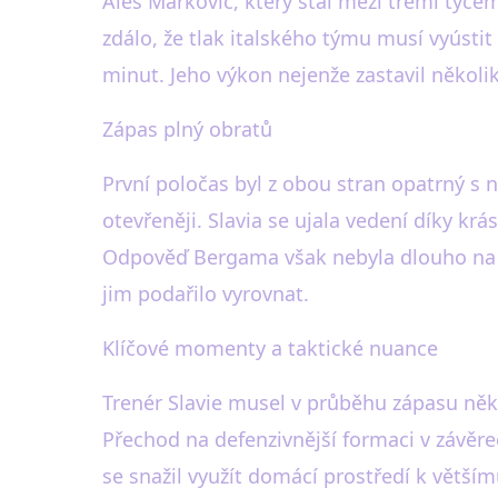
Aleš Markovič, který stál mezi třemi tyčem
zdálo, že tlak italského týmu musí vyústit
minut. Jeho výkon nejenže zastavil několi
Zápas plný obratů
První poločas byl z obou stran opatrný s 
otevřeněji. Slavia se ujala vedení díky k
Odpověď Bergama však nebyla dlouho na seb
jim podařilo vyrovnat.
Klíčové momenty a taktické nuance
Trenér Slavie musel v průběhu zápasu něk
Přechod na defenzivnější formaci v závě
se snažil využít domácí prostředí k většímu