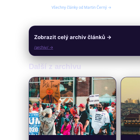
Všechny články od Martin Černý →
Zobrazit celý archiv článků →
/archiv/ →
Další z archivu