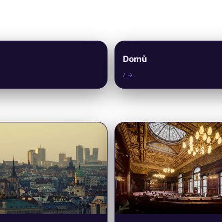
Domů
/ →