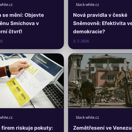
white.cz
black-white.cz
 se mění: Objevte
Nová pravidla v české
ěnu Smíchova v
Sněmovně: Efektivita v
ní čtvrť!
demokracie?
26
3. 7. 2026
white.cz
black-white.cz
firem riskuje pokuty:
Zemětřesení ve Venezu