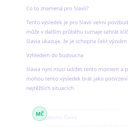
Co to znamená pro Slavii?
Tento výsledek je pro Slavii velmi povzbud
může v dalším průběhu turnaje sehrát klí
Slavia ukazuje, že je schopna čelit výzvám
Vzhledem do budoucna
Slavia nyní musí udržet tento moment a p
mohou tento výsledek brát jako potvrzení,
nejtěžších situacích.
grafický design, vizuální komunikace
421 článků
MČ
Martin Černý
Martin je nadšený grafik a milovník designu s ví