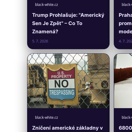
black-white.cz
black-
Trump Prohlašuje: "Americký
Praha
Sen Je Zpět" – Co To
prom
Znamená?
moder
5. 7. 2026
4. 7. 20
black-white.cz
black-
Zničení americké základny v
6800 