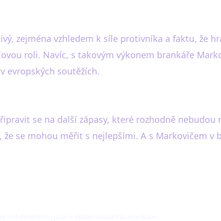
ivý, zejména vzhledem k síle protivníka a faktu, že hr
čovou roli. Navíc, s takovým výkonem brankáře Marko
 v evropských soutěžích.
řipravit se na další zápasy, které rozhodně nebudou 
 že se mohou měřit s nejlepšími. A s Markovičem v b
ce než desetiletou praxí v oblasti vizuální komunikace.