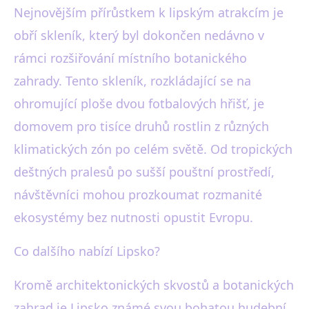
Nejnovějším přírůstkem k lipským atrakcím je
obří skleník, který byl dokončen nedávno v
rámci rozšiřování místního botanického
zahrady. Tento skleník, rozkládající se na
ohromující ploše dvou fotbalových hřišť, je
domovem pro tisíce druhů rostlin z různých
klimatických zón po celém světě. Od tropických
deštných pralesů po sušší pouštní prostředí,
návštěvníci mohou prozkoumat rozmanité
ekosystémy bez nutnosti opustit Evropu.
Co dalšího nabízí Lipsko?
Kromě architektonických skvostů a botanických
zahrad je Lipsko známé svou bohatou hudební