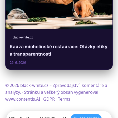
black-white.cz
Kauza michelinské restaurace: Otázky etiky
a transparentnosti
26. 6. 2026
© 2026 black-white.cz – Zpravodajství, komentáře a
analýzy. · Stránku a veškerý obsah vygeneroval
www.contentis.AI
·
GDPR
·
Terms