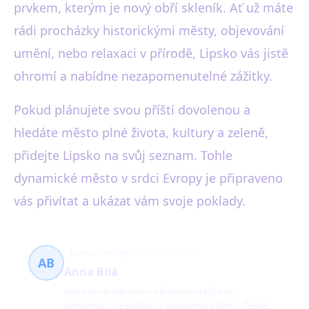
prvkem, kterým je nový obří skleník. Ať už máte
rádi procházky historickými městy, objevování
umění, nebo relaxaci v přírodě, Lipsko vás jistě
ohromí a nabídne nezapomenutelné zážitky.
Pokud plánujete svou příští dovolenou a
hledáte město plné života, kultury a zeleně,
přidejte Lipsko na svůj seznam. Tohle
dynamické město v srdci Evropy je připraveno
vás přivítat a ukázat vám svoje poklady.
kultura, fotoreportáže
476 článků
AB
Anna Bílá
Anna se věnuje psaní a fotoreportážím se
zaměřením na kulturu a společenské dění v České