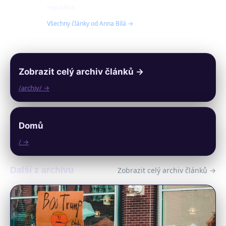
republice.
Všechny články od Anna Bílá →
Zobrazit celý archiv článků →
/archiv/ →
Domů
/ →
Další z archivu
Zobrazit celý archiv článků →