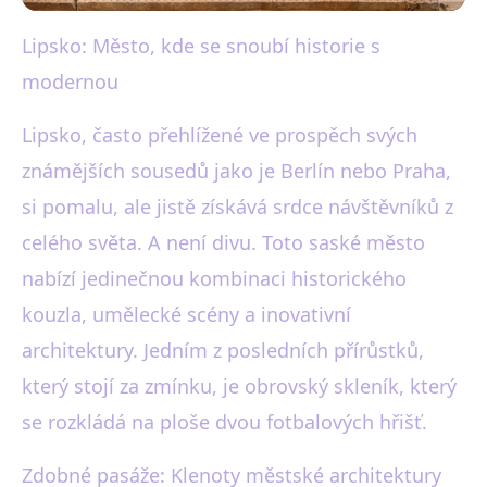
Lipsko: Město, kde se snoubí historie s
black-white.cz
modernou
Lipsko: Historie, Umění a Obří
Skleník na Jednom Místě
Lipsko, často přehlížené ve prospěch svých
známějších sousedů jako je Berlín nebo Praha,
2. 11. 2025
· 3 min čtení · Autor: Anna Bílá
si pomalu, ale jistě získává srdce návštěvníků z
celého světa. A není divu. Toto saské město
nabízí jedinečnou kombinaci historického
kouzla, umělecké scény a inovativní
architektury. Jedním z posledních přírůstků,
který stojí za zmínku, je obrovský skleník, který
se rozkládá na ploše dvou fotbalových hřišť.
Zdobné pasáže: Klenoty městské architektury