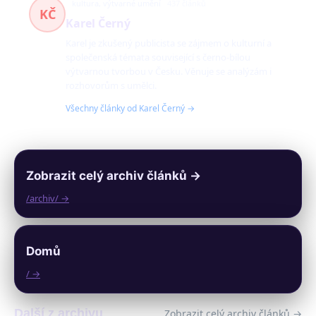
kultura, výtvarné umění
437 článků
KČ
Karel Černý
Karel je zkušený publicista se zájmem o kulturní a
společenská témata související s černo-bílou
výtvarnou tvorbou v Česku. Věnuje se analýzám i
rozhovorům s umělci.
Všechny články od Karel Černý →
Zobrazit celý archiv článků →
/archiv/ →
Domů
/ →
Další z archivu
Zobrazit celý archiv článků →