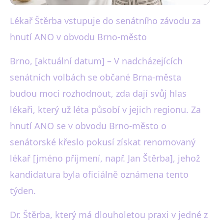
Lékař Štěrba vstupuje do senátního závodu za
black-white.cz
hnutí ANO v obvodu Brno-město
Lékař Štěrba kandiduje za ANO
v Brně, zaměří se na
Brno, [aktuální datum] – V nadcházejících
senátních volbách se občané Brna-města
zdravotnictví
budou moci rozhodnout, zda dají svůj hlas
24. 2. 2026
· 3 min čtení · Autor: Karel Černý
lékaři, který už léta působí v jejich regionu. Za
hnutí ANO se v obvodu Brno-město o
senátorské křeslo pokusí získat renomovaný
lékař [jméno příjmení, např. Jan Štěrba], jehož
kandidatura byla oficiálně oznámena tento
týden.
Dr. Štěrba, který má dlouholetou praxi v jedné z