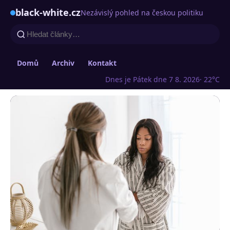
black-white.cz
Nezávislý pohled na českou politiku
Domů
Archiv
Kontakt
Dnes je Pátek dne 7 8. 2026
· 22°C