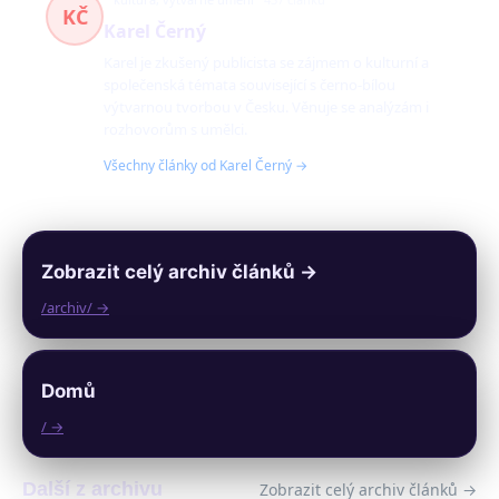
KČ
Karel Černý
Karel je zkušený publicista se zájmem o kulturní a
společenská témata související s černo-bílou
výtvarnou tvorbou v Česku. Věnuje se analýzám i
rozhovorům s umělci.
Všechny články od Karel Černý →
Zobrazit celý archiv článků →
/archiv/ →
Domů
/ →
Další z archivu
Zobrazit celý archiv článků →