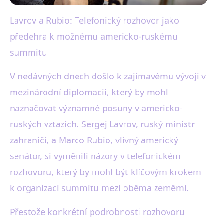
Lavrov a Rubio: Telefonický rozhovor jako
black-white.cz
předehra k možnému americko-ruskému
Lavrov a Rubio: Telefonát
summitu
Naznačuje Možný Summit
V nedávných dnech došlo k zajímavému vývoji v
USA-Rusko
mezinárodní diplomacii, který by mohl
21. 10. 2025
· 3 min čtení · Autor: Karel Černý
naznačovat významné posuny v americko-
ruských vztazích. Sergej Lavrov, ruský ministr
zahraničí, a Marco Rubio, vlivný americký
senátor, si vyměnili názory v telefonickém
rozhovoru, který by mohl být klíčovým krokem
k organizaci summitu mezi oběma zeměmi.
Přestože konkrétní podrobnosti rozhovoru