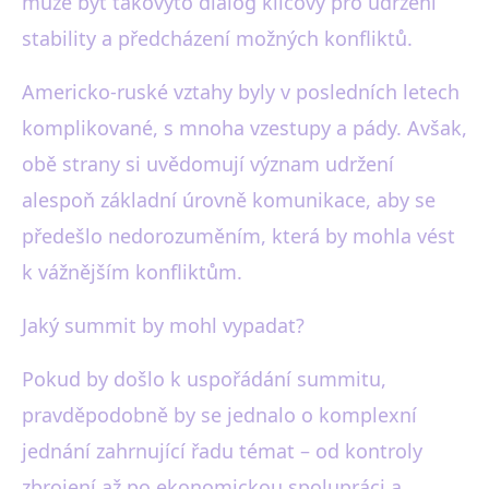
může být takovýto dialog klíčový pro udržení
stability a předcházení možných konfliktů.
Americko-ruské vztahy byly v posledních letech
komplikované, s mnoha vzestupy a pády. Avšak,
obě strany si uvědomují význam udržení
alespoň základní úrovně komunikace, aby se
předešlo nedorozuměním, která by mohla vést
k vážnějším konfliktům.
Jaký summit by mohl vypadat?
Pokud by došlo k uspořádání summitu,
pravděpodobně by se jednalo o komplexní
jednání zahrnující řadu témat – od kontroly
zbrojení až po ekonomickou spolupráci a