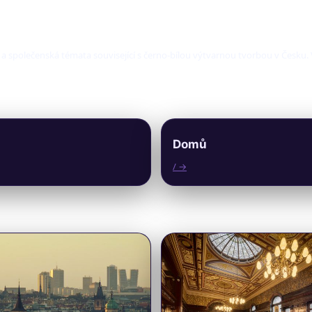
í a společenská témata související s černo-bílou výtvarnou tvorbou v Česku
Domů
/ →