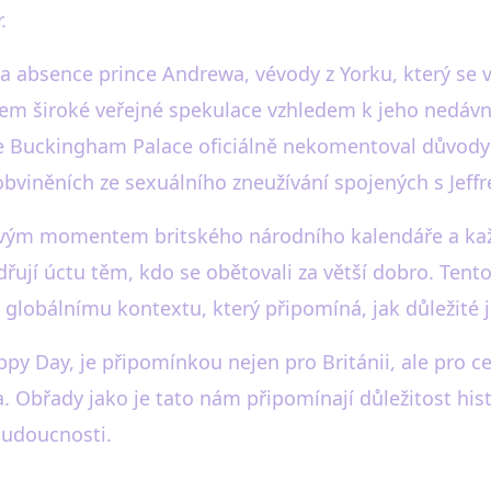
.
absence prince Andrewa, vévody z Yorku, který se v
tem široké veřejné spekulace vzhledem k jeho nedáv
že Buckingham Palace oficiálně nekomentoval důvody 
obviněních ze sexuálního zneužívání spojených s Jef
ým momentem britského národního kalendáře a každor
adřují úctu těm, kdo se obětovali za větší dobro. Tent
u globálnímu kontextu, který připomíná, jak důležité j
 Day, je připomínkou nejen pro Británii, ale pro cel
Obřady jako je tato nám připomínají důležitost hist
budoucnosti.