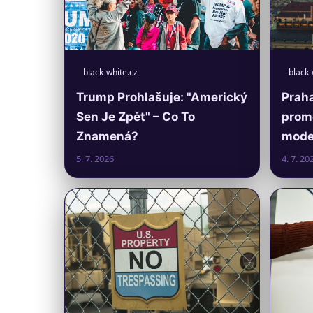
black-white.cz
black-
Trump Prohlašuje: "Americký
Praha
Sen Je Zpět" – Co To
prom
Znamená?
moder
5. 7. 2026
4. 7. 20