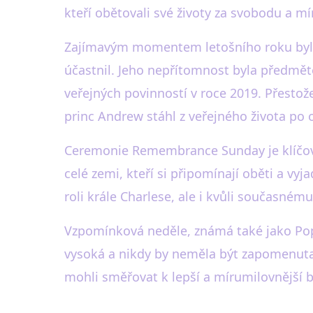
kteří obětovali své životy za svobodu a mír
Zajímavým momentem letošního roku byla 
účastnil. Jeho nepřítomnost byla předmě
veřejných povinností v roce 2019. Přesto
princ Andrew stáhl z veřejného života po 
Ceremonie Remembrance Sunday je klíčov
celé zemi, kteří si připomínají oběti a vyj
roli krále Charlese, ale i kvůli současném
Vzpomínková neděle, známá také jako Poppy
vysoká a nikdy by neměla být zapomenuta. 
mohli směřovat k lepší a mírumilovnější 