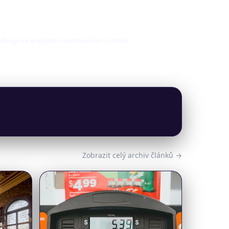
. Věnuje se analýzám i rozhovorům s umělci.
Zobrazit celý archiv článků →