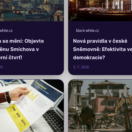
white.cz
black-white.cz
 se mění: Objevte
Nová pravidla v české
ěnu Smíchova v
Sněmovně: Efektivita v
ní čtvrť!
demokracie?
26
3. 7. 2026