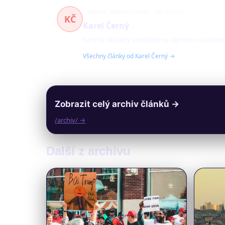
kultura, výtvarné umění
437 článků
KČ
Karel Černý
Karel je zkušený publicista se zájmem o kulturn
Všechny články od Karel Černý →
Zobrazit celý archiv článků →
/archiv/ →
Další z archivu