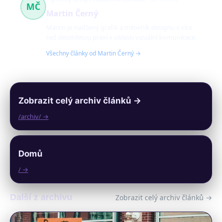
MČ
Martin Černý
Martin je nadšený grafik a milovník designu s více
než desetiletou praxí v oblasti vizuální komunikace.
Všechny články od Martin Černý →
Zobrazit celý archiv článků →
/archiv/ →
Domů
/ →
Další z archivu
Zobrazit celý archiv článků →