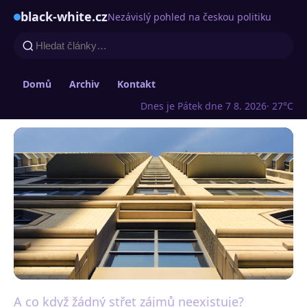
black-white.cz
Nezávislý pohled na českou politiku
Domů
Archiv
Kontakt
Dnes je Pátek dne 7 8. 2026
· 27°C
A co když žádný střet zájmů neexistuje?
black-white.cz