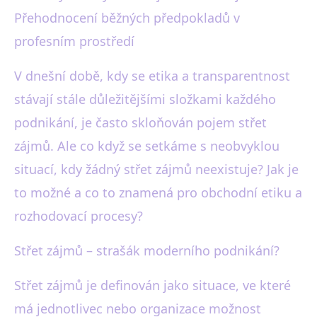
Přehodnocení běžných předpokladů v
Když střet zájmů chybí: Nový
profesním prostředí
pohled na podnikovou etiku
V dnešní době, kdy se etika a transparentnost
14. 11. 2025
· 3 min čtení · Autor: Martin Černý
stávají stále důležitějšími složkami každého
podnikání, je často skloňován pojem střet
zájmů. Ale co když se setkáme s neobvyklou
situací, kdy žádný střet zájmů neexistuje? Jak je
to možné a co to znamená pro obchodní etiku a
rozhodovací procesy?
Střet zájmů – strašák moderního podnikání?
Střet zájmů je definován jako situace, ve které
má jednotlivec nebo organizace možnost