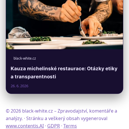
black-white.cz
Kauza michelinské restaurace: Otázky etiky
a transparentnosti
26. 6. 2026
© 2026 black-white.cz – Zpravodajství, komentáře a
analýzy. · Stránku a veškerý obsah vygeneroval
www.contentis.AI
·
GDPR
·
Terms