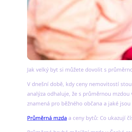
Jak velký byt si můžete dovolit s průměr
black-white.cz
Jaký byt si můžet
V dnešní době, kdy ceny nemovitostí stoup
analýza odhaluje, že s průměrnou mzdou v 
30. 11. 2025
· 3 min čtení · Autor: Karel Černý
znamená pro běžného občana a jaké jsou
Průměrná mzda
a ceny bytů: Co ukazují čí