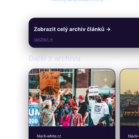
Zobrazit celý archiv článků →
/archiv/ →
Další z archivu
black-white.cz
black-