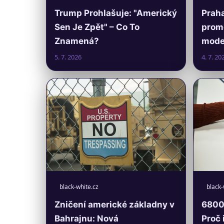
Trump Prohlašuje: "Americký
Praha
Sen Je Zpět" – Co To
prom
Znamená?
moder
5. 7. 2026
4. 7. 20
black-white.cz
black-
Zničení americké základny v
6800 
Bahrajnu: Nová
Proč 