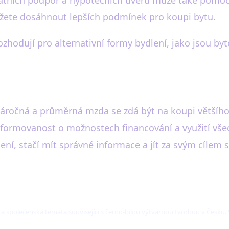
státních podpor a hypotečních úvěrů může také pomo
ůžete dosáhnout lepších podmínek pro koupi bytu.
rozhodují pro alternativní formy bydlení, jako jsou by
náročná a průměrná mzda se zdá být na koupi většího b
informovanost o možnostech financování a využití všec
í, stačí mít správné informace a jít za svým cílem s 
í a společenská témata související s černo-bílou výtvarnou tvorbou v Česku