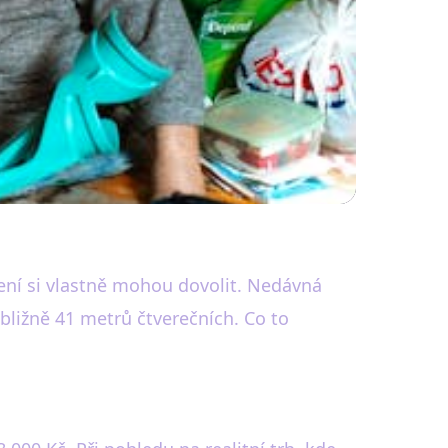
zdou v ČR?
lení si vlastně mohou dovolit. Nedávná
bližně 41 metrů čtverečních. Co to