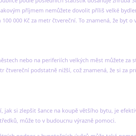
lice podle posledních statistik dosahuje zhruba 38 0
 takovým příjmem nemůžete dovolit příliš velké bydle
00 000 Kč za metr čtvereční. To znamená, že byt o ve
městech nebo na periferiích velkých měst můžete za st
r čtvereční podstatně nižší, což znamená, že si za 
, jak si zlepšit šance na koupě většího bytu, je efekt
středků, může to v budoucnu výrazně pomoci.