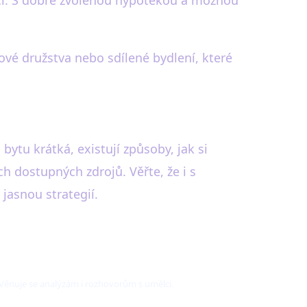
ci. S dobře zvolenou hypotékou a možnou
tové družstva nebo sdílené bydlení, které
ytu krátká, existují způsoby, jak si
h dostupných zdrojů. Věřte, že i s
jasnou strategií.
. Věnuje se analýzám i rozhovorům s umělci.