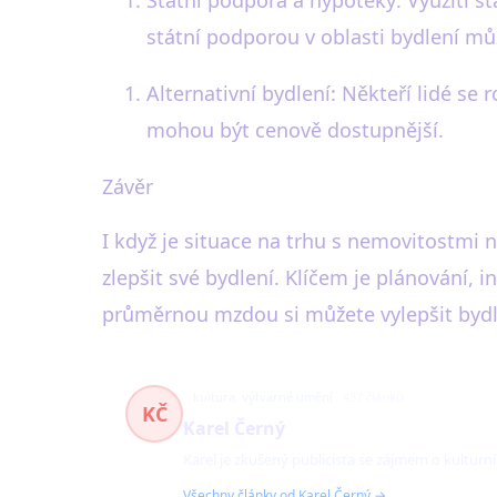
Státní podpora a hypotéky: Využití 
státní podporou v oblasti bydlení m
Alternativní bydlení: Někteří lidé se 
mohou být cenově dostupnější.
Závěr
I když je situace na trhu s nemovitostmi 
zlepšit své bydlení. Klíčem je plánování, 
průměrnou mzdou si můžete vylepšit bydlen
kultura, výtvarné umění
437 článků
KČ
Karel Černý
Karel je zkušený publicista se zájmem o kulturn
Všechny články od Karel Černý →