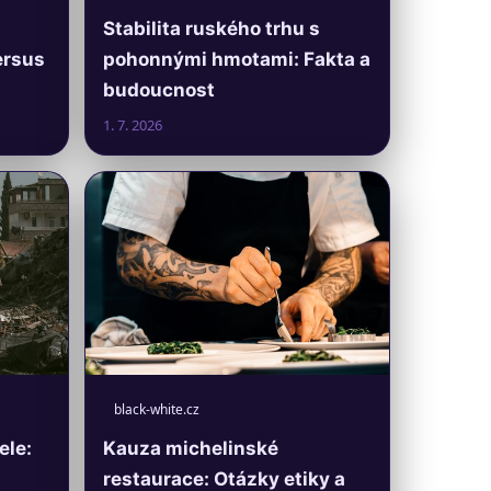
Stabilita ruského trhu s
ersus
pohonnými hmotami: Fakta a
budoucnost
1. 7. 2026
black-white.cz
ele:
Kauza michelinské
restaurace: Otázky etiky a