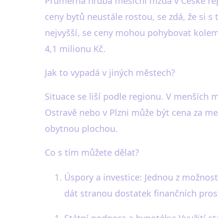
Průměrná hrubá měsíční mzda v České repub
ceny bytů neustále rostou, se zdá, že si s
nejvyšší, se ceny mohou pohybovat kolem 1
4,1 milionu Kč.
Jak to vypadá v jiných městech?
Situace se liší podle regionu. V menších 
Ostravě nebo v Plzni může být cena za met
obytnou plochou.
Co s tím můžete dělat?
Úspory a investice: Jednou z možností
dát stranou dostatek finančních pro