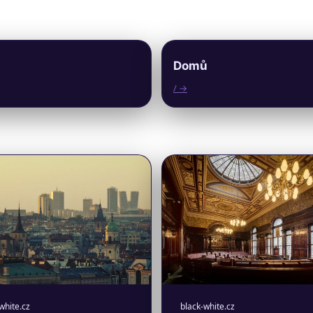
Domů
/ →
white.cz
black-white.cz