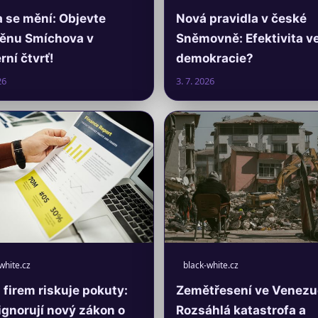
 se mění: Objevte
Nová pravidla v české
ěnu Smíchova v
Sněmovně: Efektivita v
ní čtvrť!
demokracie?
26
3. 7. 2026
white.cz
black-white.cz
firem riskuje pokuty:
Zemětřesení ve Venezu
ignorují nový zákon o
Rozsáhlá katastrofa a