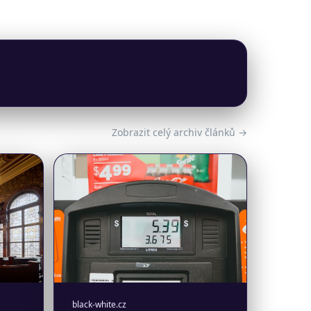
Zobrazit celý archiv článků →
black-white.cz