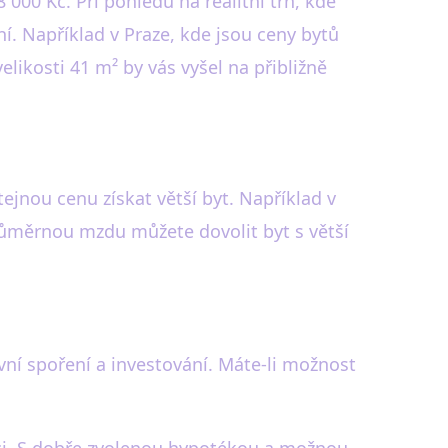
00 Kč. Při pohledu na realitní trh, kde
ní. Například v Praze, kde jsou ceny bytů
likosti 41 m² by vás vyšel na přibližně
ejnou cenu získat větší byt. Například v
průměrnou mzdu můžete dovolit byt s větší
ivní spoření a investování. Máte-li možnost