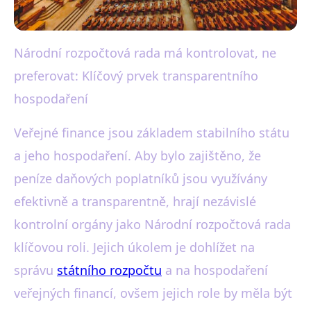
Národní rozpočtová rada má kontrolovat, ne
black-white.cz
preferovat: Klíčový prvek transparentního
Jak Národní rozpočtová rada
hospodaření
chrání veřejné finance?
Veřejné finance jsou základem stabilního státu
27. 7. 2025
· 4 min čtení · Autor: Martin Černý
a jeho hospodaření. Aby bylo zajištěno, že
peníze daňových poplatníků jsou využívány
efektivně a transparentně, hrají nezávislé
kontrolní orgány jako Národní rozpočtová rada
klíčovou roli. Jejich úkolem je dohlížet na
správu
státního rozpočtu
a na hospodaření
veřejných financí, ovšem jejich role by měla být