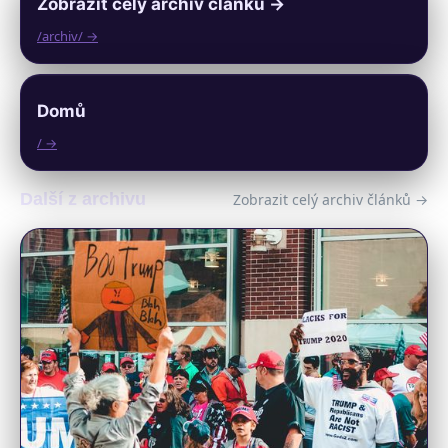
Zobrazit celý archiv článků →
/archiv/ →
Domů
/ →
Další z archivu
Zobrazit celý archiv článků →