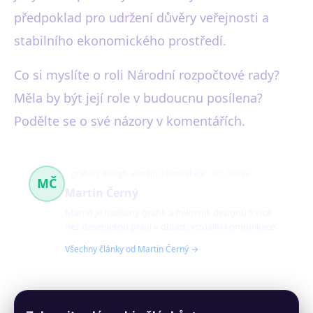
předpoklad pro udržení důvěry veřejnosti a
stabilního ekonomického prostředí.
Co si myslíte o roli Národní rozpočtové rady?
Měla by být její role v budoucnu posílena?
Podělte se o své názory v komentářích.
grafický design, vizuální komunikace
421 článků
MČ
Martin Černý
Martin je nadšený grafik a milovník designu s více
než desetiletou praxí v oblasti vizuální komunikace.
Všechny články od Martin Černý →