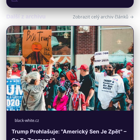
Další z archivu
Zobrazit celý archiv článků →
black-white.cz
Trump Prohlašuje: "Americký Sen Je Zpět" –