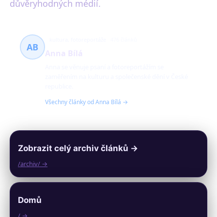
důvěryhodných médií.
kultura, fotoreportáže
476 článků
AB
Anna Bílá
Anna se věnuje psaní a fotoreportážím se
zaměřením na kulturu a společenské dění v České
republice.
Všechny články od Anna Bílá →
Zobrazit celý archiv článků →
/archiv/ →
Domů
/ →