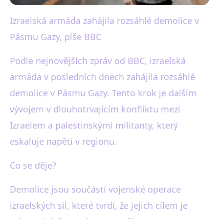
Izraelská armáda zahájila rozsáhlé demolice v
black-white.cz
Pásmu Gazy, píše BBC
Izraelské demolice v Gaze:
Eskalace konfliktu a reakce
Podle nejnovějších zpráv od BBC, izraelská
armáda v posledních dnech zahájila rozsáhlé
světa
demolice v Pásmu Gazy. Tento krok je dalším
18. 7. 2025
· 3 min čtení · Autor: Anna Bílá
vývojem v dlouhotrvajícím konfliktu mezi
Izraelem a palestinskými militanty, který
eskaluje napětí v regionu.
Co se děje?
Demolice jsou součástí vojenské operace
izraelských sil, které tvrdí, že jejich cílem je