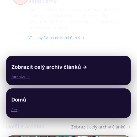
Karel Černý
Karel je zkušený publicista se zájmem o kulturní a
společenská témata související s černo-bílou
výtvarnou tvorbou v Česku. Věnuje se analýzám i
rozhovorům s umělci.
Všechny články od Karel Černý →
Zobrazit celý archiv článků →
/archiv/ →
Domů
/ →
Další z archivu
Zobrazit celý archiv článků →