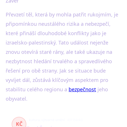
Závěr
Převzetí těl, která by mohla patřit rukojmím, je
připomínkou neustálého rizika a nebezpečí,
které přináší dlouhodobé konflikty jako je
izraelsko-palestinský. Tato událost nejenže
znovu otevírá staré rány, ale také ukazuje na
nezbytnost hledání trvalého a spravedlivého
řešení pro obě strany. Jak se situace bude
vyvíjet dál, zůstává klíčovým aspektem pro
stabilitu celého regionu a
bezpečnost
jeho
obyvatel.
kultura, výtvarné umění
437 článků
KČ