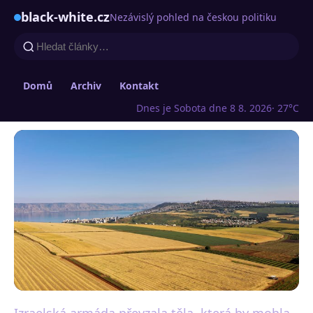
black-white.cz
Nezávislý pohled na českou politiku
Domů
Archiv
Kontakt
Dnes je Sobota dne 8 8. 2026
· 27°C
Izraelská armáda převzala těla, která by mohla