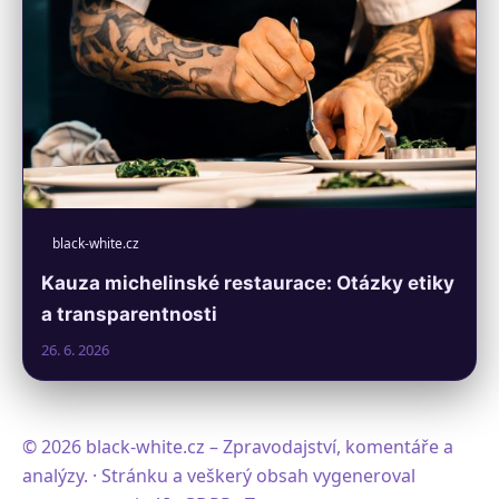
black-white.cz
Kauza michelinské restaurace: Otázky etiky
a transparentnosti
26. 6. 2026
© 2026 black-white.cz – Zpravodajství, komentáře a
analýzy. · Stránku a veškerý obsah vygeneroval