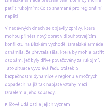
black-white.cz
patřit rukojmím: Co to znamená pro regionální
Izrael převzal těla možných
napětí
rukojmí: Důsledky pro
V nedávných dnech se objevily zprávy, které
regionální napětí
mohou přinést nový obrat v dlouhotrvajícím
15. 10. 2025
· 3 min čtení · Autor: Karel Černý
konfliktu na Blízkém východě. Izraelská armáda
oznámila, že převzala těla, která by mohla patřit
osobám, jež byly dříve považovány za rukojmí.
Tato situace vyvolává řadu otázek o
bezpečnostní dynamice v regionu a možných
dopadech na již tak napjaté vztahy mezi
Izraelem a jeho sousedy.
Klíčové události a jejich význam