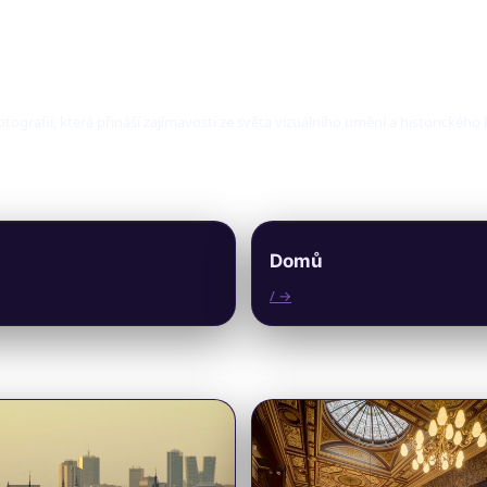
fotografií, která přináší zajímavosti ze světa vizuálního umění a historického
Domů
/ →