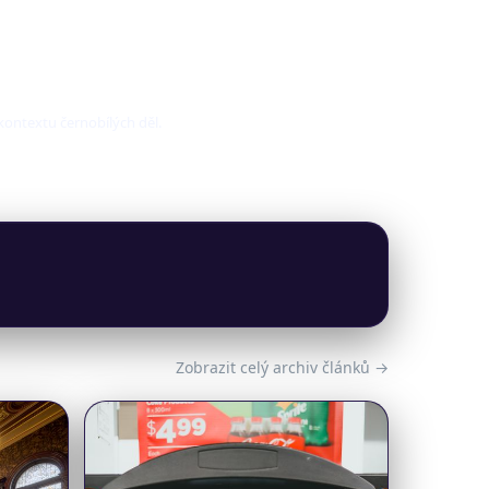
 kontextu černobílých děl.
Zobrazit celý archiv článků →