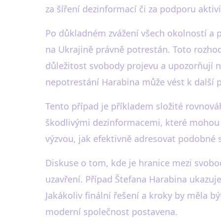
za šíření dezinformací či za podporu akti
Po důkladném zvážení všech okolností a p
na Ukrajině právně potrestán. Toto rozhod
důležitost svobody projevu a upozorňují na 
nepotrestání Harabina může vést k další po
Tento případ je příkladem složité rovnov
škodlivými dezinformacemi, které mohou ov
výzvou, jak efektivně adresovat podobné s
Diskuse o tom, kde je hranice mezi svob
uzavření. Případ Štefana Harabina ukazuje,
Jakákoliv finální řešení a kroky by měla 
moderní společnost postavena.