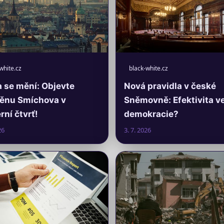
white.cz
black-white.cz
 se mění: Objevte
Nová pravidla v české
ěnu Smíchova v
Sněmovně: Efektivita v
ní čtvrť!
demokracie?
26
3. 7. 2026