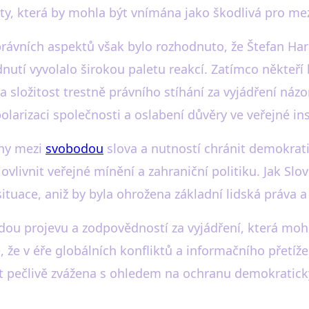
vity, která by mohla být vnímána jako škodlivá pro m
rávních aspektů však bylo rozhodnuto, že Štefan Har
nutí vyvolalo širokou paletu reakcí. Zatímco někteří 
složitost trestně právního stíhání za vyjádření názorů
larizaci společnosti a oslabení důvěry ve veřejné ins
áhy mezi
svobodou
slova a nutností chránit demokrat
livnit veřejné mínění a zahraniční politiku. Jak Slov
ituace, aniž by byla ohrožena základní lidská práva 
odou projevu a zodpovědností za vyjádření, která mo
 že v éře globálních konfliktů a informačního přetížen
být pečlivě zvážena s ohledem na ochranu demokratick