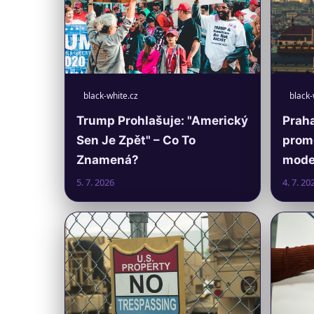
black-white.cz
black-
Trump Prohlašuje: "Americký
Praha
Sen Je Zpět" – Co To
prom
Znamená?
moder
5. 7. 2026
4. 7. 20