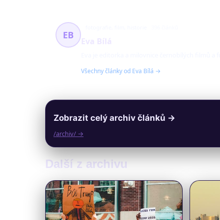
fotografie, film, historie
396 článků
EB
Eva Bílá
Eva je editorka a milovnice černobílých filmů a 
Všechny články od Eva Bílá →
Zobrazit celý archiv článků →
/archiv/ →
Další z archivu