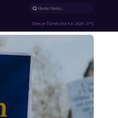
Dnes je Čtvrtek dne 6 8. 2026
· 27°C