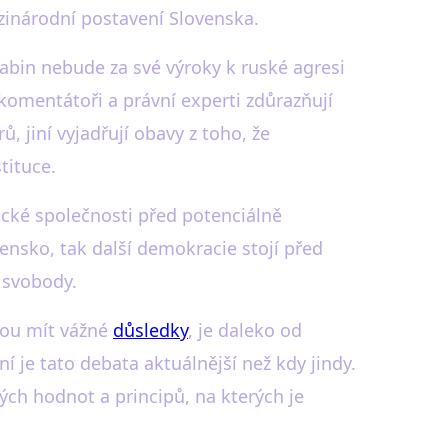
ezinárodní postavení Slovenska.
abin nebude za své výroky k ruské agresi
komentátoři a právní experti zdůrazňují
, jiní vyjadřují obavy z toho, že
tituce.
ické společnosti před potenciálně
ensko, tak další demokracie stojí před
a svobody.
hou mít vážné
důsledky
, je daleko od
í je tato debata aktuálnější než kdy jindy.
ých hodnot a principů, na kterých je