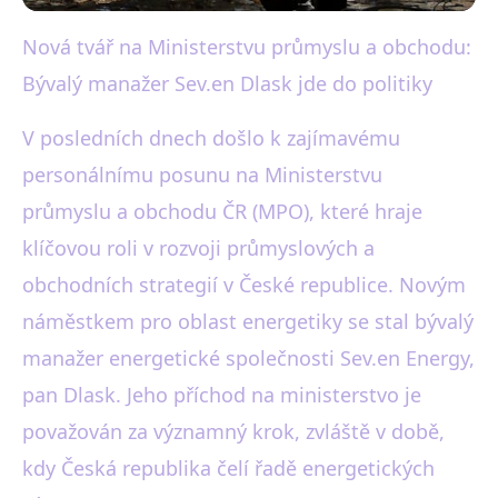
Nová tvář na Ministerstvu průmyslu a obchodu:
black-white.cz
Bývalý manažer Sev.en Dlask jde do politiky
Exmanažer Sev.en Dlask
nastupuje jako náměstek MPO
V posledních dnech došlo k zajímavému
personálnímu posunu na Ministerstvu
v oblasti energetiky
průmyslu a obchodu ČR (MPO), které hraje
2. 1. 2026
· 3 min čtení · Autor: Martin Černý
klíčovou roli v rozvoji průmyslových a
obchodních strategií v České republice. Novým
náměstkem pro oblast energetiky se stal bývalý
manažer energetické společnosti Sev.en Energy,
pan Dlask. Jeho příchod na ministerstvo je
považován za významný krok, zvláště v době,
kdy Česká republika čelí řadě energetických