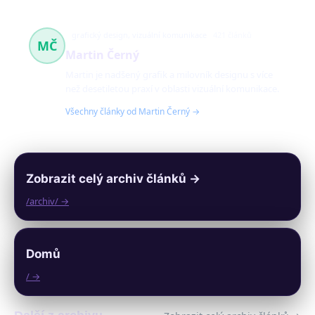
grafický design, vizuální komunikace
421 článků
MČ
Martin Černý
Martin je nadšený grafik a milovník designu s více
než desetiletou praxí v oblasti vizuální komunikace.
Všechny články od Martin Černý →
Zobrazit celý archiv článků →
/archiv/ →
Domů
/ →