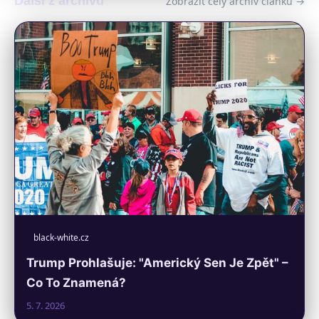
Další z archivu
Zobrazit celý archiv článků →
black-white.cz
Trump Prohlašuje: "Americký Sen Je Zpět" –
Co To Znamená?
5. 7. 2026