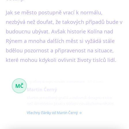
Jak se město postupně vrací k normálu,
nezbývá než doufat, že takových případů bude v
budoucnu ubývat. Avšak historie Kolína nad
Rýnem a mnoha dalších měst si vyžádá stále
bdělou pozornost a připravenost na situace,
které mohou kdykoli ovlivnit životy tisíců lidí.
grafický design, vizuální komunikace
421 článků
MČ
Martin Černý
Martin je nadšený grafik a milovník designu s více
než desetiletou praxí v oblasti vizuální komunikace.
Všechny články od Martin Černý →