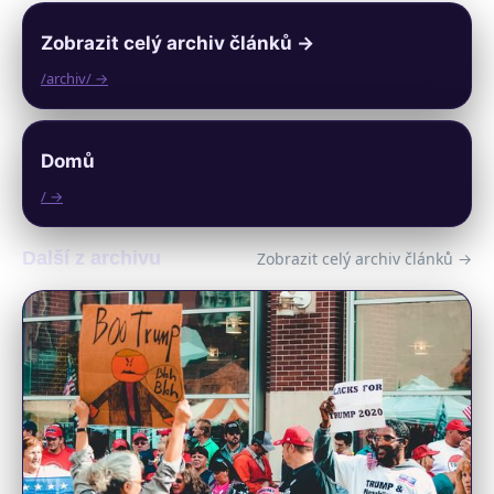
Zobrazit celý archiv článků →
/archiv/ →
Domů
/ →
Další z archivu
Zobrazit celý archiv článků →