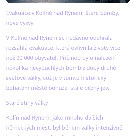
Evakuace v Kolíně nad Rýnem: Staré bomby,
black-white.cz
nové výzvy
Evakuace 20 000 lidí v Kolíně
nad Rýnem kvůli starým
V Kolíně nad Rýnem se nedávno odehrála
rozsáhlá evakuace, která ovlivnila životy více
bombám
než 20 000 obyvatel. Příčinou bylo nalezení
5. 6. 2025
· 3 min čtení · Autor: Martin Černý
několika nevybuchlých bomb z doby druhé
světové války, což je v tomto historicky
bohatém městě bohužel stále běžný jev.
Staré stíny války
Kolín nad Rýnem, jako mnoho dalších
německých měst, byl během války intenzivně