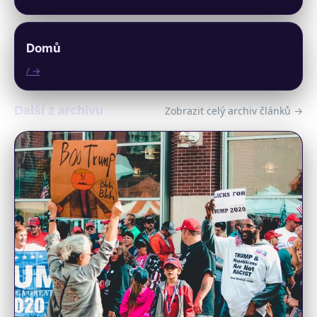
Domů
/ →
Další z archivu
Zobrazit celý archiv článků →