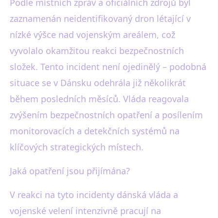
Podle místních zpráv a oficiálních zdrojů byl
zaznamenán neidentifikovaný dron létající v
nízké výšce nad vojenským areálem, což
vyvolalo okamžitou reakci bezpečnostních
složek. Tento incident není ojedinělý – podobná
situace se v Dánsku odehrála již několikrát
během posledních měsíců. Vláda reagovala
zvýšením bezpečnostních opatření a posílením
monitorovacích a detekčních systémů na
klíčových strategických místech.
Jaká opatření jsou přijímána?
V reakci na tyto incidenty dánská vláda a
vojenské velení intenzivně pracují na