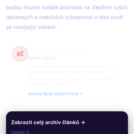
budou muset nadále pracovat na zlepšení svých
obranných a reakčních schopností v této nově
se rozvíjející oblasti.
kultura, výtvarné umění
437 článků
KČ
Karel Černý
Karel je zkušený publicista se zájmem o kulturní a
společenská témata související s černo-bílou
výtvarnou tvorbou v Česku. Věnuje se analýzám i
rozhovorům s umělci.
Všechny články od Karel Černý →
Zobrazit celý archiv článků →
/archiv/ →