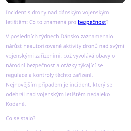
Incident s drony nad dánským vojenským
black-white.cz
letištěm: Co to znamená pro
bezpečnost
?
Drony nad dánskými
vojenskými základnami:
V posledních týdnech Dánsko zaznamenalo
nárůst neautorizované aktivity dronů nad svými
Hrozba pro bezpečnost?
vojenskými zařízeními, což vyvolává obavy o
28. 9. 2025
· 4 min čtení · Autor: Karel Černý
národní bezpečnost a otázky týkající se
regulace a kontroly těchto zařízení.
Nejnovějším případem je incident, který se
odehrál nad vojenským letištěm nedaleko
Kodaně.
Co se stalo?