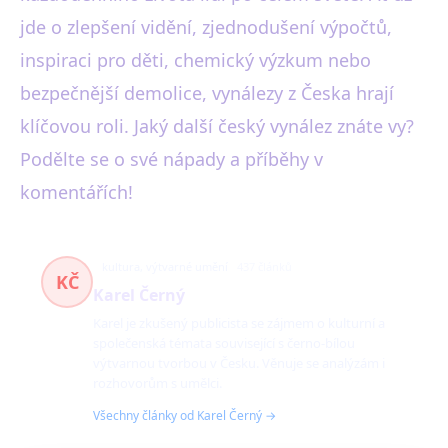
jde o zlepšení vidění, zjednodušení výpočtů,
inspiraci pro děti, chemický výzkum nebo
bezpečnější demolice, vynálezy z Česka hrají
klíčovou roli. Jaký další český vynález znáte vy?
Podělte se o své nápady a příběhy v
komentářích!
kultura, výtvarné umění
437 článků
KČ
Karel Černý
Karel je zkušený publicista se zájmem o kulturní a
společenská témata související s černo-bílou
výtvarnou tvorbou v Česku. Věnuje se analýzám i
rozhovorům s umělci.
Všechny články od Karel Černý →