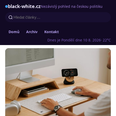
black-white.cz
Nezávislý pohled na českou politiku
Domů
Archiv
Kontakt
Dnes je Pondělí dne 10 8. 2026
· 22°C