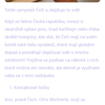
Tohle vymysleli Češi a zlepšuje to svět
black-white.cz
České vynálezy, které mění
Když se řekne Česká republika, mnozí si
svět: Od čoček po semtex
okamžitě vybaví pivo, hrad Karlštejn nebo třeba
skvělé hokejisty. Ale víte, že Češi mají na svém
24. 12. 2025
· 4 min čtení · Autor: Karel Černý
kontě také řadu vynálezů, které mají globální
dopad a pomáhají zlepšovat svět v mnoha
odvětvích? Pojďme se podívat na několik z nich,
které možná ani neznáte, ale denně je využíváte
nebo se s nimi setkáváte.
Kontaktové čočky
Ano, právě Čech, Otto Wichterle, stojí za