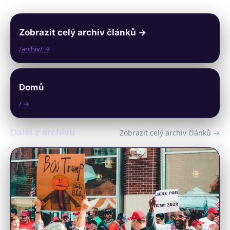
Zobrazit celý archiv článků →
/archiv/ →
Domů
/ →
Další z archivu
Zobrazit celý archiv článků →