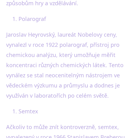
způsobům hry a vzdělávání.
Polarograf
Jaroslav Heyrovský, laureát Nobelovy ceny,
vynalezl v roce 1922 polarograf, přístroj pro
chemickou analýzu, který umožňuje měřit
koncentraci různých chemických látek. Tento
vynález se stal neocenitelným nástrojem ve
vědeckém výzkumu a průmyslu a dodnes je
využíván v laboratořích po celém světě.
Semtex
Ačkoliv to může znít kontroverzně, semtex,
vynalezený v roce 1966 Stanislavem Breberou,