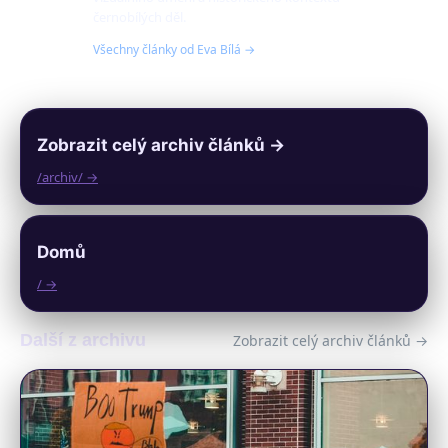
černobílých děl.
Všechny články od Eva Bílá →
Zobrazit celý archiv článků →
/archiv/ →
Domů
/ →
Další z archivu
Zobrazit celý archiv článků →