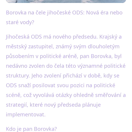
Borovka na čele jihočeské ODS: Nová éra nebo
black-white.cz
staré vody?
Borovka v čele ODS
Jihočeského kraje: Nová vize
Jihočeská ODS má nového předsedu. Krajský a
městský zastupitel, známý svým dlouholetým
pro region?
působením v politické aréně, pan Borovka, byl
12. 1. 2026
· 3 min čtení · Autor: Eva Bílá
nedávno zvolen do čela této významné politické
struktury. Jeho zvolení přichází v době, kdy se
ODS snaží posilovat svou pozici na politické
scéně, což vyvolává otázky ohledně směřování a
strategií, které nový předseda plánuje
implementovat.
Kdo je pan Borovka?