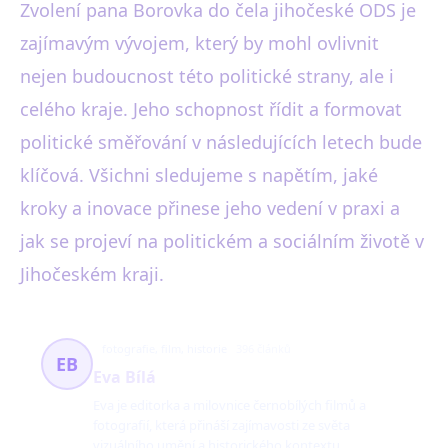
Zvolení pana Borovka do čela jihočeské ODS je
zajímavým vývojem, který by mohl ovlivnit
nejen budoucnost této politické strany, ale i
celého kraje. Jeho schopnost řídit a formovat
politické směřování v následujících letech bude
klíčová. Všichni sledujeme s napětím, jaké
kroky a inovace přinese jeho vedení v praxi a
jak se projeví na politickém a sociálním životě v
Jihočeském kraji.
fotografie, film, historie
396 článků
EB
Eva Bílá
Eva je editorka a milovnice černobílých filmů a
fotografií, která přináší zajímavosti ze světa
vizuálního umění a historického kontextu