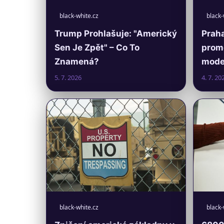
black-white.cz
black-
Trump Prohlašuje: "Americký
Praha
Sen Je Zpět" – Co To
prom
Znamená?
moder
5. 7. 2026
4. 7. 20
black-white.cz
black-