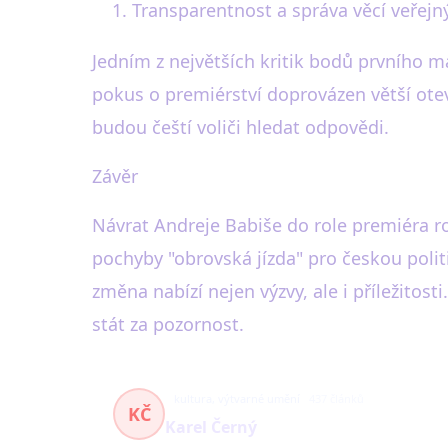
Transparentnost a správa věcí veřejn
Jedním z největších kritik bodů prvního 
pokus o premiérství doprovázen větší otev
budou čeští voliči hledat odpovědi.
Závěr
Návrat Andreje Babiše do role premiéra r
pochyby "obrovská jízda" pro českou poli
změna nabízí nejen výzvy, ale i příležitosti
stát za pozornost.
kultura, výtvarné umění
437 článků
KČ
Karel Černý