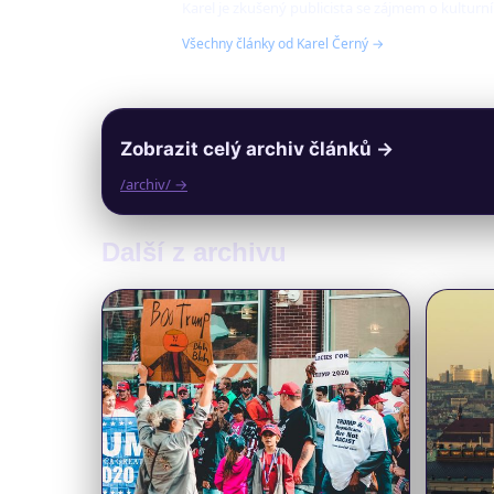
Karel je zkušený publicista se zájmem o kulturn
Všechny články od Karel Černý →
Zobrazit celý archiv článků →
/archiv/ →
Další z archivu