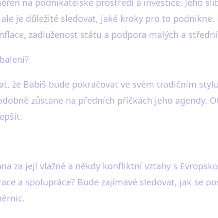
řen na podnikatelské prostředí a investice. Jeho slib
le je důležité sledovat, jaké kroky pro to podnikne.
flace, zadluženost státu a podpora malých a středn
 balení?
at, že Babiš bude pokračovat ve svém tradičním stylu
ěpodobně zůstane na předních příčkách jeho agendy. 
epšit.
na za její vlažné a někdy konfliktní vztahy s Evropsko
race a spolupráce? Bude zajímavé sledovat, jak se po
měrnic.