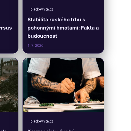
black-white.cz
Stabilita ruského trhu s
ersus
pohonnými hmotami: Fakta a
budoucnost
1. 7. 2026
black-white.cz