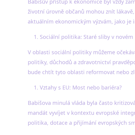
Babišův přístup k ekonomice byl vždy zamě
životní úrovně občanů mohou znít lákavě, a
aktuálním ekonomickým výzvám, jako je in
Sociální politika: Staré sliby v novém
V oblasti sociální politiky můžeme očekáv
politiky, důchodů a zdravotnictví pravd
bude chtít tyto oblasti reformovat nebo zl
Vztahy s EU: Most nebo bariéra?
Babišova minulá vláda byla často kritizová
mandát vyvíjet v kontextu evropské integ
politika, dotace a přijímání evropských s