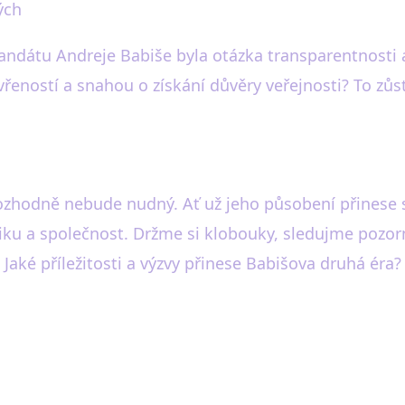
ých
mandátu Andreje Babiše byla otázka transparentnosti
řeností a snahou o získání důvěry veřejnosti? To zůst
ozhodně nebude nudný. Ať už jeho působení přinese st
tiku a společnost. Držme si klobouky, sledujme pozo
. Jaké příležitosti a výzvy přinese Babišova druhá éra?