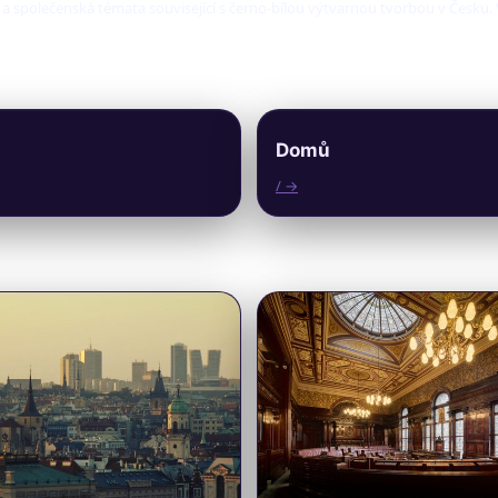
í a společenská témata související s černo-bílou výtvarnou tvorbou v Česku
Domů
/ →