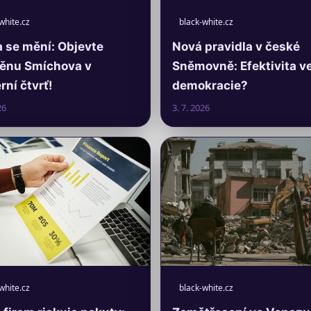
white.cz
black-white.cz
 se mění: Objevte
Nová pravidla v české
ěnu Smíchova v
Sněmovně: Efektivita v
ní čtvrť!
demokracie?
26
3. 7. 2026
white.cz
black-white.cz