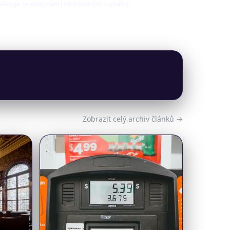
. Věnuje se analýzám i rozhovorům s umělci.
Zobrazit celý archiv článků →