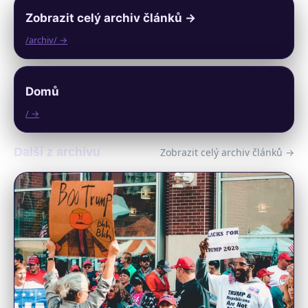
Zobrazit celý archiv článků →
/archiv/ →
Domů
/ →
Další z archivu
Zobrazit celý archiv článků →