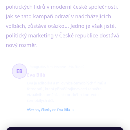
politických lídrů v moderní české společnosti.
Jak se tato kampaň odrazí v nadcházejících
volbách, zůstává otázkou. Jedno je však jisté,
politický marketing v České republice dostává
nový rozměr.
fotografie, film, historie
396 článků
EB
Eva Bílá
Eva je editorka a milovnice černobílých filmů a
fotografií, která přináší zajímavosti ze světa
vizuálního umění a historického kontextu
černobílých děl.
Všechny články od Eva Bílá →