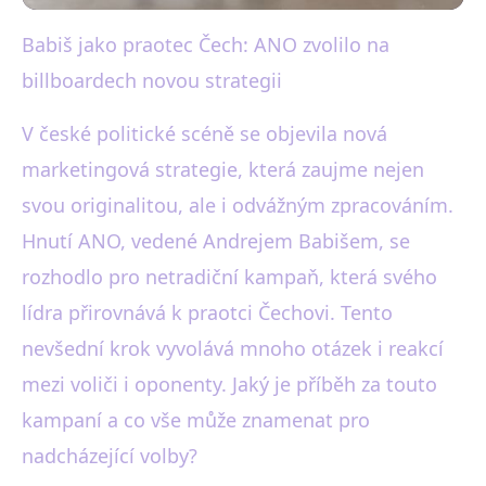
Babiš jako praotec Čech: ANO zvolilo na
black-white.cz
billboardech novou strategii
Babiš jako Praotec Čech: Nová
Odvážná Kampaň Hnutí ANO
V české politické scéně se objevila nová
marketingová strategie, která zaujme nejen
27. 9. 2025
· 4 min čtení · Autor: Eva Bílá
svou originalitou, ale i odvážným zpracováním.
Hnutí ANO, vedené Andrejem Babišem, se
rozhodlo pro netradiční kampaň, která svého
lídra přirovnává k praotci Čechovi. Tento
nevšední krok vyvolává mnoho otázek i reakcí
mezi voliči i oponenty. Jaký je příběh za touto
kampaní a co vše může znamenat pro
nadcházející volby?